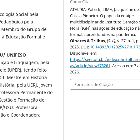
Como Citar
ATALIBA, Patrick; LIMA, Jacqueline de
ologia Social pela
Cassia Pinheiro. O papel da equipe
Pedagógico pela
multidisciplinar do Instituto Geração 
Hora (IGH) nas ações de educação n
S. Membro do Grupo de
formal: aprendizados na pandemia.
s à Educação Formal e
Olhares & Trilhas
,
[S. l.]
, v. 27, n. 1, p
2025. DOI:
10.14393/OT2025v27.n.1.7
Disponível em:
USU/ UNIFESO
https://seer.ufu.br/index.php/olhares
nição e Linguagem, pela
as/article/view/76261
. Acesso em: 7 a
elo IUPERJ, tendo feito
2026.
II. Mestre em História
Formatos de Citação
istória, pela UERJ. Jovem
Professora Permanente do
Gestão e Formação de
P/USU. Professora
ção e Coordenadora