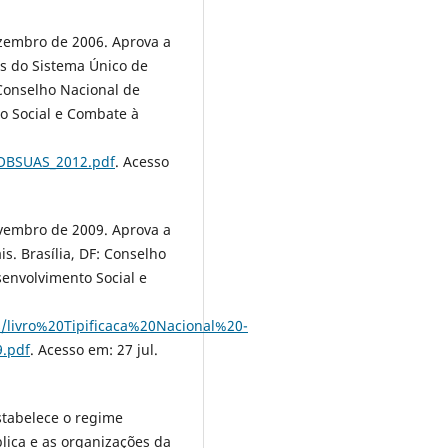
ezembro de 2006. Aprova a
 do Sistema Único de
 Conselho Nacional de
to Social e Combate à
NOBSUAS_2012.pdf
. Acesso
ovembro de 2009. Aprova a
is. Brasília, DF: Conselho
senvolvimento Social e
s/livro%20Tipificaca%20Nacional%20-
.pdf
. Acesso em: 27 jul.
Estabelece o regime
blica e as organizações da