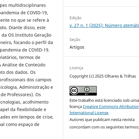
pes multidisciplinares
 pandemia de COVID-19,
Edição
ente no que se refere à
v. 27 n. 1 (2025): Número atemát
to. Diante disso, este
a da OS Instituto Geração
Seção
neiro, focando o perfil da
Artigos
a pandemia de COVID-19.
latórios, termos de
 A Análise de Conteúdo
Licença
nto dos dados. Os
Copyright (c) 2025 Olhares & Trilhas
rofissionais dos campos
sicologia, Administração e
de Professores). Os
Este trabalho está licenciado sob um
ecnologias, acolhimento
licença
Creative Commons Attribution
pel da flexibilidade e
International License
.
dades em tempos de crise,
Autores que publicam nesta revista
mal como espaço de
concordam com os seguintes termos