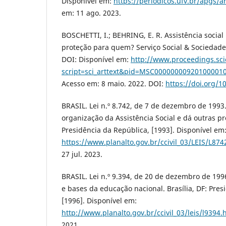
Disponível em:
https://periodicos.ufv.br/apgs/a
em: 11 ago. 2023.
BOSCHETTI, I.; BEHRING, E. R. Assistência socia
proteção para quem? Serviço Social & Sociedade, 
DOI: Disponível em:
http://www.proceedings.scie
script=sci_arttext&pid=MSC0000000092010000
Acesso em: 8 maio. 2022. DOI:
https://doi.org/1
BRASIL. Lei n.º 8.742, de 7 de dezembro de 1993
organização da Assistência Social e dá outras pro
Presidência da República, [1993]. Disponível em
https://www.planalto.gov.br/ccivil_03/LEIS/L87
27 jul. 2023.
BRASIL. Lei n.º 9.394, de 20 de dezembro de 1996
e bases da educação nacional. Brasília, DF: Pres
[1996]. Disponível em:
http://www.planalto.gov.br/ccivil_03/leis/l9394.
2021.