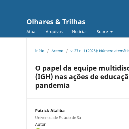
Olhares & Trilhas
Atual
Arquivos
Notícias
Sobre
Início
/
Acervo
/
v. 27 n. 1 (2025): Número atemáti
O papel da equipe multidis
(IGH) nas ações de educaç
pandemia
Patrick Ataliba
Universidade Estácio de Sá
Autor