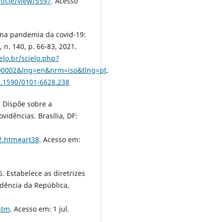
rticle/view/5597
. Acesso
l na pandemia da covid-19:
n. 140, p. 66-83, 2021.
lo.br/scielo.php?
100002&lng=en&nrm=iso&tlng=pt
.
0.1590/0101-6628.238
. Dispõe sobre a
vidências. Brasília, DF:
:
42.htm#art38
. Acesso em:
. Estabelece as diretrizes
idência da República,
htm
. Acesso em: 1 jul.