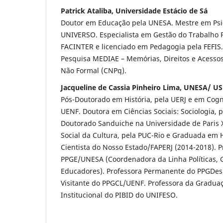
Patrick Ataliba, Universidade Estácio de Sá
Doutor em Educação pela UNESA. Mestre em Psic
UNIVERSO. Especialista em Gestão do Trabalho 
FACINTER e licenciado em Pedagogia pela FEFI
Pesquisa MEDIAE – Memórias, Direitos e Acesso
Não Formal (CNPq).
Jacqueline de Cassia Pinheiro Lima, UNESA/ 
Pós-Doutorado em História, pela UERJ e em Cog
UENF. Doutora em Ciências Sociais: Sociologia, p
Doutorado Sanduiche na Universidade de Paris X
Social da Cultura, pela PUC-Rio e Graduada em H
Cientista do Nosso Estado/FAPERJ (2014-2018). 
PPGE/UNESA (Coordenadora da Linha Políticas, 
Educadores). Professora Permanente do PPGDes
Visitante do PPGCL/UENF. Professora da Gradua
Institucional do PIBID do UNIFESO.