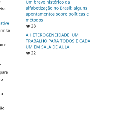
e
Um breve histórico da
alfabetização no Brasil: alguns
ira
apontamentos sobre políticas e
métodos
ative
28
ermite
A HETEROGENEIDADE: UM
TRABALHO PARA TODOS E CADA
ho e
UM EM SALA DE AULA
22
r
 para
do
ou
ção