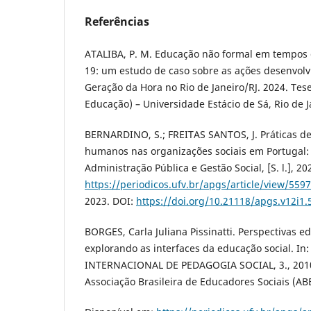
Referências
ATALIBA, P. M. Educação não formal em tempos
19: um estudo de caso sobre as ações desenvolvi
Geração da Hora no Rio de Janeiro/RJ. 2024. Te
Educação) – Universidade Estácio de Sá, Rio de J
BERNARDINO, S.; FREITAS SANTOS, J. Práticas de
humanos nas organizações sociais em Portugal: 
Administração Pública e Gestão Social, [S. l.], 2
https://periodicos.ufv.br/apgs/article/view/5597
2023. DOI:
https://doi.org/10.21118/apgs.v12i1.
BORGES, Carla Juliana Pissinatti. Perspectivas e
explorando as interfaces da educação social. I
INTERNACIONAL DE PEDAGOGIA SOCIAL, 3., 2010, 
Associação Brasileira de Educadores Sociais (AB