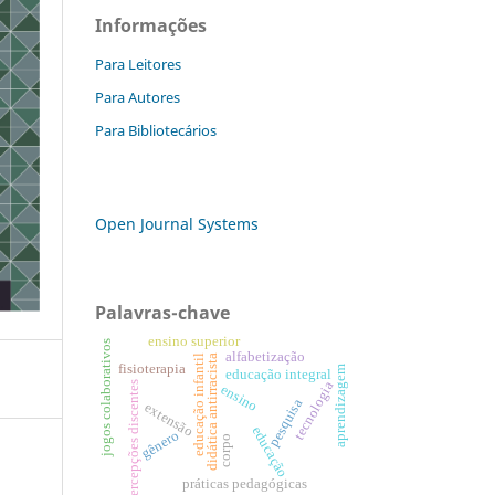
Informações
Para Leitores
Para Autores
Para Bibliotecários
Open Journal Systems
Palavras-chave
ensino superior
jogos colaborativos
alfabetização
didática antirracista
educação infantil
fisioterapia
aprendizagem
educação integral
percepções discentes
tecnologia
ensino
pesquisa
extensão
educação
gênero
corpo
práticas pedagógicas