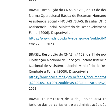
BRASIL. Resolução do CNAS n.º 269, de 13 de d
Norma Operacional Básica de Recursos Humanos
Assistência Social – NOB-RH/SUAS. Brasília, DF:
Assistência Social, Ministério de Desenvolvimen
Fome, [2006]. Disponível em:
https://www.mds.gov.br/webarquivos/public/
em: 27 jul. 2023.
BRASIL. Resolução do CNAS n.º 109, de 11 de n
Tipificação Nacional de Serviços Socioassistencia
Nacional de Assistência Social, Ministério de De
Combate à Fome, [2009]. Disponível em:
https://aplicacoes.mds.gov.br/snas/documento
%2020.05.14%20%28ultimas%20atualizacoes%29
2023.
BRASIL. Lei n.º 13.019, de 31 de julho de 2014. 
jurídico das parcerias entre a administração pú