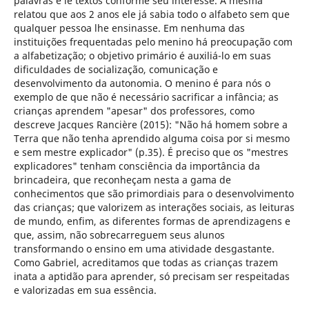
palavras e lê textos conforme seu interesse. A mesma
relatou que aos 2 anos ele já sabia todo o alfabeto sem que
qualquer pessoa lhe ensinasse. Em nenhuma das
instituições frequentadas pelo menino há preocupação com
a alfabetização; o objetivo primário é auxiliá-lo em suas
dificuldades de socialização, comunicação e
desenvolvimento da autonomia. O menino é para nós o
exemplo de que não é necessário sacrificar a infância; as
crianças aprendem "apesar" dos professores, como
descreve Jacques Rancière (2015): "Não há homem sobre a
Terra que não tenha aprendido alguma coisa por si mesmo
e sem mestre explicador" (p.35). É preciso que os "mestres
explicadores" tenham consciência da importância da
brincadeira, que reconheçam nesta a gama de
conhecimentos que são primordiais para o desenvolvimento
das crianças; que valorizem as interações sociais, as leituras
de mundo, enfim, as diferentes formas de aprendizagens e
que, assim, não sobrecarreguem seus alunos
transformando o ensino em uma atividade desgastante.
Como Gabriel, acreditamos que todas as crianças trazem
inata a aptidão para aprender, só precisam ser respeitadas
e valorizadas em sua essência.