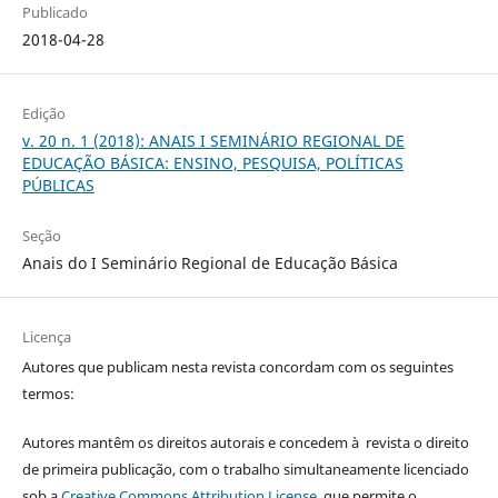
Publicado
2018-04-28
Edição
v. 20 n. 1 (2018): ANAIS I SEMINÁRIO REGIONAL DE
EDUCAÇÃO BÁSICA: ENSINO, PESQUISA, POLÍTICAS
PÚBLICAS
Seção
Anais do I Seminário Regional de Educação Básica
Licença
Autores que publicam nesta revista concordam com os seguintes
termos:
Autores mantêm os direitos autorais e concedem à revista o direito
de primeira publicação, com o trabalho simultaneamente licenciado
sob a
Creative Commons Attribution License
, que permite o