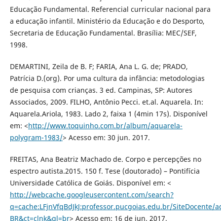
Educação Fundamental. Referencial curricular nacional para
a educação infantil. Ministério da Educação e do Desporto,
Secretaria de Educação Fundamental. Brasília: MEC/SEF,
1998.
DEMARTINI, Zeila de B. F; FARIA, Ana L. G. de; PRADO,
Patrícia D.(org). Por uma cultura da infância: metodologias
de pesquisa com crianças. 3 ed. Campinas, SP: Autores
Associados, 2009. FILHO, Antônio Pecci. et.al. Aquarela. In:
Aquarela.Ariola, 1983. Lado 2, faixa 1 (4min 17s). Disponível
em: <
http://www.toquinho.com.br/album/aquarela-
polygram-1983/
> Acesso em: 30 jun. 2017.
FREITAS, Ana Beatriz Machado de. Corpo e percepções no
espectro autista.2015. 150 f. Tese (doutorado) – Pontifícia
Universidade Católica de Goiás. Disponível em: <
http://webcache.googleusercontent.com/search?
q=cache:LFjnVfqBdJkJ:professor.pucgoias.edu.br/SiteDo
BR&ct=clnk&gl=br
> Acesso em: 16 de jun. 2017.