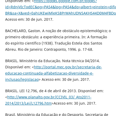
Disponível em: <
https://books.google.com.br/books?
id=RdnjVIcTodEC&pg=PA54&lpg=PA54&dq=albert+einstein+di
BR&sa=X&ved=0ahUKEwiMleKS8PrWAhUDN5AKHS44D0M4FBDoAQ
Acesso em: 30 de jun. 2017.
BACHELARD, Gaston. A noção de obstáculo epistemológico; o
primeiro obstáculo: a experiência primeira. In: A formação
do espírito científico (1938). Tradução Estela dos Santos
Abreu. Rio de Janeiro: Contraponto, 1996. p. 17-68.
BRASIL. Ministério da Educação. Nota técnica 04/2014.
Disponível em: <
http://portal.mec.gov.br/secretaria-de-
educacao-continuada-alfabetizacao-diversidade-e-
inclusao/legislacao
> Acesso em: 30 de jun. 2017.
BRASIL. LEI 12.796, de 4 de abril de 2013. Disponível em:
<
http://www.planalto.gov.br/CCIVIL_03/_Ato2011-
2014/2013/Lei/L12796.htm
>Acesso em: 30 jun. 2017.
Brasil. Ministério da Educação e do Desporto. Secretaria de