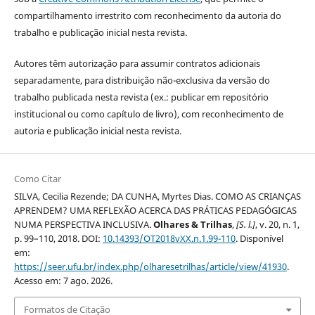
compartilhamento irrestrito com reconhecimento da autoria do
trabalho e publicação inicial nesta revista.
Autores têm autorização para assumir contratos adicionais
separadamente, para distribuição não-exclusiva da versão do
trabalho publicada nesta revista (ex.: publicar em repositório
institucional ou como capítulo de livro), com reconhecimento de
autoria e publicação inicial nesta revista.
Como Citar
SILVA, Cecilia Rezende; DA CUNHA, Myrtes Dias. COMO AS CRIANÇAS
APRENDEM? UMA REFLEXÃO ACERCA DAS PRÁTICAS PEDAGÓGICAS
NUMA PERSPECTIVA INCLUSIVA.
Olhares & Trilhas
,
[S. l.]
, v. 20, n. 1,
p. 99–110, 2018. DOI:
10.14393/OT2018vXX.n.1.99-110
. Disponível
em:
https://seer.ufu.br/index.php/olharesetrilhas/article/view/41930
.
Acesso em: 7 ago. 2026.
Formatos de Citação