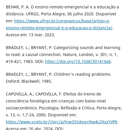
BEHAR, P. A. O ensino remoto emergencial e a educação a
distância. UFRGS, Porto Alegre, 06 julho 2020. Disponível
em:
https://www.ufrgs.br/coronavirus/base/artigo-o-
ensino-remoto-emergencial-e-a-educacao-a-distancia/
.
Acesso em: 13 mar. 2023.
BRADLEY, L.; BRYANT, P. Categorizing sounds and learning
to read: a causal connection. Nature, London, v. 301, n. 1,
419-421, 1983. DOI:
https://doi.org/10.1038/301419a0
.
BRADLEY, L.; BRYANT, P. Children's reading problems.
Oxford: Blackwell, 1985.
CAPOVILLA, A.; CAPOVILLA, F. Efeitos do treino de
consciência fonológica em crianças com baixo nível
socioeconômico. Psicologia: Reflexão e Crítica, Porto Alegre,
v. 13, n. 1,7-24, 2000. Disponível em:
https://www.scielo.br/j/prc/a/hjw35SdqgzJ6w4LQtxzYVPk
.
Acesso em: 26 abr. 2024. DOI: