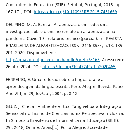
Computers in Education (SIIE), Setubal, Portugal, 2015, pp.
167-171, DOI:
https://doi.org/10.1109/SIIE.2015.7451669
.
DEL PINO, M. A. B. et al. Alfabetização em rede: uma
investigação sobre o ensino remoto da alfabetização na
pandemia Covid-19 - relatório técnico (parcial). In: REVISTA
BRASILEIRA DE ALFABETIZAÇÃO, ISSN: 2446-8584, n.13, 185-
201, 2020. Disponível em:
http://guaiaca.ufpel.edu.br/handle/prefix/8165
. Acesso em:
26 abr. 2024. DOI:
https://doi.org/10.47249/rba2020465
.
FERREIRO, E. Uma reflexão sobre a língua oral e a
aprendizagem da língua escrita. Porto Alegre: Revista Pátio,
Ano VIII, n. 29, fev/abr, 2004, p. 8-12.
GLUZ, J. C. et al. Ambiente Virtual Tangível para Integração
Sensorial no Ensino de Ciências numa Perspectiva Inclusiva.
In Simpósio Brasileiro de Informática na Educação (SBIE),
29., 2018, Online. Anais[...]. Porto Alegre: Sociedade