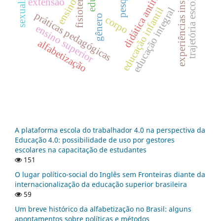
experiências insurgentes
didática antirracista
sexualidade
fisioterapia
trajetória escolar.
extensão
ensino
educação integral
educação infantil
práticas pedagógicas
gênero
corpo
ensino superior
alfabetização
A plataforma escola do trabalhador 4.0 na perspectiva da
Educação 4.0: possibilidade de uso por gestores
escolares na capacitação de estudantes
151
O lugar político-social do Inglês sem Fronteiras diante da
internacionalização da educação superior brasileira
59
Um breve histórico da alfabetização no Brasil: alguns
apontamentos sobre políticas e métodos