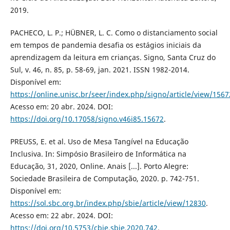
2019.
PACHECO, L. P.; HÜBNER, L. C. Como o distanciamento social
em tempos de pandemia desafia os estágios iniciais da
aprendizagem da leitura em crianças. Signo, Santa Cruz do
Sul, v. 46, n. 85, p. 58-69, jan. 2021. ISSN 1982-2014.
Disponível em:
https://online.unisc.br/seer/index.php/signo/article/view/1567
Acesso em: 20 abr. 2024. DOI:
https://doi.org/10.17058/signo.v46i85.15672
.
PREUSS, E. et al. Uso de Mesa Tangível na Educação
Inclusiva. In: Simpósio Brasileiro de Informática na
Educação, 31, 2020, Online. Anais [...]. Porto Alegre:
Sociedade Brasileira de Computação, 2020. p. 742-751.
Disponível em:
https://sol.sbc.org.br/index.php/sbie/article/view/12830
.
Acesso em: 22 abr. 2024. DOI:
https://doi.org/10.5753/cbie.sbie.2020.742
.