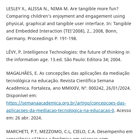
LESLEY X., ALISSA N., NIMA M. Are tangible more fun?
Comparing children’s enjoyment and engagement using
physical, graphical and tangible user interface. In: Tangible
and Embedded Interaction (TEI’2008), 2., 2008, Bonn,
Germany. Proceedings P. 191-198.
LÉVY, P. Intelligence Technologies: the future of thinking in
the information age. 13.ed. São Paulo: Editora 34; 2004.
MAGALHÃES, E. As concepções das aplicações da mediação
tecnológica na educação. Revista Científica Semana
Acadêmica. Fortaleza, ano MMXXIV, Nº. 000242, 26/01/2024.
Disponível em:
https://semanaacademica.org.br/artigo/concepcoes-das-
aplicacoes-da-mediacao-tecnologica-na-educacao-0
. Acesso
em: 26 abr. 2024.
MARCHETI, P.T, MEZZOMO, C.L, CIELO, C.A. Desempenho em
consciência silábica e fonêmica em crianças com