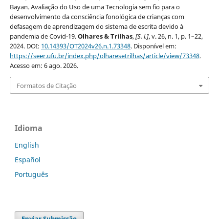
Bayan. Avaliação do Uso de uma Tecnologia sem fio para o
desenvolvimento da consciência fonológica de crianças com
defasagem de aprendizagem do sistema de escrita devido à
pandemia de Covid-19.
Olhares & Trilhas
,
[S. l.]
, v. 26, n. 1, p. 1–22,
2024. DOI:
10.14393/OT2024v26.n.1.73348
. Disponível em:
https://seer.ufu.br/index.php/olharesetrilhas/article/view/73348
.
Acesso em: 6 ago. 2026.
Formatos de Citação
Idioma
English
Español
Português
Enviar Submissão