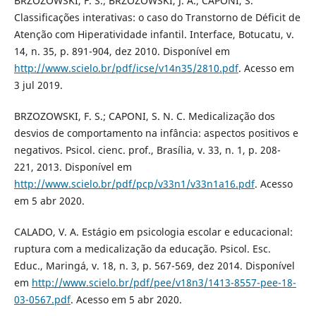
BRZOZOWSKI, F. S.; BRZOZOWSKI, J. A.; CAPONI, S.
Classificações interativas: o caso do Transtorno de Déficit de
Atenção com Hiperatividade infantil. Interface, Botucatu, v.
14, n. 35, p. 891-904, dez 2010. Disponível em
http://www.scielo.br/pdf/icse/v14n35/2810.pdf
. Acesso em
3 jul 2019.
BRZOZOWSKI, F. S.; CAPONI, S. N. C. Medicalização dos
desvios de comportamento na infância: aspectos positivos e
negativos. Psicol. cienc. prof., Brasília, v. 33, n. 1, p. 208-
221, 2013. Disponível em
http://www.scielo.br/pdf/pcp/v33n1/v33n1a16.pdf
. Acesso
em 5 abr 2020.
CALADO, V. A. Estágio em psicologia escolar e educacional:
ruptura com a medicalização da educação. Psicol. Esc.
Educ., Maringá, v. 18, n. 3, p. 567-569, dez 2014. Disponível
em
http://www.scielo.br/pdf/pee/v18n3/1413-8557-pee-18-
03-0567.pdf
. Acesso em 5 abr 2020.