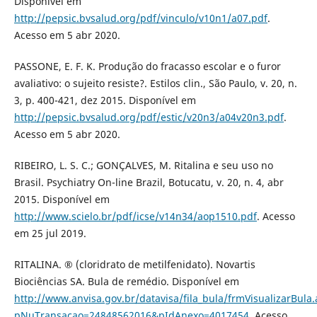
Disponível em
http://pepsic.bvsalud.org/pdf/vinculo/v10n1/a07.pdf
.
Acesso em 5 abr 2020.
PASSONE, E. F. K. Produção do fracasso escolar e o furor
avaliativo: o sujeito resiste?. Estilos clin., São Paulo, v. 20, n.
3, p. 400-421, dez 2015. Disponível em
http://pepsic.bvsalud.org/pdf/estic/v20n3/a04v20n3.pdf
.
Acesso em 5 abr 2020.
RIBEIRO, L. S. C.; GONÇALVES, M. Ritalina e seu uso no
Brasil. Psychiatry On-line Brazil, Botucatu, v. 20, n. 4, abr
2015. Disponível em
http://www.scielo.br/pdf/icse/v14n34/aop1510.pdf
. Acesso
em 25 jul 2019.
RITALINA. ® (cloridrato de metilfenidato). Novartis
Biociências SA. Bula de remédio. Disponível em
http://www.anvisa.gov.br/datavisa/fila_bula/frmVisualizarBula
pNuTransacao=24848562016&pIdAnexo=4017454
. Acesso