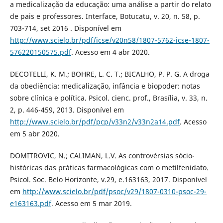
a medicalização da educação: uma análise a partir do relato
de pais e professores. Interface, Botucatu, v. 20, n. 58, p.
703-714, set 2016 . Disponível em
http://www.scielo.br/pdf/icse/v20n58/1807-5762-icse-1807-
576220150575.pdf
. Acesso em 4 abr 2020.
DECOTELLI, K. M.; BOHRE, L. C. T.; BICALHO, P. P. G. A droga
da obediência: medicalização, infância e biopoder: notas
sobre clínica e política. Psicol. cienc. prof., Brasília, v. 33, n.
2, p. 446-459, 2013. Disponível em
http://www.scielo.br/pdf/pcp/v33n2/v33n2a14.pdf
. Acesso
em 5 abr 2020.
DOMITROVIC, N.; CALIMAN, L.V. As controvérsias sócio-
históricas das práticas farmacológicas com o metilfenidato.
Psicol. Soc. Belo Horizonte, v.29, e.163163, 2017. Disponível
em
http://www.scielo.br/pdf/psoc/v29/1807-0310-psoc-29-
e163163.pdf
. Acesso em 5 mar 2019.