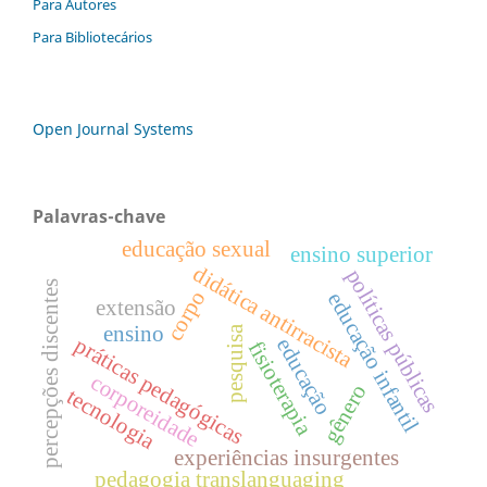
Para Autores
Para Bibliotecários
Open Journal Systems
Palavras-chave
educação sexual
ensino superior
didática antirracista
políticas públicas
percepções discentes
corpo
educação infantil
extensão
ensino
pesquisa
práticas pedagógicas
educação
fisioterapia
corporeidade
gênero
tecnologia
experiências insurgentes
pedagogia translanguaging