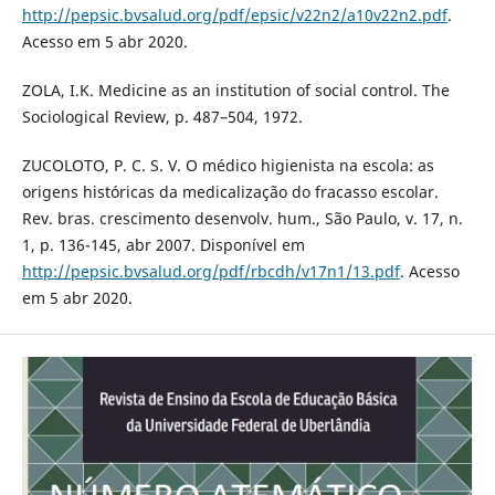
http://pepsic.bvsalud.org/pdf/epsic/v22n2/a10v22n2.pdf
.
Acesso em 5 abr 2020.
ZOLA, I.K. Medicine as an institution of social control. The
Sociological Review, p. 487–504, 1972.
ZUCOLOTO, P. C. S. V. O médico higienista na escola: as
origens históricas da medicalização do fracasso escolar.
Rev. bras. crescimento desenvolv. hum., São Paulo, v. 17, n.
1, p. 136-145, abr 2007. Disponível em
http://pepsic.bvsalud.org/pdf/rbcdh/v17n1/13.pdf
. Acesso
em 5 abr 2020.