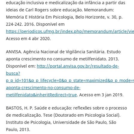
educação inclusiva e medicalização da infância a partir das
ideias de Carl Rogers sobre educação. Memorandum:
Memória E História Em Psicologia, Belo Horizonte, v. 30, p.
224-242. 2016. Disponível em
https://periodicos.ufmg.br/index.php/memorandum/article/vi
Acesso em 4 abr 2020.
ANVISA. Agência Nacional de Vigilância Sanitária. Estudo
aponta crescimento no consumo de metilfenidato. 2013.
Disponível em:
http://portal.anvisa.gov.br/resultado-de-
busca?
p_p_id=101&p_p_lifecycle=0&p_p_state=maximized&p_p_mode=v
aponta-crescimento-no-consumo-de-
metilfenidato&inheritRedirect=true
. Acesso em 3 jan 2019.
BASTOS, H. P. Saúde e educação: reflexões sobre o processo
de medicalização. Tese (Doutorado em Psicologia Social).
Instituto de Psicologia, Universidade de São Paulo, São
Paulo, 2013.