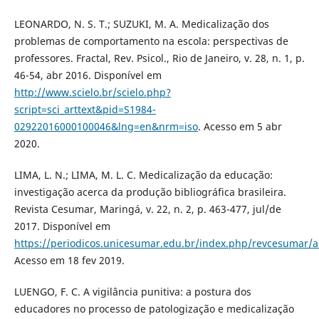
LEONARDO, N. S. T.; SUZUKI, M. A. Medicalização dos
problemas de comportamento na escola: perspectivas de
professores. Fractal, Rev. Psicol., Rio de Janeiro, v. 28, n. 1, p.
46-54, abr 2016. Disponível em
http://www.scielo.br/scielo.php?
script=sci_arttext&pid=S1984-
02922016000100046&lng=en&nrm=iso
. Acesso em 5 abr
2020.
LIMA, L. N.; LIMA, M. L. C. Medicalização da educação:
investigação acerca da produção bibliográfica brasileira.
Revista Cesumar, Maringá, v. 22, n. 2, p. 463-477, jul/de
2017. Disponível em
https://periodicos.unicesumar.edu.br/index.php/revcesumar/a
Acesso em 18 fev 2019.
LUENGO, F. C. A vigilância punitiva: a postura dos
educadores no processo de patologização e medicalização