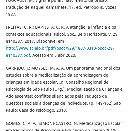
FOUCAULT, M. Vigiar e punir: nascimento da prisão,
tradução de Raquel Ramalhete. 17. ed. Petrópolis, Vozes,
1987.
FREITAS, C. R.; BAPTISTA, C. R. A atenção, a infância e os
contextos educacionais. Psicol. Soc., Belo Horizonte, v. 29,
e140387, 2017. Disponível em
http://www.scielo.br/pdf/psoc/v29/1807-0310-psoc-29-
e140387.pdf
. Acesso em 5 abr 2020.
GARRIDO, J.; MOYSÉS, M. A. A. Um panorama nacional dos
estudos sobre a medicalização da aprendizagem de
crianças em idade escolar. In: Conselho Regional de
Psicologia de São Paulo (Org.). Medicalização de Crianças e
Adolescentes: conflitos silenciados pela redução de
questões sociais a doenças de indivíduos. (p. 149-162).São
Paulo: Casa do Psicólogo, 2010.
GOMES, C. A. V.; SIMONI-CASTRO, N. Medicalização Escolar
em Periódicos de Psicologia e Educação no Triênio 2010-