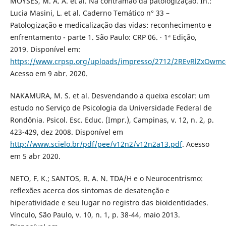
MOYSÉS, M. A. A. et al. Na contramão da patologização. In.:
Lucia Masini, L. et al. Caderno Temático n° 33 –
Patologização e medicalização das vidas: reconhecimento e
enfrentamento - parte 1. São Paulo: CRP 06. · 1ª Edição,
2019. Disponível em:
https://www.crpsp.org/uploads/impresso/2712/2REvRlZxOwmc
Acesso em 9 abr. 2020.
NAKAMURA, M. S. et al. Desvendando a queixa escolar: um
estudo no Serviço de Psicologia da Universidade Federal de
Rondônia. Psicol. Esc. Educ. (Impr.), Campinas, v. 12, n. 2, p.
423-429, dez 2008. Disponível em
http://www.scielo.br/pdf/pee/v12n2/v12n2a13.pdf
. Acesso
em 5 abr 2020.
NETO, F. K.; SANTOS, R. A. N. TDA/H e o Neurocentrismo:
reflexões acerca dos sintomas de desatenção e
hiperatividade e seu lugar no registro das bioidentidades.
Vínculo, São Paulo, v. 10, n. 1, p. 38-44, maio 2013.