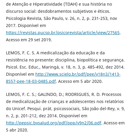
de Atenção e Hiperatividade (TDAH) e sua história no
discurso social: desdobramentos subjetivos e éticos.
Psicologia Revista, São Paulo, v. 26, n. 2, p. 231-253, nov
2017. Disponível em
https://revistas.pucsp.br/psicorevista/article/view/27565
.
Acesso em 29 set 2019.
LEMOS, F. C. S. A medicalização da educação e da
resistência no presente: disciplina, biopolítica e segurança.
Psicol. Esc. Educ., Maringá, v. 18, n. 3, p. 485-492, dez 2014.
Disponível em
http://www.scielo.br/pdf/pee/v18n3/1413-
8557-pee-18-03-0485.pdf
. Acesso em 5 abr 2020.
LEMOS, F. C. S.; GALINDO, D.; RODRIGUES, R. D. Processos
de medicalização de crianças e adolescentes nos relatórios
do Unicef. Pesqui. prát. psicossociais, São João del-Rey, v. 9,
n. 2, p. 201-212, dez 2014. Disponível em
http://pepsic.bvsalud.org/pdf/ppp/v9n2/06.pdf
. Acesso em
5 abr 2020.