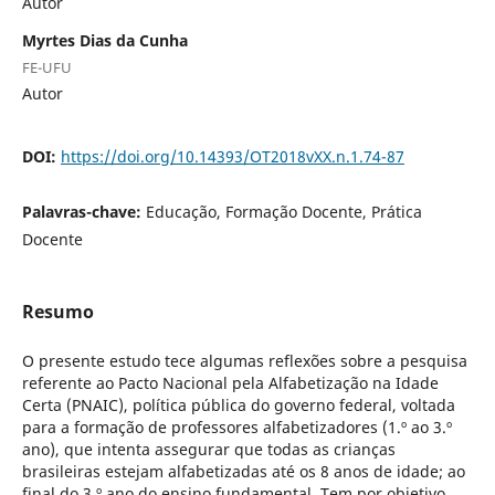
Autor
Myrtes Dias da Cunha
FE-UFU
Autor
DOI:
https://doi.org/10.14393/OT2018vXX.n.1.74-87
Palavras-chave:
Educação, Formação Docente, Prática
Docente
Resumo
O presente estudo tece algumas reflexões sobre a pesquisa
referente ao Pacto Nacional pela Alfabetização na Idade
Certa (PNAIC), política pública do governo federal, voltada
para a formação de professores alfabetizadores (1.º ao 3.º
ano), que intenta assegurar que todas as crianças
brasileiras estejam alfabetizadas até os 8 anos de idade; ao
final do 3.º ano do ensino fundamental. Tem por objetivo