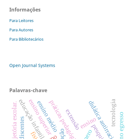
Informações
Para Leitores
Para Autores
Para Bibliotecários
Open Journal Systems
Palavras-chave
ensino superior
educação infantil
práticas pedagógicas
tecnologia
didática antirracista
ensino médio
trajetória escolar.
extensão
aluno egresso
ensino
pesquisa
gênero