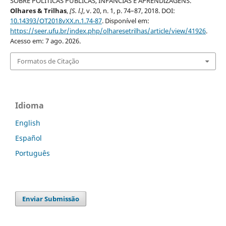
SOBRE POLÍTICAS PÚBLICAS, INFÂNCIAS E APRENDIZAGENS.
Olhares & Trilhas
,
[S. l.]
, v. 20, n. 1, p. 74–87, 2018. DOI:
10.14393/OT2018vXX.n.1.74-87
. Disponível em:
https://seer.ufu.br/index.php/olharesetrilhas/article/view/41926
.
Acesso em: 7 ago. 2026.
Formatos de Citação
Idioma
English
Español
Português
Enviar Submissão