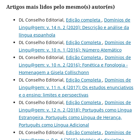
Artigos mais lidos pelo mesmo(s) autor(es)
DL Conselho Editorial,
Edição completa
,
Domínios de
Lingu@gem: v. 14 n. 2 (2020): Descrição e análise da
língua espanhola
DL Conselho Editorial,
Edição Completa
,
Domínios de
Lingu@gem: v. 10 n. 1 (2016): Número Atemático
DL Conselho Editorial,
Edição Completa
,
Domínios de
Lingu@gem: v. 10 n. 2 (2016): Fonética e Fonologia -
Homenagem a Gisela Collischonn
DL Conselho Editorial,
Edição Completa
,
Domínios de
Lingu@gem: v. 11 n. 4 (2017): Os estudos enunciativos
e o ensino: limites e perspectivas
DL Conselho Editorial,
Edição Completa
,
Domínios de
Lingu@gem: v. 12 n. 2 (2018): Português como Língua
Estrangeira, Português como Língua de Herança,
Português como Língua Adicional
DL Conselho Editorial,
Edição Completa
,
Domínios de
Lingu@gem: v. 9 n. 4 (2015): História da disciplina