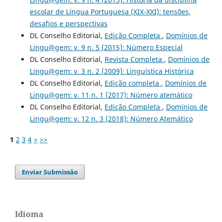
escolar de Língua Portuguesa (XIX-XXI): tensões,
desafios e perspectivas
DL Conselho Editorial,
Edição Completa
,
Domínios de
Lingu@gem: v. 9 n. 5 (2015): Número Especial
DL Conselho Editorial,
Revista Completa
,
Domínios de
Lingu@gem: v. 3 n. 2 (2009): Linguística Histórica
DL Conselho Editorial,
Edição completa
,
Domínios de
Lingu@gem: v. 11 n. 1 (2017): Número atemático
DL Conselho Editorial,
Edição Completa
,
Domínios de
Lingu@gem: v. 12 n. 3 (2018): Número Atemático
1
2
3
4
>
>>
Enviar Submissão
Idioma