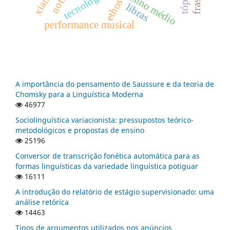
ensino médio
ethos
libras
performance musical
A importância do pensamento de Saussure e da teoria de
Chomsky para a Linguística Moderna
46977
Sociolinguística variacionista: pressupostos teórico-
metodológicos e propostas de ensino
25196
Conversor de transcrição fonética automática para as
formas linguísticas da variedade linguística potiguar
16111
A introdução do relatório de estágio supervisionado: uma
análise retórica
14463
Tipos de argumentos utilizados nos anúncios