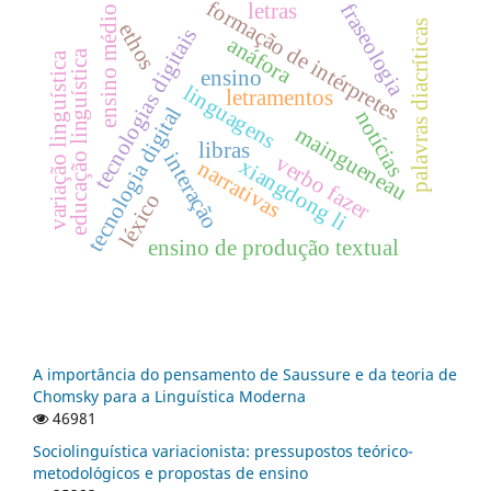
formação de intérpretes
fraseologia
letras
ensino médio
palavras diacríticas
ethos
tecnologias digitais
anáfora
educação linguística
variação linguística
ensino
linguagens
letramentos
tecnologia digital
notícias
maingueneau
libras
interação
verbo fazer
xiangdong li
narrativas
léxico
ensino de produção textual
A importância do pensamento de Saussure e da teoria de
Chomsky para a Linguística Moderna
46981
Sociolinguística variacionista: pressupostos teórico-
metodológicos e propostas de ensino