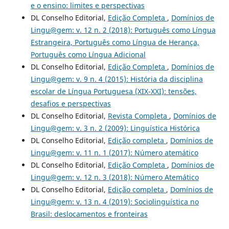
e o ensino: limites e perspectivas
DL Conselho Editorial,
Edição Completa
,
Domínios de
Lingu@gem: v. 12 n. 2 (2018): Português como Língua
Estrangeira, Português como Língua de Herança,
Português como Língua Adicional
DL Conselho Editorial,
Edição Completa
,
Domínios de
Lingu@gem: v. 9 n. 4 (2015): História da disciplina
escolar de Língua Portuguesa (XIX-XXI): tensões,
desafios e perspectivas
DL Conselho Editorial,
Revista Completa
,
Domínios de
Lingu@gem: v. 3 n. 2 (2009): Linguística Histórica
DL Conselho Editorial,
Edição completa
,
Domínios de
Lingu@gem: v. 11 n. 1 (2017): Número atemático
DL Conselho Editorial,
Edição Completa
,
Domínios de
Lingu@gem: v. 12 n. 3 (2018): Número Atemático
DL Conselho Editorial,
Edição completa
,
Domínios de
Lingu@gem: v. 13 n. 4 (2019): Sociolinguística no
Brasil: deslocamentos e fronteiras