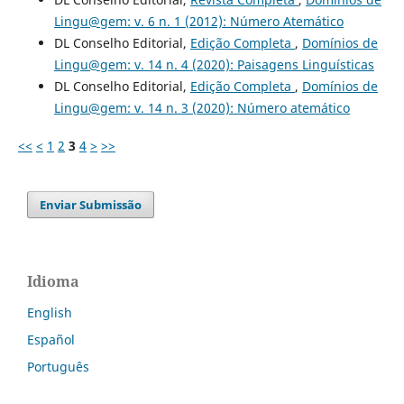
Lingu@gem: v. 6 n. 1 (2012): Número Atemático
DL Conselho Editorial,
Edição Completa
,
Domínios de
Lingu@gem: v. 14 n. 4 (2020): Paisagens Linguísticas
DL Conselho Editorial,
Edição Completa
,
Domínios de
Lingu@gem: v. 14 n. 3 (2020): Número atemático
<<
<
1
2
3
4
>
>>
Enviar Submissão
Idioma
English
Español
Português