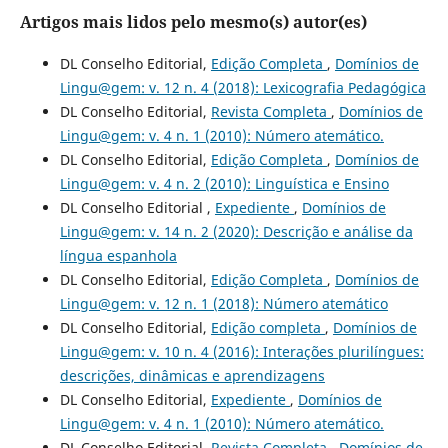
Artigos mais lidos pelo mesmo(s) autor(es)
DL Conselho Editorial,
Edição Completa
,
Domínios de
Lingu@gem: v. 12 n. 4 (2018): Lexicografia Pedagógica
DL Conselho Editorial,
Revista Completa
,
Domínios de
Lingu@gem: v. 4 n. 1 (2010): Número atemático.
DL Conselho Editorial,
Edição Completa
,
Domínios de
Lingu@gem: v. 4 n. 2 (2010): Linguística e Ensino
DL Conselho Editorial ,
Expediente
,
Domínios de
Lingu@gem: v. 14 n. 2 (2020): Descrição e análise da
língua espanhola
DL Conselho Editorial,
Edição Completa
,
Domínios de
Lingu@gem: v. 12 n. 1 (2018): Número atemático
DL Conselho Editorial,
Edição completa
,
Domínios de
Lingu@gem: v. 10 n. 4 (2016): Interações plurilíngues:
descrições, dinâmicas e aprendizagens
DL Conselho Editorial,
Expediente
,
Domínios de
Lingu@gem: v. 4 n. 1 (2010): Número atemático.
DL Conselho Editorial,
Revista Completa
,
Domínios de