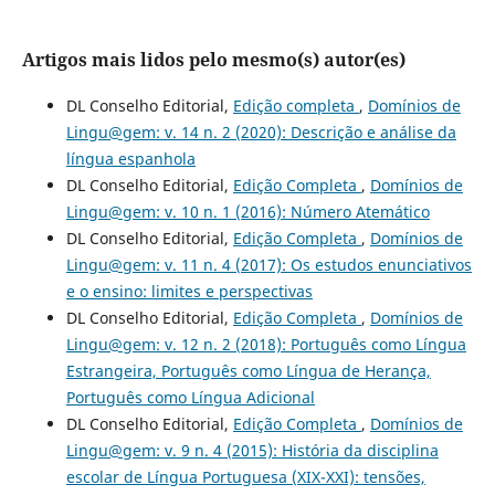
Artigos mais lidos pelo mesmo(s) autor(es)
DL Conselho Editorial,
Edição completa
,
Domínios de
Lingu@gem: v. 14 n. 2 (2020): Descrição e análise da
língua espanhola
DL Conselho Editorial,
Edição Completa
,
Domínios de
Lingu@gem: v. 10 n. 1 (2016): Número Atemático
DL Conselho Editorial,
Edição Completa
,
Domínios de
Lingu@gem: v. 11 n. 4 (2017): Os estudos enunciativos
e o ensino: limites e perspectivas
DL Conselho Editorial,
Edição Completa
,
Domínios de
Lingu@gem: v. 12 n. 2 (2018): Português como Língua
Estrangeira, Português como Língua de Herança,
Português como Língua Adicional
DL Conselho Editorial,
Edição Completa
,
Domínios de
Lingu@gem: v. 9 n. 4 (2015): História da disciplina
escolar de Língua Portuguesa (XIX-XXI): tensões,