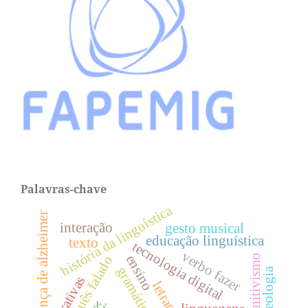
Palavras-chave
história da linguística
doença de alzheimer
interação
gesto musical
educação linguística
texto
tecnologia digital
verbo fazer
ensino
sociocognitivismo
português falado
gramática
fraseologia
narrativas