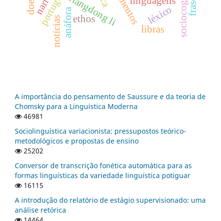
letramentos
xiangdong li
linguagens
léxico
anáfora
ethos
notícias
libras
A importância do pensamento de Saussure e da teoria de
Chomsky para a Linguística Moderna
46981
Sociolinguística variacionista: pressupostos teórico-
metodológicos e propostas de ensino
25202
Conversor de transcrição fonética automática para as
formas linguísticas da variedade linguística potiguar
16115
A introdução do relatório de estágio supervisionado: uma
análise retórica
14464