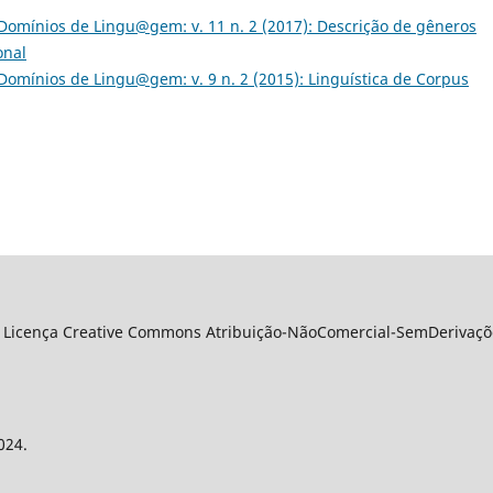
Domínios de Lingu@gem: v. 11 n. 2 (2017): Descrição de gêneros
onal
Domínios de Lingu@gem: v. 9 n. 2 (2015): Linguística de Corpus
 Licença Creative Commons Atribuição-NãoComercial-SemDerivações
024.