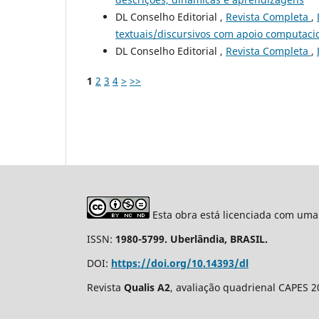
DL Conselho Editorial ,
Revista Completa
,
textuais/discursivos com apoio computaci
DL Conselho Editorial ,
Revista Completa
,
1
2
3
4
>
>>
Esta obra está licenciada com uma
ISSN:
1980-5799. Uberlândia, BRASIL.
DOI:
https://doi.org/10.14393/dl
Revista
Qualis A2
, avaliação quadrienal CAPES 2