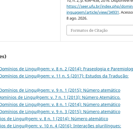
10, n. 2, p. 434–438, 2016. Disponível 
https://seer.ufu.br/index.php/domin
inguagem/article/view/34931
. Acess
8 ago. 2026.
Formatos de Citação
es)
Domínios de Lingu@gem: v. 8 n. 2 (2014): Fraseologia e Paremiolog
Domínios de Lingu@gem: v. 11 n. 5 (2017): Estudos da Tradução:
Domínios de Lingu@gem: v. 9 n. 1 (2015): Número atemático
Domínios de Lingu@gem: v. 7 n. 1 (2013): Número Atemático.
Domínios de Lingu@gem: v. 8 n. 1 (2014): Número atemático
Domínios de Lingu@gem: v. 9 n. 3 (2015): Número atemático
os de Lingu@gem: v. 8 n. 1 (2014): Número atemático
os de Lingu@gem: v. 10 n. 4 (2016): Interações plurilíngues: