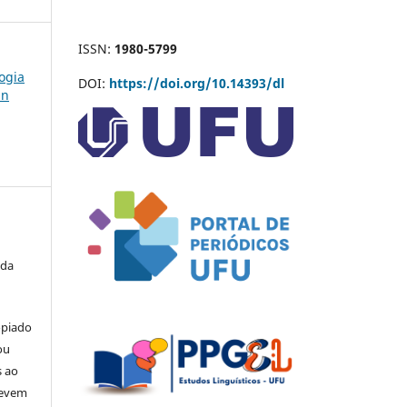
ISSN:
1980-5799
logia
DOI:
https://doi.org/10.14393/dl
nn
 da
opiado
ou
s ao
devem