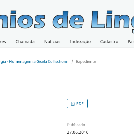
res
Chamada
Notícias
Indexação
Cadastro
Pa
ologia - Homenagem a Gisela Collischonn
/
Expediente
PDF
Publicado
27.06.2016