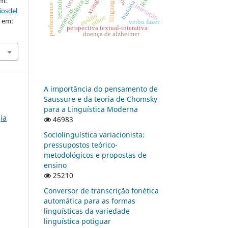
performance musical
linguagens
em:
gramática
interação
iosdel
narrativas
ensino
ethos
o em:
verbo fazer
perspectiva textual-interativa
doença de alzheimer
A importância do pensamento de
Saussure e da teoria de Chomsky
para a Linguística Moderna
ia
46983
Sociolinguística variacionista:
pressupostos teórico-
metodológicos e propostas de
ensino
25210
Conversor de transcrição fonética
automática para as formas
linguísticas da variedade
linguística potiguar