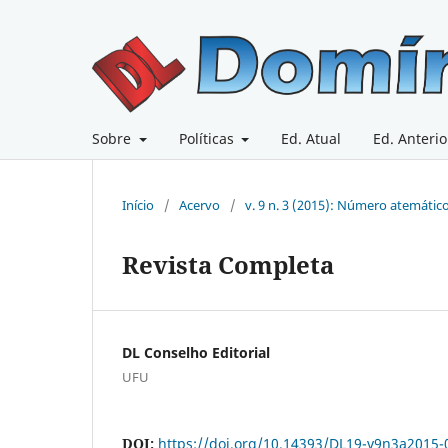
Sobre
Políticas
Ed. Atual
Ed. Anterio
Início
/
Acervo
/
v. 9 n. 3 (2015): Número atemátic
Revista Completa
DL Conselho Editorial
UFU
DOI:
https://doi.org/10.14393/DL19-v9n3a2015-