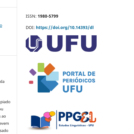
ISSN:
1980-5799
co
DOI:
https://doi.org/10.14393/dl
 da
opiado
ou
s ao
devem
usado