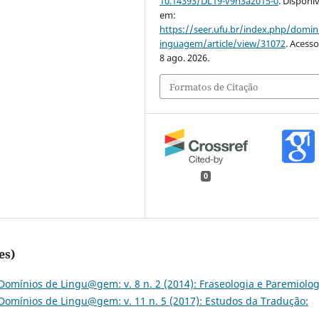
10.14393/DL19-v9n3a2015-0
. Disponív
em:
https://seer.ufu.br/index.php/domin
inguagem/article/view/31072
. Acess
8 ago. 2026.
Formatos de Citação
0
es)
Domínios de Lingu@gem: v. 8 n. 2 (2014): Fraseologia e Paremiolog
Domínios de Lingu@gem: v. 11 n. 5 (2017): Estudos da Tradução: