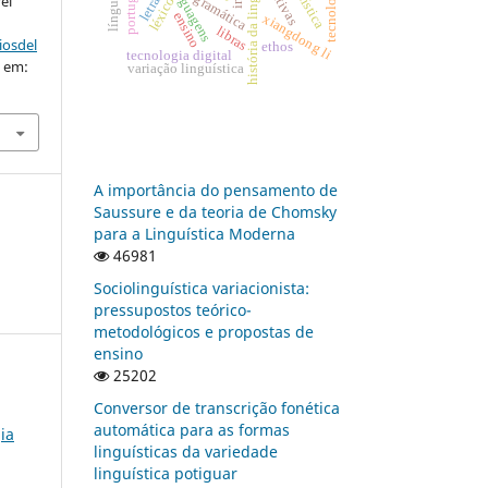
história da linguística
linguagens
gramática
el
léxico
ensino
xiangdong li
libras
iosdel
ethos
tecnologia digital
o em:
variação linguística
A importância do pensamento de
Saussure e da teoria de Chomsky
para a Linguística Moderna
46981
Sociolinguística variacionista:
pressupostos teórico-
metodológicos e propostas de
ensino
25202
Conversor de transcrição fonética
automática para as formas
ia
linguísticas da variedade
linguística potiguar