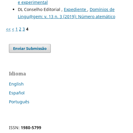
e experimental
DL Conselho Editorial ,
Expediente
,
Domínios de
Lingu@gem: v. 13 n. 3 (2019): Número atemático
<<
<
1
2
3
4
Enviar Submissão
Idioma
English
Español
Português
ISSN:
1980-5799