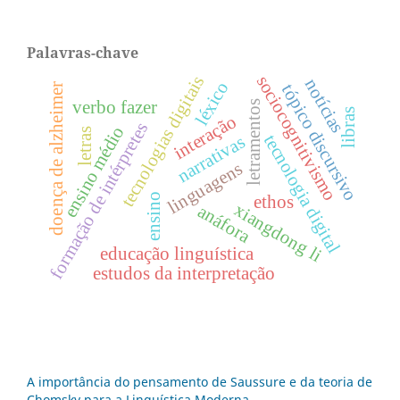
Palavras-chave
sociocognitivismo
tecnologias digitais
notícias
léxico
tópico discursivo
doença de alzheimer
verbo fazer
letramentos
libras
interação
formação de intérpretes
ensino médio
letras
tecnologia digital
narrativas
linguagens
ensino
ethos
xiangdong li
anáfora
educação linguística
estudos da interpretação
A importância do pensamento de Saussure e da teoria de
Chomsky para a Linguística Moderna