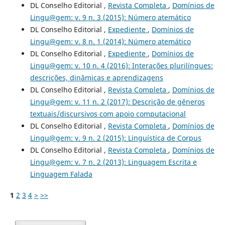
DL Conselho Editorial ,
Revista Completa
,
Domínios de
Lingu@gem: v. 9 n. 3 (2015): Número atemático
DL Conselho Editorial ,
Expediente
,
Domínios de
Lingu@gem: v. 8 n. 1 (2014): Número atemático
DL Conselho Editorial ,
Expediente
,
Domínios de
Lingu@gem: v. 10 n. 4 (2016): Interações plurilíngues:
descrições, dinâmicas e aprendizagens
DL Conselho Editorial ,
Revista Completa
,
Domínios de
Lingu@gem: v. 11 n. 2 (2017): Descrição de gêneros
textuais/discursivos com apoio computacional
DL Conselho Editorial ,
Revista Completa
,
Domínios de
Lingu@gem: v. 9 n. 2 (2015): Linguística de Corpus
DL Conselho Editorial ,
Revista Completa
,
Domínios de
Lingu@gem: v. 7 n. 2 (2013): Linguagem Escrita e
Linguagem Falada
1
2
3
4
>
>>