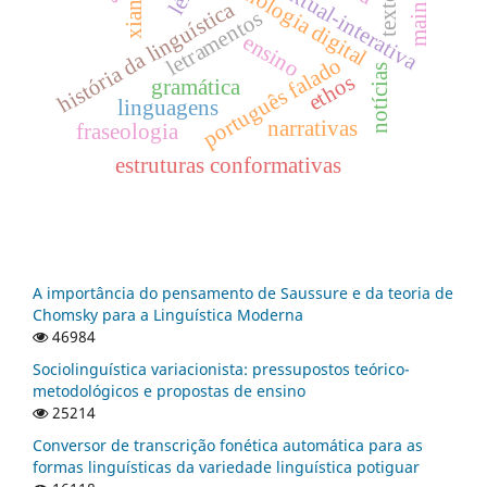
tecnologia digital
texto
história da linguística
letramentos
ensino
português falado
notícias
ethos
gramática
linguagens
narrativas
fraseologia
estruturas conformativas
A importância do pensamento de Saussure e da teoria de
Chomsky para a Linguística Moderna
46984
Sociolinguística variacionista: pressupostos teórico-
metodológicos e propostas de ensino
25214
Conversor de transcrição fonética automática para as
formas linguísticas da variedade linguística potiguar