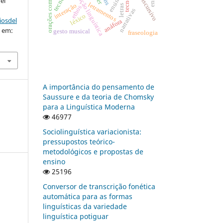
orações comparativas
tópico discursivo
educação linguística
ensino
el
letramentos
interação
letras
ethos
narrativas
léxico
iosdel
anáfora
o em:
gesto musical
fraseologia
A importância do pensamento de
Saussure e da teoria de Chomsky
para a Linguística Moderna
46977
Sociolinguística variacionista:
pressupostos teórico-
metodológicos e propostas de
ensino
25196
Conversor de transcrição fonética
automática para as formas
linguísticas da variedade
linguística potiguar