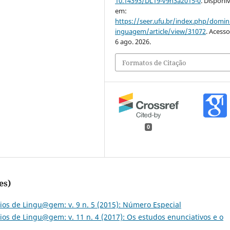
10.14393/DL19-v9n3a2015-0
. Disponív
em:
https://seer.ufu.br/index.php/domin
inguagem/article/view/31072
. Acess
6 ago. 2026.
Formatos de Citação
0
es)
os de Lingu@gem: v. 9 n. 5 (2015): Número Especial
os de Lingu@gem: v. 11 n. 4 (2017): Os estudos enunciativos e o