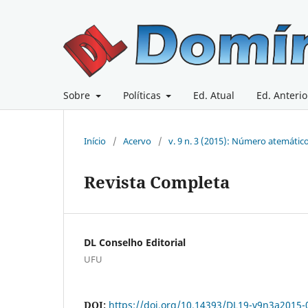
Sobre
Políticas
Ed. Atual
Ed. Anterio
Início
/
Acervo
/
v. 9 n. 3 (2015): Número atemátic
Revista Completa
DL Conselho Editorial
UFU
DOI:
https://doi.org/10.14393/DL19-v9n3a2015-