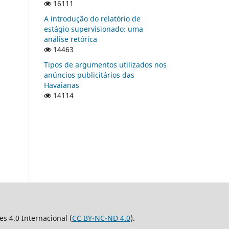
16111
A introdução do relatório de
estágio supervisionado: uma
análise retórica
14463
Tipos de argumentos utilizados nos
anúncios publicitários das
Havaianas
14114
 4.0 Internacional (
CC BY-NC-ND 4.0
).