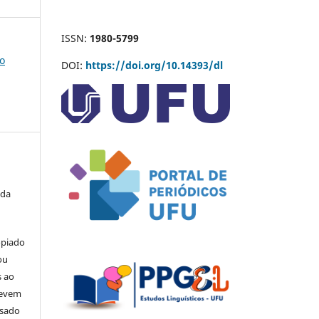
ISSN:
1980-5799
co
DOI:
https://doi.org/10.14393/dl
 da
opiado
ou
s ao
devem
usado