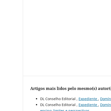
Artigos mais lidos pelo mesmo(s) autor(
DL Conselho Editorial ,
Expediente
,
Domíni
DL Conselho Editorial ,
Expediente
,
Domíni
ensino: limites e perspectivas