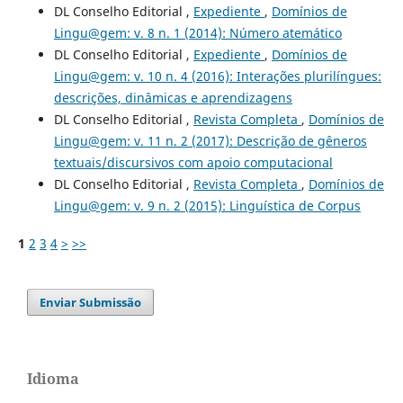
DL Conselho Editorial ,
Expediente
,
Domínios de
Lingu@gem: v. 8 n. 1 (2014): Número atemático
DL Conselho Editorial ,
Expediente
,
Domínios de
Lingu@gem: v. 10 n. 4 (2016): Interações plurilíngues:
descrições, dinâmicas e aprendizagens
DL Conselho Editorial ,
Revista Completa
,
Domínios de
Lingu@gem: v. 11 n. 2 (2017): Descrição de gêneros
textuais/discursivos com apoio computacional
DL Conselho Editorial ,
Revista Completa
,
Domínios de
Lingu@gem: v. 9 n. 2 (2015): Linguística de Corpus
1
2
3
4
>
>>
Enviar Submissão
Idioma