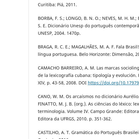
Curitiba: Piá, 2011.
BORBA, F. S.; LONGO, B. N. O.; NEVES, M. H. M.;
S. E. Dicionário Unesp do português contemporân
UNESP, 2004. 1470p.
BRAGA, R. C. E.; MAGALHÃES, M. A. F. Fala Brasil!
língua portuguesa. Belo Horizonte: Dimensão, 2
CAMACHO BARREIRO, A. M. Las marcas socioling
de la lexicografía cubana: tipología y evolución. 
XIV, p. 43-58, 2008. DOI
https://doi.org/10.17979
CANO, W. M. Os arcaísmos no dicionário Aurélio.
FINATTO, M. J. B. (org.). As ciências do léxico: lex
terminologia. Volume IV. Campo Grande: Editora
Editora da UFRGS, 2010. p. 351-362.
CASTILHO, A. T. Gramática do Português Brasileir