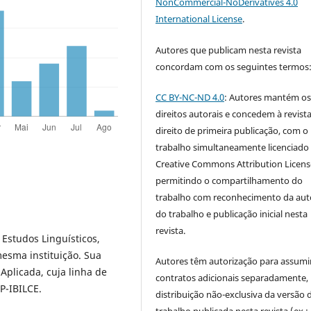
NonCommercial-NoDerivatives 4.0
International License
.
Autores que publicam nesta revista
concordam com os seguintes termos
CC BY-NC-ND 4.0
: Autores mantém o
direitos autorais e concedem à revist
direito de primeira publicação, com o
trabalho simultaneamente licenciado
Creative Commons Attribution Licen
permitindo o compartilhamento do
trabalho com reconhecimento da aut
do trabalho e publicação inicial nesta
revista.
Estudos Linguísticos,
mesma instituição. Sua
Autores têm autorização para assumi
Aplicada, cuja linha de
contratos adicionais separadamente,
P-IBILCE.
distribuição não-exclusiva da versão 
trabalho publicada nesta revista (ex.: