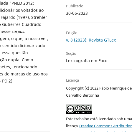
ulada “PNLD 2012:
Publicado
icionários voltados ao
30-06-2023
ajardo (1997), Strehler
 e Gutiérrez Cuadrado
 nesse
corpus
.
Edição
em, o que, a nosso ver,
v. 8 (2023): Revista GTLex
 sentido dicionarizado
a essa questão
Seção
ação dupla. Como
Lexicografia em Foco
betes, tencionando
es de marcas de uso nos
Licença
 PD 2).
Copyright (c) 2022 Fábio Henrique de
Carvalho Bertonha
Este trabalho está licenciado sob um
licença
Creative Commons Attribution