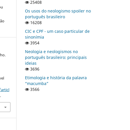
25408
ou
Os usos do neologismo spoiler no
português brasileiro
ção
16208
CIC e CPF - um caso particular de
sinonímia
3954
Neologia e neologismos no
ho.
português brasileiro: principais
ideias
3696
Etimologia e história da palavra
vel
“macumba”
3566
articl
.