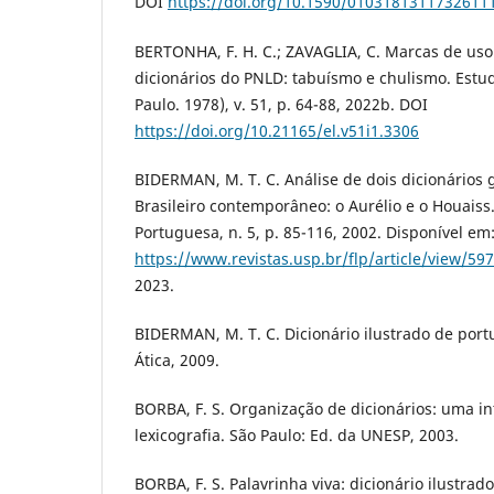
DOI
https://doi.org/10.1590/010318131173261
BERTONHA, F. H. C.; ZAVAGLIA, C. Marcas de uso 
dicionários do PNLD: tabuísmo e chulismo. Estud
Paulo. 1978), v. 51, p. 64-88, 2022b. DOI
https://doi.org/10.21165/el.v51i1.3306
BIDERMAN, M. T. C. Análise de dois dicionários 
Brasileiro contemporâneo: o Aurélio e o Houaiss. 
Portuguesa, n. 5, p. 85-116, 2002. Disponível em
https://www.revistas.usp.br/flp/article/view/59
2023.
BIDERMAN, M. T. C. Dicionário ilustrado de port
Ática, 2009.
BORBA, F. S. Organização de dicionários: uma in
lexicografia. São Paulo: Ed. da UNESP, 2003.
BORBA, F. S. Palavrinha viva: dicionário ilustra