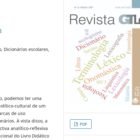
3
, Dicionários escolares,
co, podemos ter uma
olítico-cultural de um
arcas de uso
ários. À vista disso, a
PDF
iva analítico-reflexiva
ional do Livro Didático