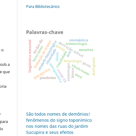
Para Bibliotecários
:
Palavras-chave
onomástica
rio das rãs
formação de termos
lingüística sensorial
unidade fraseológica
s
derivação sufixal
terminologia
ajoujo
locuciones
a o
identidade
memória
visualidade
acre
libras
dialogismo
fraseologia
gusto
 sob a
antroponímia
sinais-nome
etimologia
percepción
léxico
covid-19
se que
perú
pandemia
oria
São todos nomes de demônios!
r
fenômenos do signo toponímico
 para
nos nomes das ruas do Jardim
do
Sucupira e seus efeitos