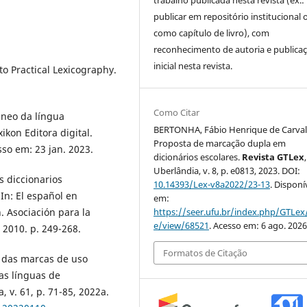
publicar em repositório institucional 
como capítulo de livro), com
reconhecimento de autoria e publica
inicial nesta revista.
to Practical Lexicography.
Como Citar
âneo da língua
BERTONHA, Fábio Henrique de Carval
ikon Editora digital.
Proposta de marcação dupla em
sso em: 23 jan. 2023.
dicionários escolares.
Revista GTLex
,
Uberlândia, v. 8, p. e0813, 2023. DOI:
 diccionarios
10.14393/Lex-v8a2022/23-13
. Disponí
In: El español en
em:
https://seer.ufu.br/index.php/GTLex/
. Asociación para la
e/view/68521
. Acesso em: 6 ago. 2026
2010. p. 249-268.
Formatos de Citação
o das marcas de uso
as línguas de
 v. 61, p. 71-85, 2022a.