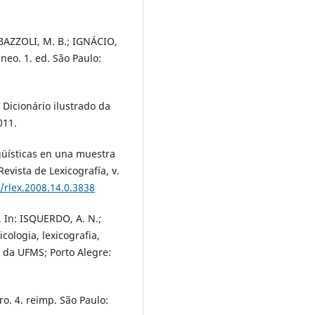
 BAZZOLI, M. B.; IGNÁCIO,
eo. 1. ed. São Paulo:
 Dicionário ilustrado da
011.
üísticas en una muestra
Revista de Lexicografía, v.
/rlex.2008.14.0.3838
 In: ISQUERDO, A. N.;
icologia, lexicografia,
 da UFMS; Porto Alegre:
o. 4. reimp. São Paulo: