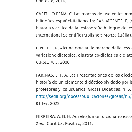
Contexto, 2016.
CASTILLO PEÑA, C. Las marcas de uso en los mo
bilingües español-italiano. In: SAN VICENTE, F. (e
historia y crítica de la lexicografía bilingüe del 
International Scientific Publisher: Monza (Itália),
CINOTTI, R. Alcune note sulle marche della lessic
variazione diatopica, diastratico-diafasica e dia
CIRSIL, v. 5, 2006.
FARIÑAS, L. F. A. Las Presentaciones de los dicci
historía de un elemento didáctico olvidado por la
profesores y los usuarios. Glosas Didáticas, n. 6
http://sedll.org/doces/publicaciones/glosas/n6/
01 fev. 2023.
FERREIRA, A. B. H. Aurélio Júnior: dicionário esc
2 ed. Curitiba: Positivo, 2011.