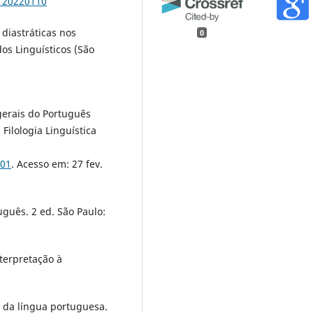
1120220110
diastráticas nos
0
os Linguísticos (São
gerais do Português
Filologia Linguística
:
701
. Acesso em: 27 fev.
uguês. 2 ed. São Paulo:
terpretação à
do da língua portuguesa.