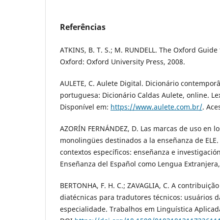
Referências
ATKINS, B. T. S.; M. RUNDELL. The Oxford Guide 
Oxford: Oxford University Press, 2008.
AULETE, C. Aulete Digital. Dicionário contempor
portuguesa: Dicionário Caldas Aulete, online. Lex
Disponível em:
https://www.aulete.com.br/
. Ace
AZORÍN FERNÁNDEZ, D. Las marcas de uso en los
monolingües destinados a la enseñanza de ELE. 
contextos específicos: enseñanza e investigación
Enseñanza del Español como Lengua Extranjera, 
BERTONHA, F. H. C.; ZAVAGLIA, C. A contribuiçã
diatécnicas para tradutores técnicos: usuários d
especialidade. Trabalhos em Linguística Aplicada,