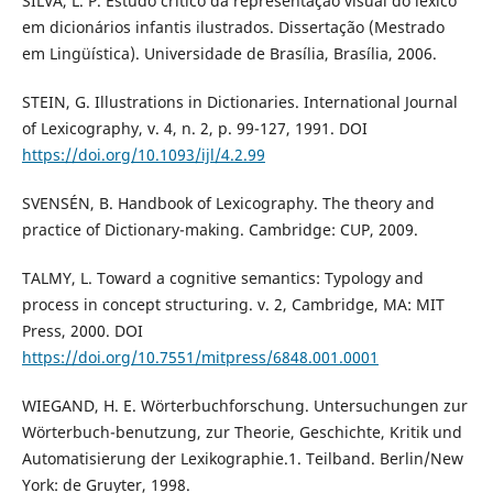
SILVA, L. P. Estudo crítico da representação visual do léxico
em dicionários infantis ilustrados. Dissertação (Mestrado
em Lingüística). Universidade de Brasília, Brasília, 2006.
STEIN, G. Illustrations in Dictionaries. International Journal
of Lexicography, v. 4, n. 2, p. 99-127, 1991. DOI
https://doi.org/10.1093/ijl/4.2.99
SVENSÉN, B. Handbook of Lexicography. The theory and
practice of Dictionary-making. Cambridge: CUP, 2009.
TALMY, L. Toward a cognitive semantics: Typology and
process in concept structuring. v. 2, Cambridge, MA: MIT
Press, 2000. DOI
https://doi.org/10.7551/mitpress/6848.001.0001
WIEGAND, H. E. Wörterbuchforschung. Untersuchungen zur
Wörterbuch-benutzung, zur Theorie, Geschichte, Kritik und
Automatisierung der Lexikographie.1. Teilband. Berlin/New
York: de Gruyter, 1998.