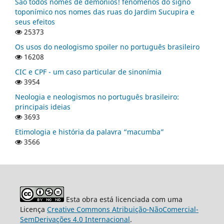
São todos nomes de demônios! fenômenos do signo
toponímico nos nomes das ruas do Jardim Sucupira e
seus efeitos
25373
Os usos do neologismo spoiler no português brasileiro
16208
CIC e CPF - um caso particular de sinonímia
3954
Neologia e neologismos no português brasileiro:
principais ideias
3693
Etimologia e história da palavra “macumba”
3566
Esta obra está licenciada com uma
Licença
Creative Commons Atribuição-NãoComercial-
SemDerivações 4.0 Internacional
.