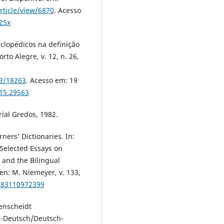
rticle/view/6870
. Acesso
25x
iclopédicos na definição
to Alegre, v. 12, n. 26,
63/18263
. Acesso em: 19
915.29563
rial Gredos, 1982.
ners’ Dictionaries. In:
 Selected Essays on
s and the Bilingual
en: M. Niemeyer, v. 133,
9783110972399
enscheidt
h-Deutsch/Deutsch-