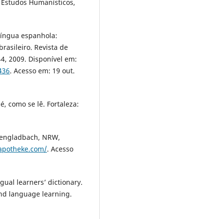
e Estudos Humanísticos,
 língua espanhola:
rasileiro. Revista de
144, 2009. Disponível em:
2436
. Acesso em: 19 out.
é, como se lê. Fortaleza:
engladbach, NRW,
apotheke.com/
. Acesso
ual learners’ dictionary.
 and language learning.