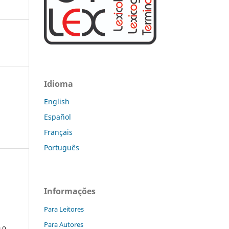
Idioma
English
Español
Français
Português
Informações
:
Para Leitores
s
Para Autores
a o