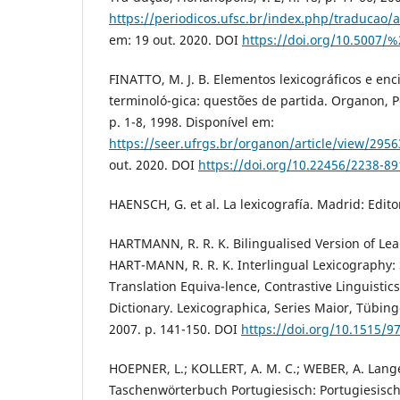
https://periodicos.ufsc.br/index.php/traducao/a
em: 19 out. 2020. DOI
https://doi.org/10.5007/%
FINATTO, M. J. B. Elementos lexicográficos e enc
terminoló-gica: questões de partida. Organon, Por
p. 1-8, 1998. Disponível em:
https://seer.ufrgs.br/organon/article/view/295
out. 2020. DOI
https://doi.org/10.22456/2238-8
HAENSCH, G. et al. La lexicografía. Madrid: Edito
HARTMANN, R. R. K. Bilingualised Version of Lear
HART-MANN, R. R. K. Interlingual Lexicography:
Translation Equiva-lence, Contrastive Linguistic
Dictionary. Lexicographica, Series Maior, Tübing
2007. p. 141-150. DOI
https://doi.org/10.1515/
HOEPNER, L.; KOLLERT, A. M. C.; WEBER, A. Lang
Taschenwörterbuch Portugiesisch: Portugiesisc