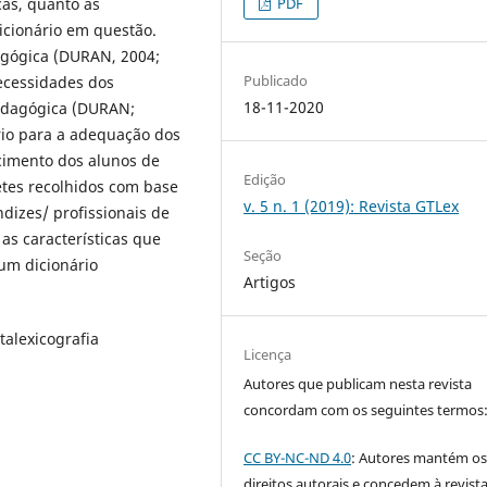
cas, quanto as
PDF
dicionário em questão.
agógica (DURAN, 2004;
Publicado
ecessidades dos
18-11-2020
Pedagógica (DURAN;
rio para a adequação dos
ecimento dos alunos de
Edição
etes recolhidos com base
v. 5 n. 1 (2019): Revista GTLex
ndizes/ profissionais de
as características que
Seção
um dicionário
Artigos
talexicografia
Licença
Autores que publicam nesta revista
concordam com os seguintes termos
CC BY-NC-ND 4.0
: Autores mantém o
direitos autorais e concedem à revist