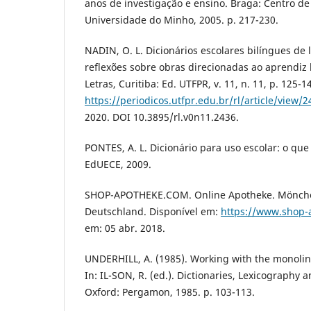
anos de investigação e ensino. Braga: Centro d
Universidade do Minho, 2005. p. 217-230.
NADIN, O. L. Dicionários escolares bilíngues de
reflexões sobre obras direcionadas ao aprendiz b
Letras, Curitiba: Ed. UTFPR, v. 11, n. 11, p. 125-
https://periodicos.utfpr.edu.br/rl/article/view/
2020. DOI 10.3895/rl.v0n11.2436.
PONTES, A. L. Dicionário para uso escolar: o que 
EdUECE, 2009.
SHOP-APOTHEKE.COM. Online Apotheke. Mönch
Deutschland. Disponível em:
https://www.shop-
em: 05 abr. 2018.
UNDERHILL, A. (1985). Working with the monoling
In: IL-SON, R. (ed.). Dictionaries, Lexicography
Oxford: Pergamon, 1985. p. 103-113.