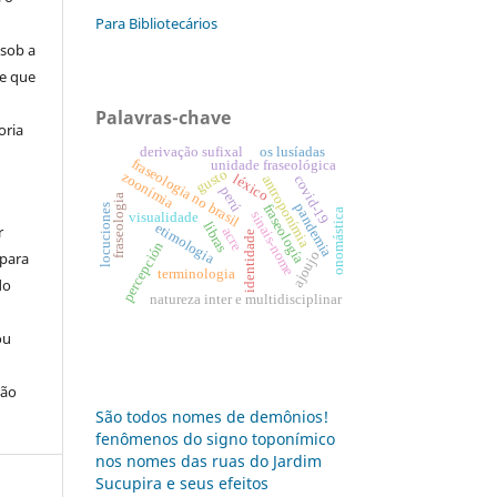
Para Bibliotecários
 sob a
se que
Palavras-chave
oria
derivação sufixal
os lusíadas
fraseologia no brasil
unidade fraseológica
gusto
zoonímia
léxico
antroponímia
covid-19
perú
fraseologia
pandemia
fraseología
locuciones
onomástica
sinais-nome
visualidade
libras
etimologia
r
acre
identidade
percepción
ajoujo
 para
terminologia
do
natureza inter e multidisciplinar
ou
ção
São todos nomes de demônios!
fenômenos do signo toponímico
nos nomes das ruas do Jardim
Sucupira e seus efeitos