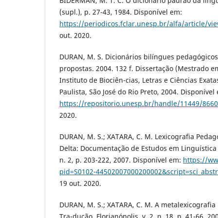
BIDERMAN, M. T. C. O dicionário padrão da língua
(supl.), p. 27-43, 1984. Disponível em:
https://periodicos.fclar.unesp.br/alfa/article/v
out. 2020.
DURAN, M. S. Dicionários bilíngues pedagógicos:
propostas. 2004. 132 f. Dissertação (Mestrado em
Instituto de Biociên-cias, Letras e Ciências Exat
Paulista, São José do Rio Preto, 2004. Disponível
https://repositorio.unesp.br/handle/11449/866
2020.
DURAN, M. S.; XATARA, C. M. Lexicografia Pedagó
Delta: Documentação de Estudos em Linguística T
n. 2, p. 203-222, 2007. Disponível em:
https://ww
pid=S0102-44502007000200002&script=sci_abstr
19 out. 2020.
DURAN, M. S.; XATARA, C. M. A metalexicografi
Tra-dução, Florianópolis, v. 2, n. 18, p. 41-66, 2