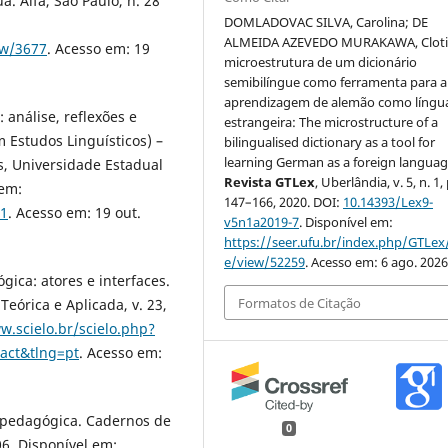
. Alfa, São Paulo, n. 28
DOMLADOVAC SILVA, Carolina; DE
ALMEIDA AZEVEDO MURAKAWA, Clotil
iew/3677
. Acesso em: 19
microestrutura de um dicionário
semibilíngue como ferramenta para a
aprendizagem de alemão como língu
 análise, reflexões e
estrangeira: The microstructure of a
 Estudos Linguísticos) –
bilingualised dictionary as a tool for
learning German as a foreign languag
as, Universidade Estadual
Revista GTLex
, Uberlândia, v. 5, n. 1, 
 em:
147–166, 2020. DOI:
10.14393/Lex9-
01
. Acesso em: 19 out.
v5n1a2019-7
. Disponível em:
https://seer.ufu.br/index.php/GTLex/
e/view/52259
. Acesso em: 6 ago. 2026
gica: atores e interfaces.
Formatos de Citação
eórica e Aplicada, v. 23,
w.scielo.br/scielo.php?
act&tlng=pt
. Acesso em:
a pedagógica. Cadernos de
0
006. Disponível em: