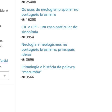
25408
Os usos do neologismo spoiler no
de. A
português brasileiro
16208
a
CIC e CPF - um caso particular de
sinonímia
3954
e.
Neologia e neologismos no
p.
português brasileiro: principais
ideias
3696
articl
.
Etimologia e história da palavra
“macumba”
3566