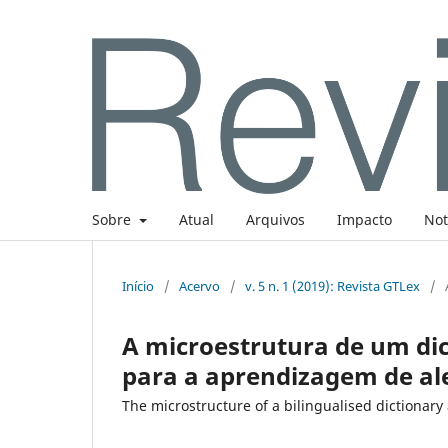
Sobre
Atual
Arquivos
Impacto
Not
Início
/
Acervo
/
v. 5 n. 1 (2019): Revista GTLex
/
A microestrutura de um di
para a aprendizagem de al
The microstructure of a bilingualised dictionary