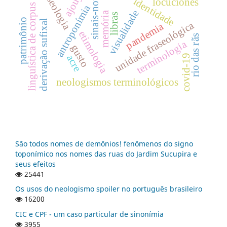
fraseologia
sinais-nome
ajoujo
identidade
locuciones
linguística de corpus
antroponímia
visualidade
memória
libras
patrimônio
derivação sufixal
unidade fraseológica
pandemia
etimologia
rio das rãs
terminologia
gusto
covid-19
acre
neologismos terminológicos
São todos nomes de demônios! fenômenos do signo
toponímico nos nomes das ruas do Jardim Sucupira e
seus efeitos
25441
Os usos do neologismo spoiler no português brasileiro
16200
CIC e CPF - um caso particular de sinonímia
3955