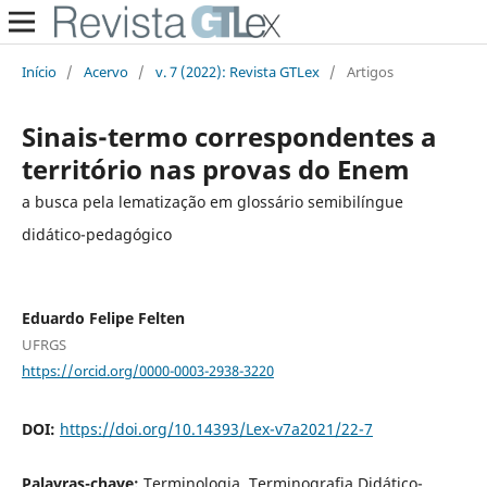
Início
/
Acervo
/
v. 7 (2022): Revista GTLex
/
Artigos
Sinais-termo correspondentes a
território nas provas do Enem
a busca pela lematização em glossário semibilíngue
didático-pedagógico
Eduardo Felipe Felten
UFRGS
https://orcid.org/0000-0003-2938-3220
DOI:
https://doi.org/10.14393/Lex-v7a2021/22-7
Palavras-chave:
Terminologia, Terminografia Didático-