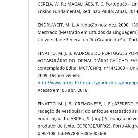
CEREJA, W. R.; MAGALHÃES, T. C. Português – Li
Ensino Fundamental, 8ed. São Paulo: Atual, 2014
ENDRUWEIT. M. L. A redação nota dez. 2000. 189
Mestrado (Mestrado em Estudos da Linguagem) – 
Universidade Federal do Rio Grande do Sul, Port
FINATTO, M. J. B. PADRÕES DO PORTUGUÊS POP
VOCABULÁRIO DO JORNAL DIÁRIO GAÚCHO. FASE 1
contemplado Edital MCT/CNPq, n°14/2009 – Uni
2009. Disponível em:
http://www.ufrgs.br/textecc/porlexbras/porpo
Acesso em: 05 abr. 2018.
FINATTO, M. J. B.; CREMONESE, L. E.; AZEREDO, S
redação de vestibular: do enfoque estatístico às
enunciação. In: ABREU, S. (org.) A redação no ves
produtor de texto. COPERSE/UFRGS. Porto Alegre
p.95-108. ISBN978-85-386-0026-8