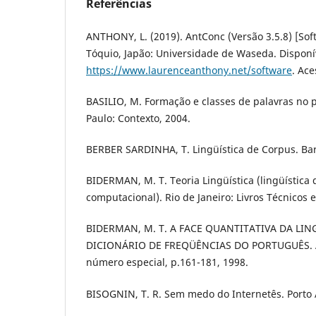
Referências
ANTHONY, L. (2019). AntConc (Versão 3.5.8) [So
Tóquio, Japão: Universidade de Waseda. Disponí
https://www.laurenceanthony.net/software
. Ace
BASILIO, M. Formação e classes de palavras no p
Paulo: Contexto, 2004.
BERBER SARDINHA, T. Lingüística de Corpus. Bar
BIDERMAN, M. T. Teoria Lingüística (lingüística 
computacional). Rio de Janeiro: Livros Técnicos e
BIDERMAN, M. T. A FACE QUANTITATIVA DA LI
DICIONÁRIO DE FREQÜÊNCIAS DO PORTUGUÊS. Alf
número especial, p.161-181, 1998.
BISOGNIN, T. R. Sem medo do Internetês. Porto 