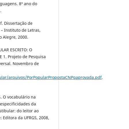
nguagens. 8º ano do
.
f. Dissertação de
Instituto de Letras,
o Alegre, 2000.
ULAR ESCRITO: O
. Projeto de Pesquisa
versal. Novembro de
pular/arquivos/PorPopularPropostaCNPqaprovada.pdf
.
. O vocabulário na
 especificidades da
tibular: do leitor ao
: Editora da UFRGS, 2008,