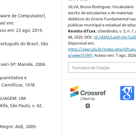
SILVA, Bruna Rodrigues. Vocabulário
escrito de estudantes e de materiais
ftware de Computador].
didáticos do Ensino Fundamental nas
vel em:
públicas municipal e estadual de edu
sso em: 23 ago. 2019.
Revista GTLex
, Uberlândia, v. 5, n. 1,
48, 2020. DOI:
10.14393/Lex9-v5n1a20
Disponível em:
ortuguês do Brasil. São
https://seer.ufu.br/index.php/GTLex/
e/view/51997
. Acesso em: 7 ago. 2026
ueri-SP: Manole, 2004.
Formatos de Citação
quantitativa e
 Científicos, 1978.
NGUAGEM: UM
a, São Paulo, v. 42,
0
Alegre: AGE, 2009.