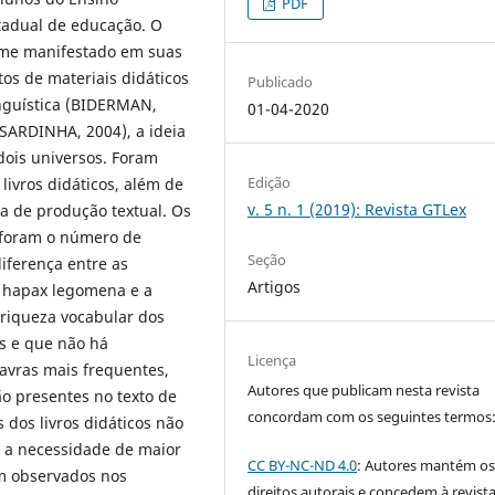
PDF
tadual de educação. O
rme manifestado em suas
tos de materiais didáticos
Publicado
linguística (BIDERMAN,
01-04-2020
 SARDINHA, 2004), a ideia
 dois universos. Foram
Edição
livros didáticos, além de
v. 5 n. 1 (2019): Revista GTLex
ta de produção textual. Os
, foram o número de
Seção
diferença entre as
Artigos
 o hapax legomena e a
 riqueza vocabular dos
as e que não há
Licença
lavras mais frequentes,
Autores que publicam nesta revista
o presentes no texto de
concordam com os seguintes termos
 dos livros didáticos não
a a necessidade de maior
CC BY-NC-ND 4.0
: Autores mantém o
m observados nos
direitos autorais e concedem à revist