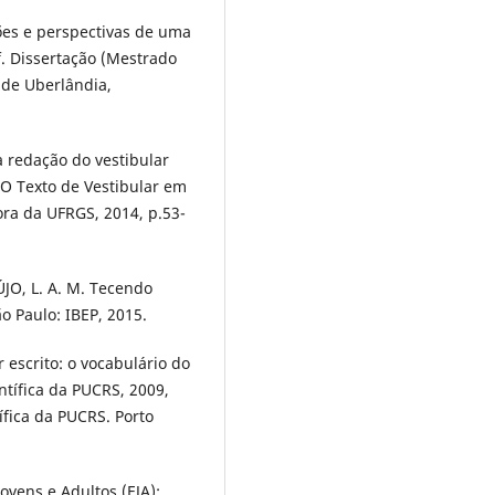
ões e perspectivas de uma
 f. Dissertação (Mestrado
 de Uberlândia,
a redação do vestibular
) O Texto de Vestibular em
ora da UFRGS, 2014, p.53-
AÚJO, L. A. M. Tecendo
o Paulo: IBEP, 2015.
r escrito: o vocabulário do
entífica da PUCRS, 2009,
ífica da PUCRS. Porto
ovens e Adultos (EJA):