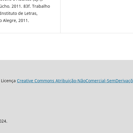
aúcho. 2011. 83f. Trabalho
nstituto de Letras,
o Alegre, 2011.
 Licença
Creative Commons Atribuição-NãoComercial-SemDerivaçõe
024.