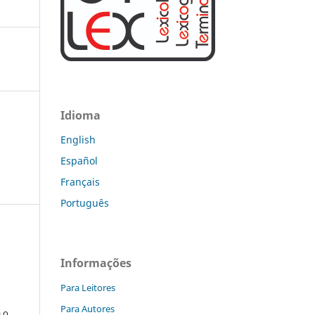
Idioma
English
Español
Français
Português
Informações
:
Para Leitores
s
Para Autores
a o