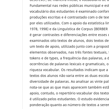
Fundamental nas redes públicas municipal e es
vocabulário dos estudantes é examinado confo
produções escritas e é contrastado com o de tex
por eles utilizados. Com o apoio da estatística 
1978, 1998) e da Linguística de Corpus (BERBER
é gerar contrastes e diferenciações entre esses
examinados oito textos de alunos, dois textos de 
um texto de apoio, utilizado junto com a propos
elementos observados, nas três fontes textuais
tokens e de types, a frequência das palavras, a 
ocorrências de palavras lexicais e gramaticais,
riqueza vocabular. Os resultados indicam que a
textos dos alunos não varia entre as duas escol
diversidade de palavras. Ao analisar as vinte pa
nota-se que as que mais aparecem também estã
apoio, contudo, o repertório vocabular dos textos
é utilizado pelos estudantes. O estudo evidenci
ponderação quanto ao número de textos a sere