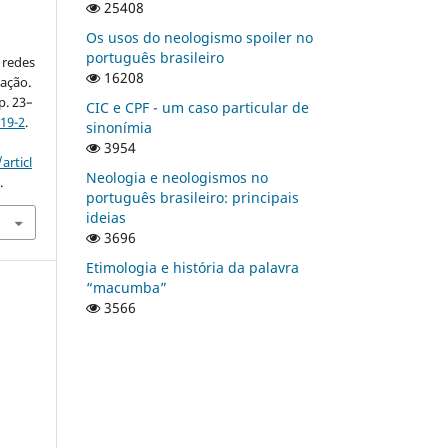
25408
Os usos do neologismo spoiler no
português brasileiro
 redes
16208
cação.
 p. 23–
CIC e CPF - um caso particular de
19-2
.
sinonímia
3954
articl
Neologia e neologismos no
.
português brasileiro: principais
ideias
3696
Etimologia e história da palavra
“macumba”
3566