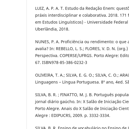
LUIZ, A. P. A. T. Estudo da Redação Enem: quest
práxis interdisciplinar e colaborativa. 2018. 171
em Estudos Linguísticos) - Universidade Federal
Uberlândia, 2018.
NUNES, P. A. Proficiência ou rendimento: o que 
avalia? In: REBELLO, L. S.; FLORES, V. D. N. (org.
Perspectiva. COPERSE/UFRGS. Porto Alegre: Edit
67. ISBN978-85-386-0232-3
OLIVEIRA, T. A.; SILVA, E. G. O.; SILVA, C. O.; AR
Linguagens – Língua Portuguesa. 8º ano, 4ed. Sã
SILVA, B. R. ; FINATTO, M. J. B. Português popula
jornal diário gaúcho. In: X Salão de Iniciação Ci
Porto Alegre. Anais do X Salão de Iniciação Cient
Alegre : EDIPUCRS, 2009. p. 3332-3334.
SILVA, B. R. Ensino de vocabulário no Ensino de J