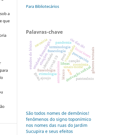
Para Bibliotecários
 sob a
se que
Palavras-chave
oria
rio das rãs
memória
unidade fraseológica
pandemia
estudos do léxico
visualidade
terminologia
locuciones
gêneros textuais
fraseología
percepción
identidade
eleições
perú
covid-19
canção
r
antroponímia
libras
zoonímia
derivação sufixal
sinais-nome
 para
acre
fraseologia
léxico
gusto
etimologia
do
ajoujo
patrimônio
ou
ção
São todos nomes de demônios!
fenômenos do signo toponímico
nos nomes das ruas do Jardim
Sucupira e seus efeitos