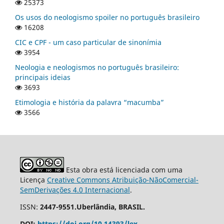
25373
Os usos do neologismo spoiler no português brasileiro
16208
CIC e CPF - um caso particular de sinonímia
3954
Neologia e neologismos no português brasileiro:
principais ideias
3693
Etimologia e história da palavra “macumba”
3566
Esta obra está licenciada com uma
Licença
Creative Commons Atribuição-NãoComercial-
SemDerivações 4.0 Internacional
.
ISSN:
2447-9551.Uberlândia, BRASIL.
DOI:
https://doi.org/10.14393/lex