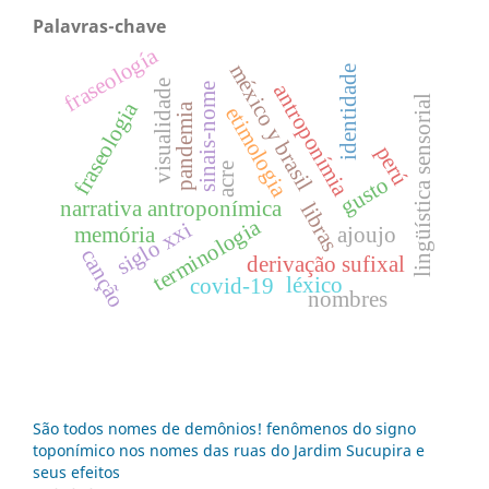
Palavras-chave
fraseología
méxico y brasil
identidade
visualidade
antroponímia
sinais-nome
lingüística sensorial
fraseologia
pandemia
etimologia
perú
acre
gusto
narrativa antroponímica
libras
terminologia
siglo xxi
memória
ajoujo
canção
derivação sufixal
léxico
covid-19
nombres
São todos nomes de demônios! fenômenos do signo
toponímico nos nomes das ruas do Jardim Sucupira e
seus efeitos