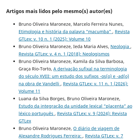
Artigos mais lidos pelo mesmo(s) autor(es)
Bruno Oliveira Maroneze, Marcelo Ferreira Nunes,
Etimologia e história da palavra “macumba”
,
Revista
GTLex: v. 10 n. 1 (2025): Volume 10
Bruno Oliveira Maroneze, Ieda Maria Alves,
Neologia
,
Revista GTLex: v. 4 n. 1 (2018): Neologismos
Bruno Oliveira Maroneze, Kamila da Silva Barbosa,
Graça Rio-Torto,
A derivação sufixal na terminologia
do século XVIII: um estudo dos sufixos -os(o) e -ad(o)
na obra de Vandelli
,
Revista GTLex: v. 11 n. 1 (2026):
Volume 11
Luana da Silva Borges, Bruno Oliveira Maroneze,
Estudo da integração da unidade lexical “placenta” ao
léxico português
,
Revista GTLex: v. 9 (2024): Revista
GTLex
Bruno Oliveira Maroneze,
O diário de viagem de
Alexandre Rodrigues Ferreira:
,
Revista GTLex: v. 7