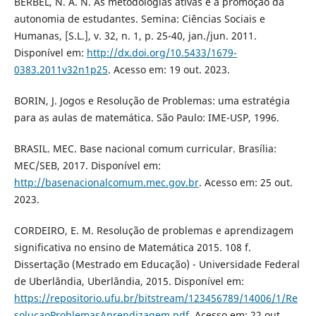
BERBEL, N. A. N. As metodologias ativas e a promoção da
autonomia de estudantes. Semina: Ciências Sociais e
Humanas, [S.L.], v. 32, n. 1, p. 25-40, jan./jun. 2011.
Disponível em:
http://dx.doi.org/10.5433/1679-
0383.2011v32n1p25
. Acesso em: 19 out. 2023.
BORIN, J. Jogos e Resolução de Problemas: uma estratégia
para as aulas de matemática. São Paulo: IME-USP, 1996.
BRASIL. MEC. Base nacional comum curricular. Brasília:
MEC/SEB, 2017. Disponível em:
http://basenacionalcomum.mec.gov.br
. Acesso em: 25 out.
2023.
CORDEIRO, E. M. Resolução de problemas e aprendizagem
significativa no ensino de Matemática 2015. 108 f.
Dissertação (Mestrado em Educação) - Universidade Federal
de Uberlândia, Uberlândia, 2015. Disponível em:
https://repositorio.ufu.br/bitstream/123456789/14006/1/Re
solucaoProblemasAprendizagem.pdf
. Acesso em: 22 out.