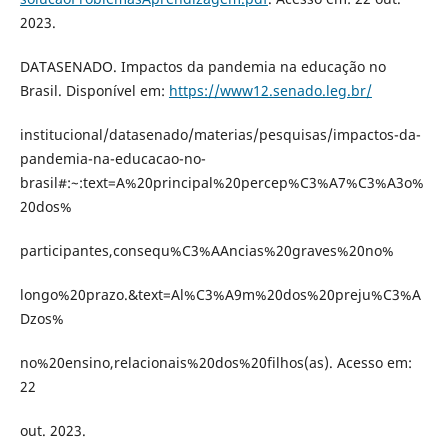
2023.
DATASENADO. Impactos da pandemia na educação no
Brasil. Disponível em:
https://www12.senado.leg.br/
institucional/datasenado/materias/pesquisas/impactos-da-
pandemia-na-educacao-no-
brasil#:~:text=A%20principal%20percep%C3%A7%C3%A3o%
20dos%
participantes,consequ%C3%AAncias%20graves%20no%
longo%20prazo.&text=Al%C3%A9m%20dos%20preju%C3%A
Dzos%
no%20ensino,relacionais%20dos%20filhos(as). Acesso em:
22
out. 2023.