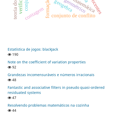
lugar geométrico
geogebra
contagem
conjunto de conflito
Estatística de jogos: blackJack
190
Note on the coefficient of variation properties
92
Grandezas incomensuráveis e números irracionais
48
Fantastic and associative filters in pseudo quasi-ordered
residuated systems
47
Resolvendo problemas matemáticos na cozinha
44