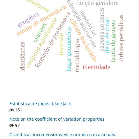
quatérnios
educação antirracista
função geradora
ensino de matemática
saberes docentes
modelo sir
geogebra
formação de professores
órbitas periódicas
conjunto equidistante
cálculo fracionário
delta de dirac
teoria de grupos
matrizes
lugar geométrico
inversão
metodologia
identidades
identidade
Estatística de jogos: blackJack
181
Note on the coefficient of variation properties
92
Grandezas incomensuráveis e números irracionais