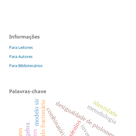
Informações
Para Leitores
Para Autores
Para Bibliotecários
Palavras-chave
modelo sir
identidade
cálculo fracionário
desigualdade de ptolomeu
metodologia
combinatória
quatérnios
geogebra
inversão