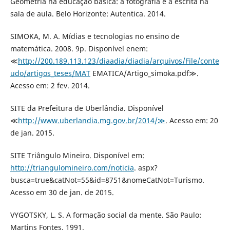
Geometria na educação básica: a fotografia e a escrita na
sala de aula. Belo Horizonte: Autentica. 2014.
SIMOKA, M. A. Mídias e tecnologias no ensino de
matemática. 2008. 9p. Disponível enem:
≪
http://200.189.113.123/diaadia/diadia/arquivos/File/conte
udo/artigos_teses/MAT
EMATICA/Artigo_simoka.pdf≫.
Acesso em: 2 fev. 2014.
SITE da Prefeitura de Uberlândia. Disponível
≪
http://www.uberlandia.mg.gov.br/2014/≫
. Acesso em: 20
de jan. 2015.
SITE Triângulo Mineiro. Disponível em:
http://triangulomineiro.com/noticia
. aspx?
busca=true&catNot=55&id=8751&nomeCatNot=Turismo.
Acesso em 30 de jan. de 2015.
VYGOTSKY, L. S. A formação social da mente. São Paulo:
Martins Fontes, 1991.