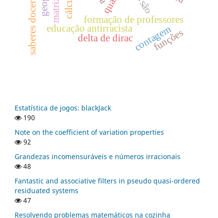
saberes docentes
matrizes
formação de professores
educação antirracista
contagem
funções
delta de dirac
Estatística de jogos: blackJack
190
Note on the coefficient of variation properties
92
Grandezas incomensuráveis e números irracionais
48
Fantastic and associative filters in pseudo quasi-ordered
residuated systems
47
Resolvendo problemas matemáticos na cozinha