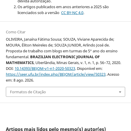
devida autorização.
Os artigos publicados em anos anteriores a 2025 são
licenciados sob a versão
CC BY-NC 4.0
.
Como Citar
OLIVEIRA, Janaína Fátima Sousa; SOUZA, Viviane Aparecida de;
MOURA, Éliton Meireles de; SOUZA JUNIOR, Arlindo José de.
Proposta de trabalho com blogs em turmas de 5° ano do ensino
fundamental.
BRAZILIAN ELECTRONIC JOURNAL OF
MATHEMATICS
, Uberlândia, Minas Gerais, v. 1, n. 1, p. 56–72, 2020.
DOI:
10.14393/BEJOM-v1-n1-2020-50323
. Disponível em:
https://seer.ufu.br/index.php/BEJOM/article/view/50323
. Acesso
em: 8 ago. 2026.
Formatos de Citação
Artigos mais lidos pelo mesmo(s) autor(es)