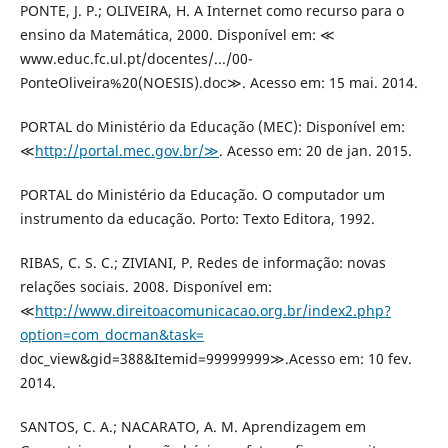
PONTE, J. P.; OLIVEIRA, H. A Internet como recurso para o
ensino da Matemática, 2000. Disponível em: ≪
www.educ.fc.ul.pt/docentes/.../00-
PonteOliveira%20(NOESIS).doc≫. Acesso em: 15 mai. 2014.
PORTAL do Ministério da Educação (MEC): Disponível em:
≪
http://portal.mec.gov.br/≫
. Acesso em: 20 de jan. 2015.
PORTAL do Ministério da Educação. O computador um
instrumento da educação. Porto: Texto Editora, 1992.
RIBAS, C. S. C.; ZIVIANI, P. Redes de informação: novas
relações sociais. 2008. Disponível em:
≪
http://www.direitoacomunicacao.org.br/index2.php?
option=com_docman&task=
doc_view&gid=388&Itemid=99999999≫.Acesso em: 10 fev.
2014.
SANTOS, C. A.; NACARATO, A. M. Aprendizagem em