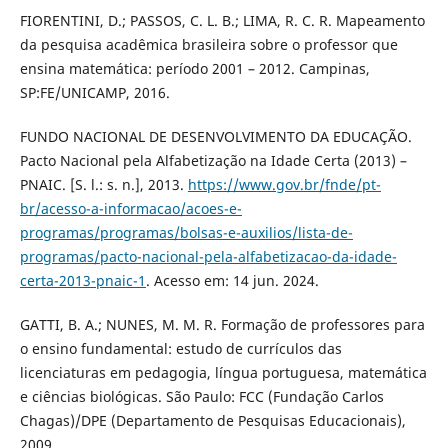
FIORENTINI, D.; PASSOS, C. L. B.; LIMA, R. C. R. Mapeamento
da pesquisa acadêmica brasileira sobre o professor que
ensina matemática: período 2001 – 2012. Campinas,
SP:FE/UNICAMP, 2016.
FUNDO NACIONAL DE DESENVOLVIMENTO DA EDUCAÇÃO.
Pacto Nacional pela Alfabetização na Idade Certa (2013) –
PNAIC. [S. l.: s. n.], 2013.
https://www.gov.br/fnde/pt-
br/acesso-a-informacao/acoes-e-
programas/programas/bolsas-e-auxilios/lista-de-
programas/pacto-nacional-pela-alfabetizacao-da-idade-
certa-2013-pnaic-1
. Acesso em: 14 jun. 2024.
GATTI, B. A.; NUNES, M. M. R. Formação de professores para
o ensino fundamental: estudo de currículos das
licenciaturas em pedagogia, língua portuguesa, matemática
e ciências biológicas. São Paulo: FCC (Fundação Carlos
Chagas)/DPE (Departamento de Pesquisas Educacionais),
2009.