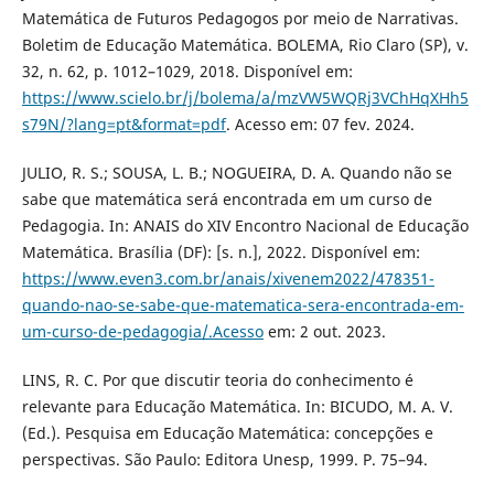
Matemática de Futuros Pedagogos por meio de Narrativas.
Boletim de Educação Matemática. BOLEMA, Rio Claro (SP), v.
32, n. 62, p. 1012–1029, 2018. Disponível em:
https://www.scielo.br/j/bolema/a/mzVW5WQRj3VChHqXHh5
s79N/?lang=pt&format=pdf
. Acesso em: 07 fev. 2024.
JULIO, R. S.; SOUSA, L. B.; NOGUEIRA, D. A. Quando não se
sabe que matemática será encontrada em um curso de
Pedagogia. In: ANAIS do XIV Encontro Nacional de Educação
Matemática. Brasília (DF): [s. n.], 2022. Disponível em:
https://www.even3.com.br/anais/xivenem2022/478351-
quando-nao-se-sabe-que-matematica-sera-encontrada-em-
um-curso-de-pedagogia/.Acesso
em: 2 out. 2023.
LINS, R. C. Por que discutir teoria do conhecimento é
relevante para Educação Matemática. In: BICUDO, M. A. V.
(Ed.). Pesquisa em Educação Matemática: concepções e
perspectivas. São Paulo: Editora Unesp, 1999. P. 75–94.