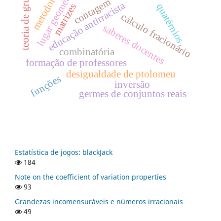
metodologia
lugar geométrico
teoria de grupos
contagem
educação antirracista
quatérnios
matrizes
cálculo fracionário
saberes docentes
combinatória
formação de professores
desigualdade de ptolomeu
funções
inversão
germes de conjuntos reais
Estatística de jogos: blackJack
184
Note on the coefficient of variation properties
93
Grandezas incomensuráveis e números irracionais
49