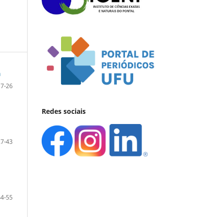
a
7-26
Redes sociais
27-43
44-55