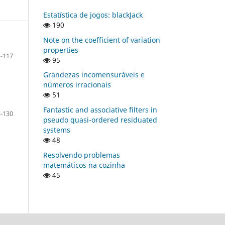
Estatística de jogos: blackJack
190
Note on the coefficient of variation
properties
-117
95
Grandezas incomensuráveis e
números irracionais
51
Fantastic and associative filters in
-130
pseudo quasi-ordered residuated
systems
48
Resolvendo problemas
matemáticos na cozinha
45