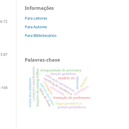
Informações
Para Leitores
56-72
Para Autores
Para Bibliotecários
73-87
Palavras-chave
conjunto equidistante
funções de mittag-leffler
desigualdade de ptolomeu
função geradora
educação antirracista
funções
modelo sir
inversão
verificação numérica
teoria dos números
contagem
saberes docentes
quatérnios
identidade
-104
delta de dirac
formação de professores
lugar geométrico
pontos periódicos