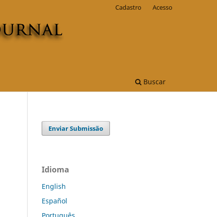
Cadastro
Acesso
Buscar
Enviar Submissão
Idioma
English
Español
Português