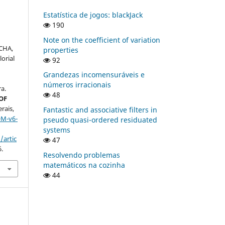
Estatística de jogos: blackJack
190
;
Note on the coefficient of variation
OCHA,
properties
orial
92
Grandezas incomensuráveis e
números irracionais
a.
48
OF
rais,
Fantastic and associative filters in
OM-v6-
pseudo quasi-ordered residuated
systems
/artic
47
6.
Resolvendo problemas
matemáticos na cozinha
44