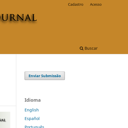
Cadastro
Acesso
Buscar
Enviar Submissão
Idioma
English
Español
Português