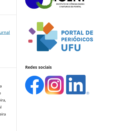
ournal
Redes sociais
a
e
ira,
l
eira