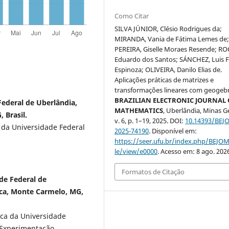
Como Citar
SILVA JÚNIOR, Clésio Rodrigues da;
MIRANDA, Vania de Fátima Lemes de
PEREIRA, Giselle Moraes Resende; R
Eduardo dos Santos; SÁNCHEZ, Luis Fl
Espinoza; OLIVEIRA, Danilo Elias de.
Aplicações práticas de matrizes e
transformações lineares com geogebr
BRAZILIAN ELECTRONIC JOURNAL 
Federal de Uberlândia,
MATHEMATICS
, Uberlândia, Minas Ge
 Brasil.
v. 6, p. 1–19, 2025. DOI:
10.14393/BEJ
da Universidade Federal
2025-74190
. Disponível em:
https://seer.ufu.br/index.php/BEJOM
le/view/e0000
. Acesso em: 8 ago. 202
Formatos de Citação
de Federal de
ica, Monte Carmelo, MG,
ica da Universidade
e Experimentacão