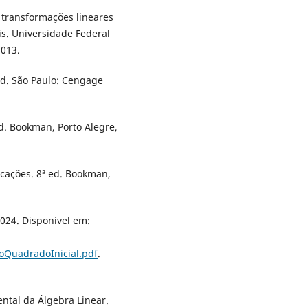
e transformações lineares
is. Universidade Federal
2013.
 ed. São Paulo: Cengage
ed. Bookman, Porto Alegre,
icações. 8ª ed. Bookman,
 2024. Disponível em:
oQuadradoInicial.pdf
.
ntal da Álgebra Linear.