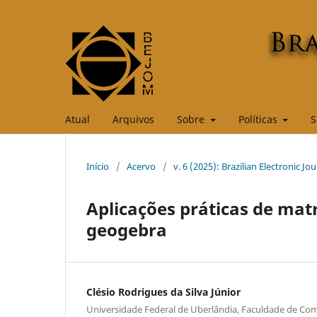
Atual
Arquivos
Sobre
Políticas
S
Início
/
Acervo
/
v. 6 (2025): Brazilian Electronic J
Aplicações práticas de mat
geogebra
Clésio Rodrigues da Silva Júnior
Universidade Federal de Uberlândia, Faculdade de C