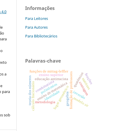
a
Informações
 4.0
Para Leitores
Para Autores
de
são
Para Bibliotecários
 para
do
Palavras-chave
exto
funções de mittag-leffler
formação de professores
os a
quatérnios
funções
ensino superior
teoria dos números
educação antirracista
matrizes
combinatória
contagem
ensino de matemática
cálculo fracionário
polinômios
de
lugar geométrico
o para
identidade
inversão
geogebra
modelo sir
metodologia
os sob