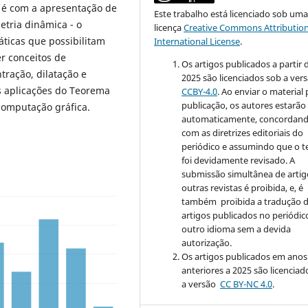
 é com a apresentação de
Este trabalho está licenciado sob um
tria dinâmica - o
licença
Creative Commons Attribution
ticas que possibilitam
International License
.
r conceitos de
Os artigos publicados a partir 
tração, dilatação e
2025 são licenciados sob a ver
s aplicações do Teorema
CCBY-4.0
. Ao enviar o material
publicação, os autores estarão
computação gráfica.
automaticamente, concordan
com as diretrizes editoriais do
periódico e assumindo que o t
foi devidamente revisado. A
submissão simultânea de artig
outras revistas é proibida, e, é
também proibida a tradução 
artigos publicados no periódic
outro idioma sem a devida
autorização.
Os artigos publicados em anos
anteriores a 2025 são licenciad
a versão
CC BY-NC 4.0
.