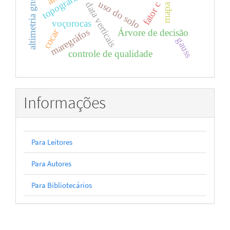
altimetria gnss-r
uso do solo
data verticais
fator c
voçorocas
maregráfos
cocar
Árvore de decisão
gauss
controle de qualidade
Informações
Para Leitores
Para Autores
Para Bibliotecários