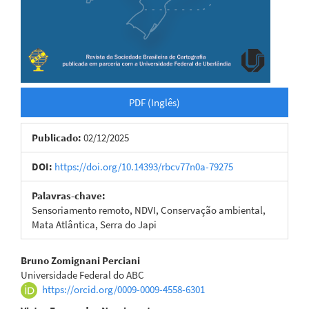
PDF (Inglês)
Publicado:
02/12/2025
DOI:
https://doi.org/10.14393/rbcv77n0a-79275
Palavras-chave:
Sensoriamento remoto, NDVI, Conservação ambiental,
Mata Atlântica, Serra do Japi
Conteúdo
Bruno Zomignani Perciani
Universidade Federal do ABC
do
https://orcid.org/0009-0009-4558-6301