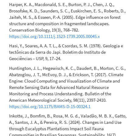
Harper, K. A., Macdonald, S. E., Burton, P. J., Chen, J. Q.,
Brosofske, K. D., Saunders, S. C., Euskirchen, E. S., Roberts, D.,
Jaiteh, M. S., & Esseen, P.-A. (2005). Edge influence on forest
structure and composition in fragmented landscapes.
Conservation Biology, 19(3), 768–782.
https://doi.org/10.1111/j.1523-1739.2005.00045.x
Hasi, Y., Soares, A. A. T. L., & Csordas, S. M. (1978). Geologia e
tectônicas da Serra do Japi. Boletim do Instituto de
Geociências – USP, 9, 17–24.
Huntington, J. L., Hegewisch, K. C., Daudert, B., Morton, C. G.,
Abatzoglou, J. T., McEvoy, D. J., & Erickson, T. (2017). Climate
Engine: Cloud Computing and Visualization of Climate and
Remote Sensing Data for Advanced Natural Resource
Monitoring and Process Understanding. Bulletin of the
American Meteorological Society, 98(11), 2397-2410.
https://doi.org/10.1175/BAMS-D-15-00324.1
Inkotte, J., Bomfim, B., Rosa, M. G. d., Valadão, M. B. X., Gatto,
A., Santos, J. A., & Pereira, R. S. (2024). Changes in Land Use
through Eucalyptus Plantations Impact Soil Fauna
Communities in Brazilian Savannas. Sustainability, 16(7),