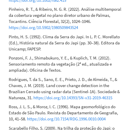
https://doi.org/10.1002/rse2.415
Pinheiro, R. T., & Ribeiro, N. G. R. (2022). Análise multitemporal
da cobertura vegetal no plano diretor urbano de Palmas,
Tocantins. Ciência Florestal, 32(2), 1024–1046.
https://doi.org/10.5902/1980509843524
Pinto, H. S. (1992). Clima da Serra do Japi. In L. P. C. Morellato
(Ed.), História natural da Serra do Japi (pp. 30–38). Editora da
Unicamp; FAPESP.
Ponzoni, F. J., Shimabukuro, Y. E., & Kuplich, T. M. (2012).
Sensoriamento remoto da vegetação (2ª ed., atualizada e
ampliada). Oficina de Textos.
Rodrigues, T. da S., Sano, E. E., Prieto, J. D., de Almeida, T., &
Chaves, J. M. (2019). Land cover change detection in the
Brazilian Cerrado using radar data (Sentinel-1A). Sociedade &
Natureza, 31.
https://doi.org/10.14393/SN-v31-2019-46315
Ross, J. L. S., & Moroz, I. C. (1996). Mapa geomorfológico do
Estado de São Paulo. Revista do Departamento de Geografia,
10, 41–58.
https://doi.org/10.7154/RDG.1996.0010.0004
Scarabello Filho, S. (2009). Na trilha da proteção do Japi: o