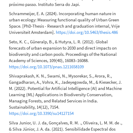
próximo passo. Instituto Serra do Japi.
Schrammeijer, E. A. (2024). Incorporating human nature in
urban ecology: Measuring functional quality of Urban Green
Space. [PhD-Thesis - Research and graduation internal, Vrije
Universiteit Amsterdam].
https://doi.org/10.5463/thesis.486
Seto, K. C., Güneralp, B., & Hutyra, L. R. (2012). Global
forecasts of urban expansion to 2030 and direct impacts on
biodiversity and carbon pools. Proceedings of the National
Academy of Sciences, 109(40), 16083–16088.
https://doi.org/10.1073/pnas.1211658109
Shivaprakash, K. N., Swami, N., Mysorekar, S., Arora, R.,
Gangadharan, A., Vohra, K., Jadeyegowda, M., & Kiesecker, J.
M. (2022). Potential for Artificial Intelligence (AI) and Machine
Learning (ML) Applications in Biodiversity Conservation,
Managing Forests, and Related Services in India.
Sustainability, 14(12), 7154.
https://doi.org/10.3390/su14127154
Silva Junior, U. J. da, Gonçalves, R. M. ., Oliveira, L. M. M. de .,
& Silva Júnior, J. A. da. (2021). Sensibilidade Espectral dos