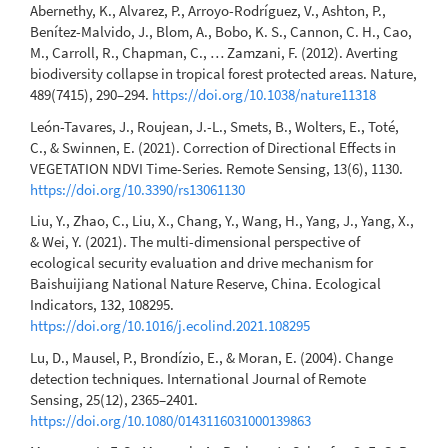
Abernethy, K., Alvarez, P., Arroyo-Rodríguez, V., Ashton, P.,
Benítez-Malvido, J., Blom, A., Bobo, K. S., Cannon, C. H., Cao,
M., Carroll, R., Chapman, C., … Zamzani, F. (2012). Averting
biodiversity collapse in tropical forest protected areas. Nature,
489(7415), 290–294.
https://doi.org/10.1038/nature11318
León-Tavares, J., Roujean, J.-L., Smets, B., Wolters, E., Toté,
C., & Swinnen, E. (2021). Correction of Directional Effects in
VEGETATION NDVI Time-Series. Remote Sensing, 13(6), 1130.
https://doi.org/10.3390/rs13061130
Liu, Y., Zhao, C., Liu, X., Chang, Y., Wang, H., Yang, J., Yang, X.,
& Wei, Y. (2021). The multi-dimensional perspective of
ecological security evaluation and drive mechanism for
Baishuijiang National Nature Reserve, China. Ecological
Indicators, 132, 108295.
https://doi.org/10.1016/j.ecolind.2021.108295
Lu, D., Mausel, P., Brondízio, E., & Moran, E. (2004). Change
detection techniques. International Journal of Remote
Sensing, 25(12), 2365–2401.
https://doi.org/10.1080/0143116031000139863