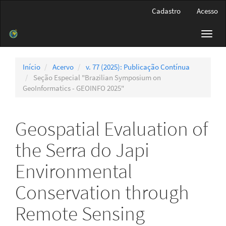
Navegação
Cadastro
Acesso
Principal
Conteúdo
Toggl
principal
navig
Barra
Lateral
Início
Acervo
v. 77 (2025): Publicação Contínua
Seção Especial "Brazilian Symposium on
GeoInformatics - GEOINFO 2025"
Geospatial Evaluation of
the Serra do Japi
Environmental
Conservation through
Remote Sensing