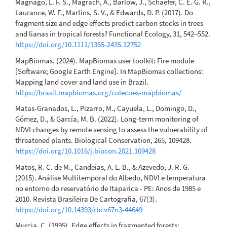
Magnago, L. F. S., Magrach, A., Barlow, J., Schaefer, C. E. G. R.,
Laurance, W. F., Martins, S. V., & Edwards, D. P. (2017). Do
fragment size and edge effects predict carbon stocks in trees
and lianas in tropical forests? Functional Ecology, 31, 542–552.
https://doi.org/10.1111/1365-2435.12752
MapBiomas. (2024). MapBiomas user toolkit: Fire module
[Software; Google Earth Engine]. In MapBiomas collections:
Mapping land cover and land use in Brazil.
https://brasil.mapbiomas.org/colecoes-mapbiomas/
Matas-Granados, L., Pizarro, M., Cayuela, L., Domingo, D.,
Gómez, D., & García, M. B. (2022). Long-term monitoring of
NDVI changes by remote sensing to assess the vulnerability of
threatened plants. Biological Conservation, 265, 109428.
https://doi.org/10.1016/j.biocon.2021.109428
Matos, R. C. de M., Candeias, A. L. B., & Azevedo, J. R. G.
(2015). Análise Multitemporal do Albedo, NDVI e temperatura
no entorno do reservatório de Itaparica - PE: Anos de 1985 e
2010. Revista Brasileira De Cartografia, 67(3).
https://doi.org/10.14393/rbcv67n3-44649
Murcia, C. (1995). Edge effects in fragmented forests: