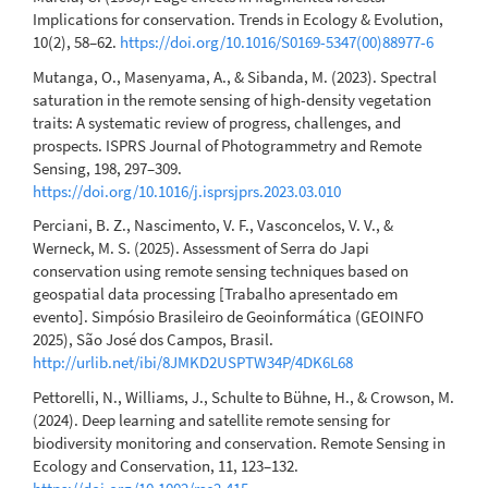
Implications for conservation. Trends in Ecology & Evolution,
10(2), 58–62.
https://doi.org/10.1016/S0169-5347(00)88977-6
Mutanga, O., Masenyama, A., & Sibanda, M. (2023). Spectral
saturation in the remote sensing of high-density vegetation
traits: A systematic review of progress, challenges, and
prospects. ISPRS Journal of Photogrammetry and Remote
Sensing, 198, 297–309.
https://doi.org/10.1016/j.isprsjprs.2023.03.010
Perciani, B. Z., Nascimento, V. F., Vasconcelos, V. V., &
Werneck, M. S. (2025). Assessment of Serra do Japi
conservation using remote sensing techniques based on
geospatial data processing [Trabalho apresentado em
evento]. Simpósio Brasileiro de Geoinformática (GEOINFO
2025), São José dos Campos, Brasil.
http://urlib.net/ibi/8JMKD2USPTW34P/4DK6L68
Pettorelli, N., Williams, J., Schulte to Bühne, H., & Crowson, M.
(2024). Deep learning and satellite remote sensing for
biodiversity monitoring and conservation. Remote Sensing in
Ecology and Conservation, 11, 123–132.