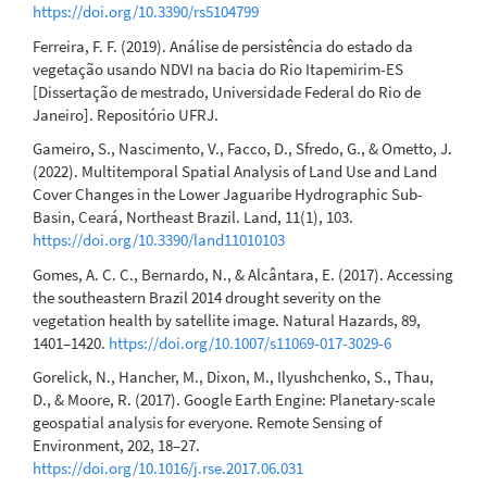
https://doi.org/10.3390/rs5104799
Ferreira, F. F. (2019). Análise de persistência do estado da
vegetação usando NDVI na bacia do Rio Itapemirim-ES
[Dissertação de mestrado, Universidade Federal do Rio de
Janeiro]. Repositório UFRJ.
Gameiro, S., Nascimento, V., Facco, D., Sfredo, G., & Ometto, J.
(2022). Multitemporal Spatial Analysis of Land Use and Land
Cover Changes in the Lower Jaguaribe Hydrographic Sub-
Basin, Ceará, Northeast Brazil. Land, 11(1), 103.
https://doi.org/10.3390/land11010103
Gomes, A. C. C., Bernardo, N., & Alcântara, E. (2017). Accessing
the southeastern Brazil 2014 drought severity on the
vegetation health by satellite image. Natural Hazards, 89,
1401–1420.
https://doi.org/10.1007/s11069-017-3029-6
Gorelick, N., Hancher, M., Dixon, M., Ilyushchenko, S., Thau,
D., & Moore, R. (2017). Google Earth Engine: Planetary-scale
geospatial analysis for everyone. Remote Sensing of
Environment, 202, 18–27.
https://doi.org/10.1016/j.rse.2017.06.031