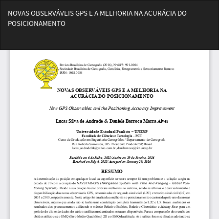
Voltar
NOVAS OBSERVÁVEIS GPS E A MELHORIA NA ACURÁCIA DO
aos
POSICIONAMENTO
Detalhes
do
Bai
Artigo
Ba
PD