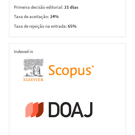
Taxas
Período: 1 jan 2025 - 31 dec 2025
Primeira decisão editorial:
21 dias
Taxa de aceitação:
24%
Taxa de rejeição na entrada:
65%
indexing
Indexed in