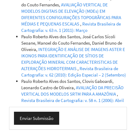
Moraes Seabra, Paulo Roberto Alves dos Santos, Manoel
do Couto Fernandes,
AVALIAÇÃO VERTICAL DE
MODELOS DIGITAIS DE ELEVAÇÃO (MDEs) EM
DIFERENTES CONFIGURAÇÕES TOPOGRÃFICAS PARA
MÉDIAS E PEQUENAS ESCALAS
,
Revista Brasileira de
Cartografia: v. 63 n. 1 (2011): Março
Paulo Roberto Alves dos Santos, José Carlos Sícoli
Seoane, Manoel do Couto Fernandes, Daniel Bruno de
Oliveira,
INTEGRAÇÃO E ANÁLISE DE IMAGENS ASTER E
IKONOS PARA IDENTIFICAÇÃO DE SÍTIOS DE
EXPLORAÇÃO MINERAL COM CARACTERISTICAS DE
ALTERAÇÕES HIDROTERMAIS
,
Revista Brasileira de
Cartografia: v. 62 (2010): Edição Especial – 2 (Setembro)
Paulo Roberto Alves dos Santos, Clovis Gaboardi,
Leonardo Castro de Oliveira,
AVALIAÇÃO DA PRECISÃO
VERTICAL DOS MODELOS SRTM PARA A AMAZÔNIA
,
Revista Brasileira de Cartografia: v. 58 n. 1 (2006): Abril
Enviar
Enviar Submissão
Submissão