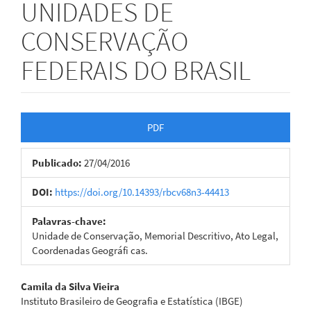
UNIDADES DE
CONSERVAÇÃO
FEDERAIS DO BRASIL
Barra
PDF
lateral
Publicado:
27/04/2016
de
artigos
DOI:
https://doi.org/10.14393/rbcv68n3-44413
Palavras-chave:
Unidade de Conservação, Memorial Descritivo, Ato Legal,
Coordenadas Geográfi cas.
Conteúdo
Camila da Silva Vieira
Instituto Brasileiro de Geografia e Estatística (IBGE)