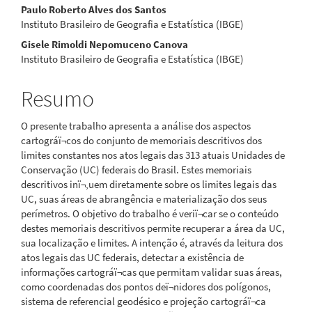
do
Paulo Roberto Alves dos Santos
artigo
Instituto Brasileiro de Geografia e Estatística (IBGE)
Gisele Rimoldi Nepomuceno Canova
principal
Instituto Brasileiro de Geografia e Estatística (IBGE)
Resumo
O presente trabalho apresenta a análise dos aspectos
cartográï¬cos do conjunto de memoriais descritivos dos
limites constantes nos atos legais das 313 atuais Unidades de
Conservação (UC) federais do Brasil. Estes memoriais
descritivos inï¬‚uem diretamente sobre os limites legais das
UC, suas áreas de abrangência e materialização dos seus
perímetros. O objetivo do trabalho é veriï¬car se o conteúdo
destes memoriais descritivos permite recuperar a área da UC,
sua localização e limites. A intenção é, através da leitura dos
atos legais das UC federais, detectar a existência de
informações cartográï¬cas que permitam validar suas áreas,
como coordenadas dos pontos deï¬nidores dos polígonos,
sistema de referencial geodésico e projeção cartográï¬ca