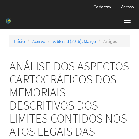
Navegação
Cadastro
Acesso
Principal
Conteúdo
Toggl
principal
navig
Barra
Lateral
Início
Acervo
v. 68 n. 3 (2016): Março
Artigos
ANÁLISE DOS ASPECTOS
CARTOGRÁFICOS DOS
MEMORIAIS
DESCRITIVOS DOS
LIMITES CONTIDOS NOS
ATOS LEGAIS DAS