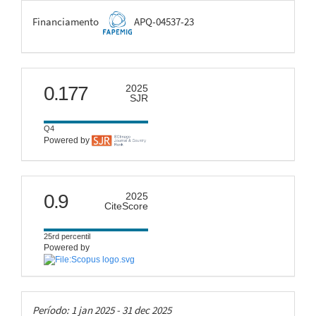
FAPEMIG
Financiamento
APQ-04537-23
scimago
0.177
2025
SJR
Q4
Powered by
citescore
0.9
2025
CiteScore
25rd percentil
Powered by