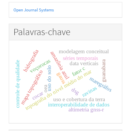
Desenvolvido
Open Journal Systems
por
Palavras-chave
hidrografia
modelagem conceitual
amazônia azul
séries temporais
voçorocas
guanabara
controle de qualidade
data verticais
fator c
uso do solo
topografia do nível médio do mar
mapa topográfico
gauss
maregráfos
oea
ravinas
dsg
cocar
uso e cobertura da terra
interoperabilidade de dados
altimetria gnss-r