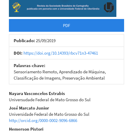
PDF
Publicado:
25/09/2019
DOI:
https://doi.org/10.14393/rbcv71n3-47461
Palavras-chave:
Sensoriamento Remoto, Aprendizado de Máquina,
Classificação de Imagens, Preservação Ambiental
Conteúdo
Nayara Vasconcelos Estrabis
Universudade Federal de Mato Grosso do Sul
do
José Marcato Junior
artigo
Universidade Federal de Mato Grosso do Sul
http://orcid.org/0000-0002-9096-6866
principal
Hemerson Pistori