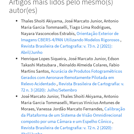
Artigos mais lidos pelo mesmo(s)
autor(es)
Thales Shoiti Akiyama, José Marcato Junior, Antonio
Maria Garcia Tommaselli, Tiago Lima Rodrigues,
Nayara Vasconcelos Estrabis,
Orientação Exterior de
Imagens CBERS-4/PAN Utilizando Modelos Rigorosos
,
Revista Brasileira de Cartografia: v. 73 n. 2 (2021):
Abril/Junho
Henrique Lopes Siqueira, José Marcato Junior, Edson
Takashi Matsubara , Reinaldo Almeida Colares, Fabio
Martins Santos,
Acurácia de Produtos Fotogramétricos
Gerados com Aeronave Remotamente Pilotada em
Relevo Acidentado
,
Revista Brasileira de Cartografia: v.
72 n. 3 (2020): Julho/Setembro
José Marcato Junior, Thales Shoiti Akiyama, Antonio
Maria Garcia Tommaselli, Marcus Vinícius Antunes de
Moraes, Vanessa Jordão Marcato Fernandes,
Calibração
da Plataforma de um Sistema de Visão Omnidirecional
composto por uma Câmara e um Espelho Cônico
,
Revista Brasileira de Cartografia: v. 72 n. 2 (2020):
Abril/Junho