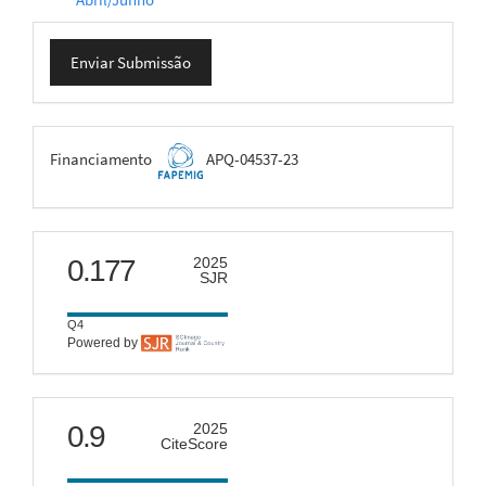
Enviar
Enviar Submissão
Submissão
FAPEMIG
Financiamento
APQ-04537-23
scimago
0.177
2025
SJR
Q4
Powered by
citescore
0.9
2025
CiteScore