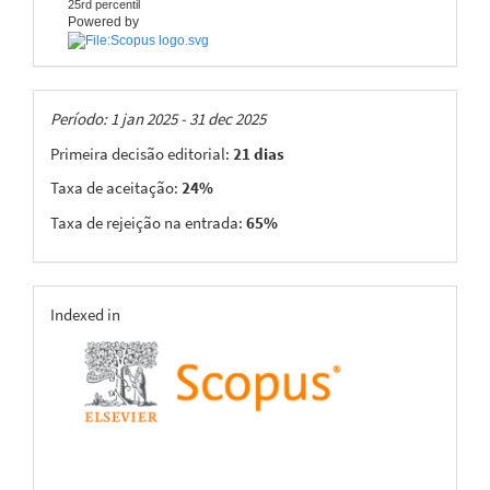
25rd percentil
Powered by
Taxas
Período: 1 jan 2025 - 31 dec 2025
Primeira decisão editorial:
21 dias
Taxa de aceitação:
24%
Taxa de rejeição na entrada:
65%
indexing
Indexed in