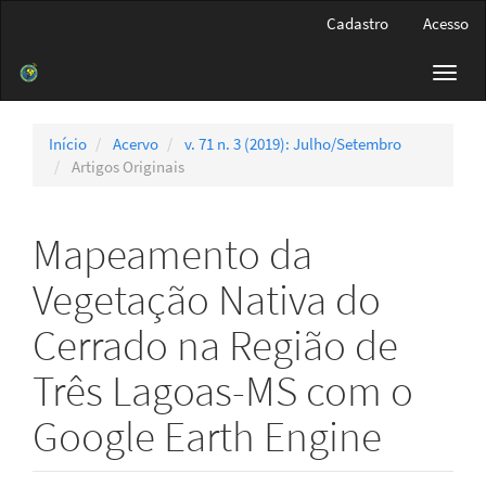
Navegação
Cadastro
Acesso
Principal
Conteúdo
Toggl
principal
navig
Barra
Lateral
Início
Acervo
v. 71 n. 3 (2019): Julho/Setembro
Artigos Originais
Mapeamento da
Vegetação Nativa do
Cerrado na Região de
Três Lagoas-MS com o
Google Earth Engine