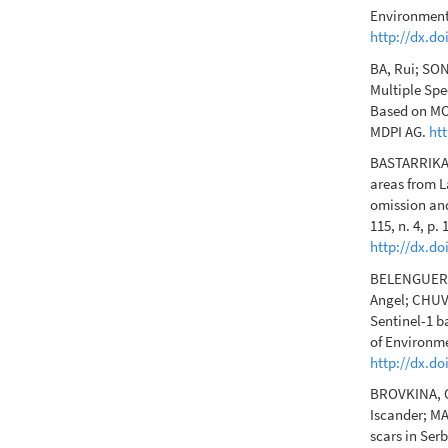
Environment, 
http://dx.do
BA, Rui; SON
Multiple Spe
Based on MODI
MDPI AG.
ht
BASTARRIKA,
areas from 
omission and
115, n. 4, p.
http://dx.do
BELENGUER-
Angel; CHUV
Sentinel-1 b
of Environmen
http://dx.do
BROVKINA, O
Iscander; MA
scars in Ser