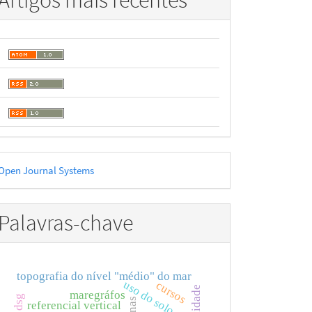
Artigos mais recentes
esenvolvido
Open Journal Systems
or
Palavras-chave
topografia do nível "médio" do mar
uso do solo
cursos
maregráfos
dsg
referencial vertical