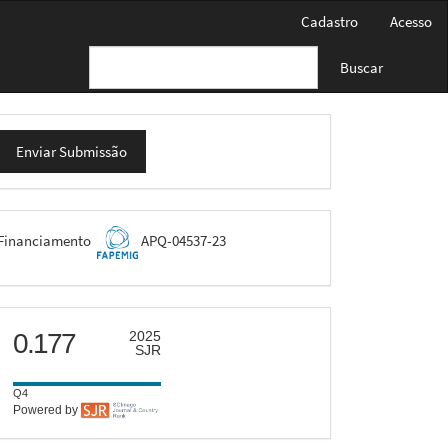
Cadastro
Acesso
Buscar
nviar
Enviar Submissão
ubmissão
FAPEMIG
Financiamento
APQ-04537-23
scimago
0.177
2025
SJR
Q4
Powered by