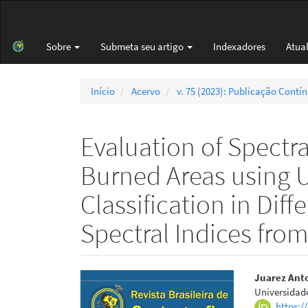
Navegação
Principal
Conteúdo
Sobre
Submeta seu artigo
Indexadores
Atua
principal
Barra
Lateral
Início
Acervo
v. 75 (2023): Publicação Contí
Evaluation of Spectra
Burned Areas using 
Classification in Dif
Spectral Indices fro
Barra
Cont
Juarez Anto
Universidad
lateral
do
https:/