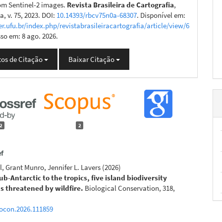
rom Sentinel-2 images.
Revista Brasileira de Cartografia
,
, v. 75, 2023. DOI:
10.14393/rbcv75n0a-68307
. Disponível em:
er.ufu.br/index.php/revistabrasileiracartografia/article/view/6
sso em: 8 ago. 2026.
os de Citação
Baixar Citação
2
2
l, Grant Munro, Jennifer L. Lavers
(2026)
b-Antarctic to the tropics, five island biodiversity
s threatened by wildfire.
Biological Conservation, 318,
iocon.2026.111859