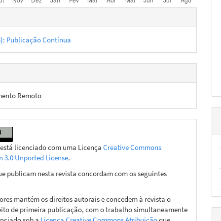
hes
23): Publicação Contínua
mento Remoto
 está licenciado com uma Licença
Creative Commons
on 3.0 Unported License
.
ue publicam nesta revista concordam com os seguintes
ores mantém os direitos autorais e concedem à revista o
eito de primeira publicação, com o trabalho simultaneamente
enciado sob a
Licença Creative Commons Atribuição
que