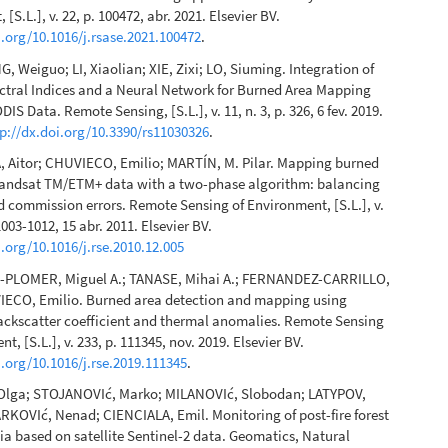
[S.L.], v. 22, p. 100472, abr. 2021. Elsevier BV.
i.org/10.1016/j.rsase.2021.100472
.
G, Weiguo; LI, Xiaolian; XIE, Zixi; LO, Siuming. Integration of
ctral Indices and a Neural Network for Burned Area Mapping
S Data. Remote Sensing, [S.L.], v. 11, n. 3, p. 326, 6 fev. 2019.
tp://dx.doi.org/10.3390/rs11030326
.
 Aitor; CHUVIECO, Emilio; MARTÍN, M. Pilar. Mapping burned
Landsat TM/ETM+ data with a two-phase algorithm: balancing
 commission errors. Remote Sensing of Environment, [S.L.], v.
 1003-1012, 15 abr. 2011. Elsevier BV.
i.org/10.1016/j.rse.2010.12.005
PLOMER, Miguel A.; TANASE, Mihai A.; FERNANDEZ-CARRILLO,
IECO, Emilio. Burned area detection and mapping using
ackscatter coefficient and thermal anomalies. Remote Sensing
t, [S.L.], v. 233, p. 111345, nov. 2019. Elsevier BV.
i.org/10.1016/j.rse.2019.111345
.
lga; STOJANOVIć, Marko; MILANOVIć, Slobodan; LATYPOV,
RKOVIć, Nenad; CIENCIALA, Emil. Monitoring of post-fire forest
bia based on satellite Sentinel-2 data. Geomatics, Natural