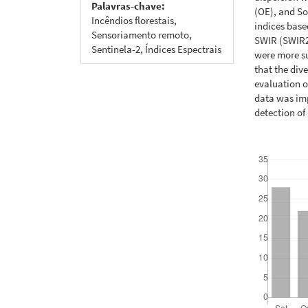
Palavras-chave:
(OE), and So
Incêndios florestais,
indices base
Sensoriamento remoto,
SWIR (SWIR2
Sentinela-2, Índices Espectrais
were more su
that the dive
evaluation o
data was imp
detection of
Downloads