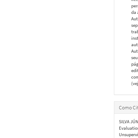
per
da 
Aut
sep
tra
ins
aut
Aut
seu
pág
edi
com
(ve
Como Cit
SILVA JÚN
Evaluatio
Unsupervi