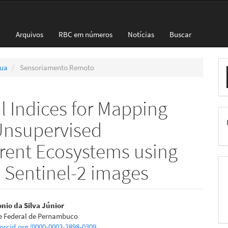
l
Arquivos
RBC em números
Notícias
Buscar
E
nua
Sensoriamento Remoto
S
l Indices for Mapping
Unsupervised
ferent Ecosystems using
m Sentinel-2 images
eúdo
nio da Silva Júnior
e Federal de Pernambuco
/orcid.org/0000-0002-2898-0309