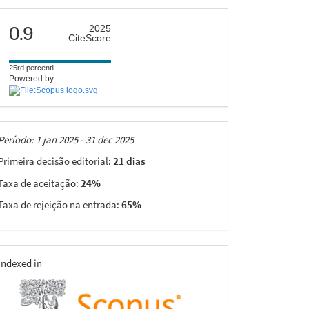
citescore
0.9
2025
CiteScore
25rd percentil
Powered by
Taxas
Período: 1 jan 2025 - 31 dec 2025
Primeira decisão editorial:
21 dias
Taxa de aceitação:
24%
Taxa de rejeição na entrada:
65%
indexing
Indexed in