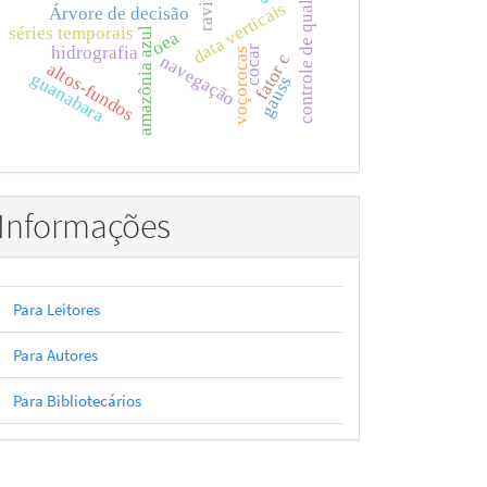
controle de qualidade
ravinas
data verticais
Árvore de decisão
séries temporais
amazônia azul
oea
hidrografia
cocar
voçorocas
fator c
navegação
altos-fundos
guanabara
gauss
Informações
Para Leitores
Para Autores
Para Bibliotecários