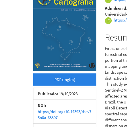
de
artigo
Admilson d
Universidad
artigos
princi
https:/
Resu
Fire is one 
terrestrial 
portion of t
mapping and
landscape ca
distinction b
PDF (Inglês)
This study e
Sentinel-2 M
Publicado:
19/10/2023
affected area
Brazil, the 
DOI:
Xiaoli Detec
https://doi.org/10.14393/rbcv7
spectral sep
5n0a-68307
different sp
dispersion w