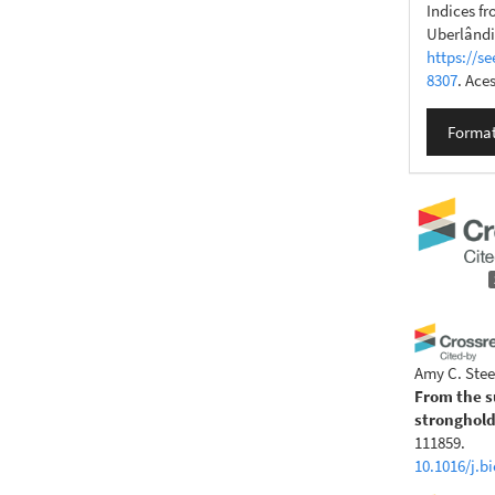
Indices f
Uberlândia
https://se
8307
. Ace
Format
Amy C. Stee
From the su
stronghold
111859.
10.1016/j.b