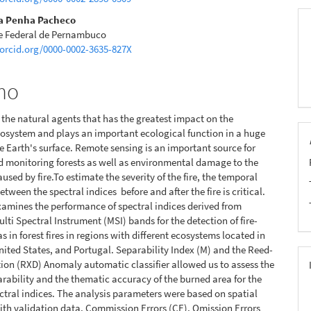
a Penha Pacheco
e Federal de Pernambuco
pal
/orcid.org/0000-0002-3635-827X
mo
of the natural agents that has the greatest impact on the
ecosystem and plays an important ecological function in a huge
he Earth's surface. Remote sensing is an important source for
 monitoring forests as well as environmental damage to the
used by fire.To estimate the severity of the fire, the temporal
etween the spectral indices before and after the fire is critical.
xamines the performance of spectral indices derived from
ulti Spectral Instrument (MSI) bands for the detection of fire-
s in forest fires in regions with different ecosystems located in
United States, and Portugal. Separability Index (M) and the Reed-
tion (RXD) Anomaly automatic classifier allowed us to assess the
arability and the thematic accuracy of the burned area for the
ectral indices. The analysis parameters were based on spatial
ith validation data, Commission Errors (CE), Omission Errors