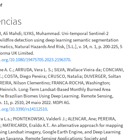
s Siqueira, Cássio Marques Moquedace, Lucas Vieira Silva,
ências
es de Oliveira, Gabriela de Barros Cruz, Márcio Rocha
 Carlos Ernesto Gonçalves Reynaud Schaefer, Elpídio Inácio
 Ali Mahdi; ILYAS, Muhammad. Uni-temporal Sentinel-2
Filho
(2025)
wildfire detection using deep learning semantic segmentation
esolution sensors better discriminate burnt areas? A case
tics, Natural Hazards And Risk, [S.L.], v. 14, n. 1, p. 200-225, 5
 MODIS, Landsat-8 and Sentinel-2 spectral indices for the
nforma UK Limited.
020 wildfire detection.
International Journal of Remote
i.org/10.1080/19475705.2023.2196370
.
10), 3968.
431161.2025.2496000
 A. C.; ARRUDA, Vera L. S.; SILVA, Wallace Vieira da; CONCIANI,
.; COSTA, Diego Pereira; CRUSCO, Natalia; DUVERGER, Soltan
REIRA, Nilson Clementino; FRANCA-ROCHA, Washington;
einrich. Long-Term Landsat-Based Monthly Burned Area
the Brazilian Biomes Using Deep Learning. Remote Sensing,
, n. 11, p. 2510, 24 maio 2022. MDPI AG.
i.org/10.3390/rs14112510
.
a L.s.; PIONTEKOWSKI, Valderli J.; ALENCAR, Ane; PEREIRA,
; MATRICARDI, Eraldo A.T.. An alternative approach for mapping
sing Landsat imagery, Google Earth Engine, and Deep Learning
lian Savanna. Remote Sensing Applications: Society and