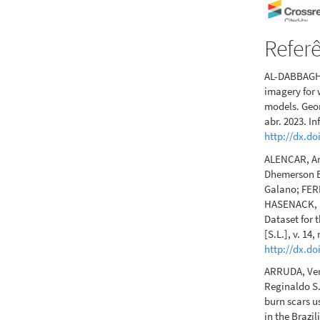
Rafael Gome
Refer
Miguel Soar
Francelino,
AL-DABBAGH,
Fernandes-
imagery for 
Do finer-r
models. Geoma
study with
abr. 2023. I
Pantanal 2
http://dx.do
Sensing, 46(
10.1080/01
ALENCAR, Ane
Dhemerson E
Galano; FER
HASENACK, H
Dataset for 
[S.L.], v. 14
http://dx.do
ARRUDA, Ver
Reginaldo S.
burn scars u
in the Brazi