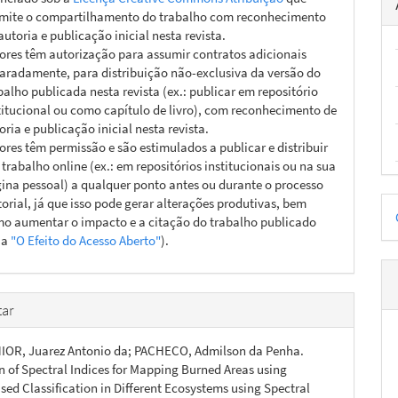
mite o compartilhamento do trabalho com reconhecimento
autoria e publicação inicial nesta revista.
ores têm autorização para assumir contratos adicionais
aradamente, para distribuição não-exclusiva da versão do
balho publicada nesta revista (ex.: publicar em repositório
titucional ou como capítulo de livro), com reconhecimento de
oria e publicação inicial nesta revista.
ores têm permissão e são estimulados a publicar e distribuir
 trabalho online (ex.: em repositórios institucionais ou na sua
ina pessoal) a qualquer ponto antes ou durante o processo
D
torial, já que isso pode gerar alterações produtivas, bem
o aumentar o impacto e a citação do trabalho publicado
p
ja
"O Efeito do Acesso Aberto"
).
ar
IOR, Juarez Antonio da; PACHECO, Admilson da Penha.
n of Spectral Indices for Mapping Burned Areas using
sed Classification in Different Ecosystems using Spectral