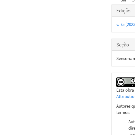
Detal
Edição
do
v. 75 (20
artigo
Seção
Sensoria
Esta obra
Attributi
Autores q
termos:
Aut
dir
lic