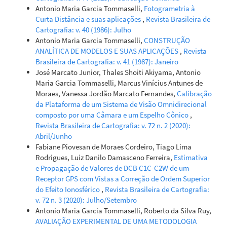
Antonio Maria Garcia Tommaselli,
Fotogrametria à
Curta Distância e suas aplicações
,
Revista Brasileira de
Cartografia: v. 40 (1986): Julho
Antonio Maria Garcia Tommaselli,
CONSTRUÇÃO
ANALÍTICA DE MODELOS E SUAS APLICAÇÕES
,
Revista
Brasileira de Cartografia: v. 41 (1987): Janeiro
José Marcato Junior, Thales Shoiti Akiyama, Antonio
Maria Garcia Tommaselli, Marcus Vinícius Antunes de
Moraes, Vanessa Jordão Marcato Fernandes,
Calibração
da Plataforma de um Sistema de Visão Omnidirecional
composto por uma Câmara e um Espelho Cônico
,
Revista Brasileira de Cartografia: v. 72 n. 2 (2020):
Abril/Junho
Fabiane Piovesan de Moraes Cordeiro, Tiago Lima
Rodrigues, Luiz Danilo Damasceno Ferreira,
Estimativa
e Propagação de Valores de DCB C1C-C2W de um
Receptor GPS com Vistas a Correção de Ordem Superior
do Efeito Ionosférico
,
Revista Brasileira de Cartografia:
v. 72 n. 3 (2020): Julho/Setembro
Antonio Maria Garcia Tommaselli, Roberto da Silva Ruy,
AVALIAÇÃO EXPERIMENTAL DE UMA METODOLOGIA