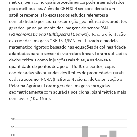
metros, bem como quais procedimentos podem ser adotados
para melhorá-las. Além do CBERS-4 ser considerado um
satélite recente, são escassos os estudos referentes à
confiabilidade posicional e correção geométrica dos produtos
gerados, principalmente das imagens do sensor PAN
(
Panchromatic and Multispectral Camera
). Para a orientação
exterior das imagens CBERS-4/PAN foi utilizado o modelo
matemático rigoroso baseado nas equações de colinearidade
adaptadas para o sensor de varredura linear. Foram utilizados
dados orbitais como injunções relativas, e variou-se a
quantidade de pontos de apoio - 15, 10 e 5 pontos, cujas
coordenadas são oriundas dos limites de propriedades rurais
cadastrados no INCRA (Instituto Nacional de Colonização e
Reforma Agrária). Foram geradas imagens corrigidas
geometricamente com acurácia posicional planimétrica mais
confiáveis (10 a 15 m).
Downloads