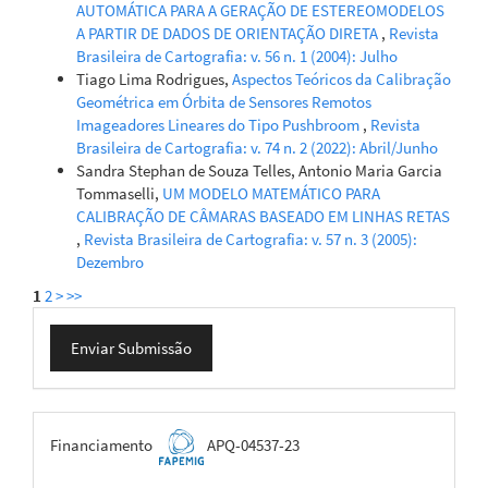
AUTOMÁTICA PARA A GERAÇÃO DE ESTEREOMODELOS
A PARTIR DE DADOS DE ORIENTAÇÃO DIRETA
,
Revista
Brasileira de Cartografia: v. 56 n. 1 (2004): Julho
Tiago Lima Rodrigues,
Aspectos Teóricos da Calibração
Geométrica em Órbita de Sensores Remotos
Imageadores Lineares do Tipo Pushbroom
,
Revista
Brasileira de Cartografia: v. 74 n. 2 (2022): Abril/Junho
Sandra Stephan de Souza Telles, Antonio Maria Garcia
Tommaselli,
UM MODELO MATEMÁTICO PARA
CALIBRAÇÃO DE CÂMARAS BASEADO EM LINHAS RETAS
,
Revista Brasileira de Cartografia: v. 57 n. 3 (2005):
Dezembro
1
2
>
>>
Enviar
Enviar Submissão
Submissão
FAPEMIG
Financiamento
APQ-04537-23