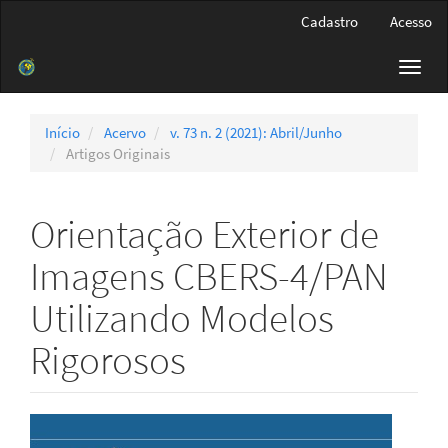
Navegação
Cadastro
Acesso
Principal
Conteúdo
Toggl
principal
navig
Barra
Lateral
Início
Acervo
v. 73 n. 2 (2021): Abril/Junho
Artigos Originais
Orientação Exterior de
Imagens CBERS-4/PAN
Utilizando Modelos
Rigorosos
Barra