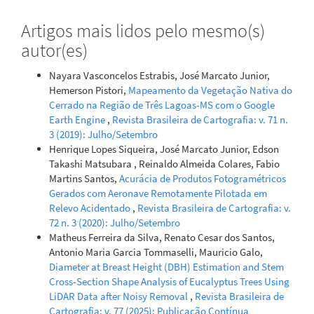
Artigos mais lidos pelo mesmo(s)
autor(es)
Nayara Vasconcelos Estrabis, José Marcato Junior,
Hemerson Pistori,
Mapeamento da Vegetação Nativa do
Cerrado na Região de Três Lagoas-MS com o Google
Earth Engine
,
Revista Brasileira de Cartografia: v. 71 n.
3 (2019): Julho/Setembro
Henrique Lopes Siqueira, José Marcato Junior, Edson
Takashi Matsubara , Reinaldo Almeida Colares, Fabio
Martins Santos,
Acurácia de Produtos Fotogramétricos
Gerados com Aeronave Remotamente Pilotada em
Relevo Acidentado
,
Revista Brasileira de Cartografia: v.
72 n. 3 (2020): Julho/Setembro
Matheus Ferreira da Silva, Renato Cesar dos Santos,
Antonio Maria Garcia Tommaselli, Mauricio Galo,
Diameter at Breast Height (DBH) Estimation and Stem
Cross-Section Shape Analysis of Eucalyptus Trees Using
LiDAR Data after Noisy Removal
,
Revista Brasileira de
Cartografia: v. 77 (2025): Publicação Contínua