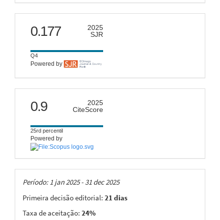
scimago
0.177
2025
SJR
Q4
Powered by
citescore
0.9
2025
CiteScore
25rd percentil
Powered by
Taxas
Período: 1 jan 2025 - 31 dec 2025
Primeira decisão editorial:
21 dias
Taxa de aceitação:
24%