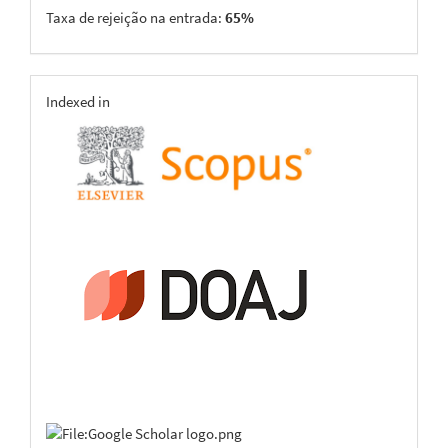
Taxa de rejeição na entrada:
65%
indexing
Indexed in