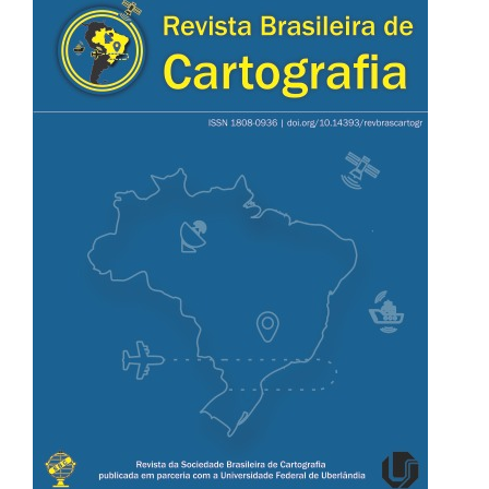
lateral
de
artigos