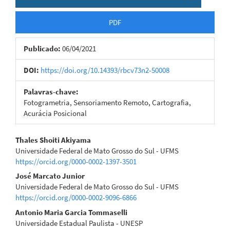
PDF
Publicado:
06/04/2021
DOI:
https://doi.org/10.14393/rbcv73n2-50008
Palavras-chave:
Fotogrametria, Sensoriamento Remoto, Cartografia,
Acurácia Posicional
Conteúdo
Thales Shoiti Akiyama
Universidade Federal de Mato Grosso do Sul - UFMS
do
https://orcid.org/0000-0002-1397-3501
artigo
José Marcato Junior
Universidade Federal de Mato Grosso do Sul - UFMS
principal
https://orcid.org/0000-0002-9096-6866
Antonio Maria Garcia Tommaselli
Universidade Estadual Paulista - UNESP