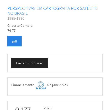
PERSPECTIVAS EM CARTOGRAFIA POR SATÉLITE
NO BRASIL
1985-1990
Gilberto Câmara
74-77
pdf
Enviar
Enviar Submissão
Submissão
FAPEMIG
Financiamento
APQ-04537-23
scimago
0.177
2025