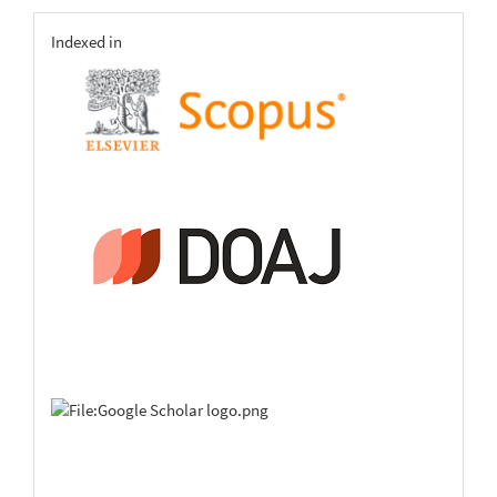
indexing
Indexed in