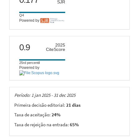
SJR
Q4
Powered by
citescore
0.9
2025
CiteScore
25rd percentil
Powered by
Taxas
Período: 1 jan 2025 - 31 dec 2025
Primeira decisão editorial:
21 dias
Taxa de aceitação:
24%
Taxa de rejeição na entrada:
65%