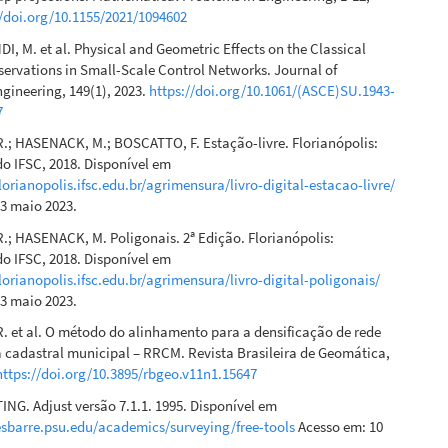
//doi.org/10.1155/2021/1094602
 M. et al. Physical and Geometric Effects on the Classical
ervations in Small-Scale Control Networks. Journal of
gineering, 149(1), 2023.
https://doi.org/10.1061/(ASCE)SU.1943-
7
.; HASENACK, M.; BOSCATTO, F. Estação-livre. Florianópolis:
o IFSC, 2018. Disponível em
.florianopolis.ifsc.edu.br/agrimensura/livro-digital-estacao-livre/
3 maio 2023.
.; HASENACK, M. Poligonais. 2ª Edição. Florianópolis:
o IFSC, 2018. Disponível em
.florianopolis.ifsc.edu.br/agrimensura/livro-digital-poligonais/
3 maio 2023.
. et al. O método do alinhamento para a densificação de rede
a cadastral municipal – RRCM. Revista Brasileira de Geomática,
https://doi.org/10.3895/rbgeo.v11n1.15647
G. Adjust versão 7.1.1. 1995. Disponível em
esbarre.psu.edu/academics/surveying/free-tools
Acesso em: 10