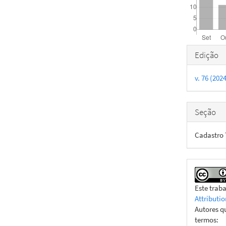
Detal
Edição
do
v. 76 (20
artigo
Seção
Cadastro T
Este trab
Attributio
Autores q
termos: