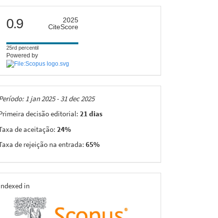
citescore
0.9
2025
CiteScore
25rd percentil
Powered by
Taxas
Período: 1 jan 2025 - 31 dec 2025
Primeira decisão editorial:
21 dias
Taxa de aceitação:
24%
Taxa de rejeição na entrada:
65%
indexing
Indexed in