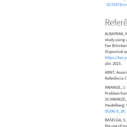
10.51473/rc
Refer
ALBAYRAK, M.
study using a
Fen Bilimleri
Disponível 
https://tez.
abr. 2023.
ABNT. Assoc
Referência C
AWANGE, J. P
Problem fro
SCHWARZE, V.
Heidelberg: 
05296-9_28
.
BASELGA, S.;
the use of m