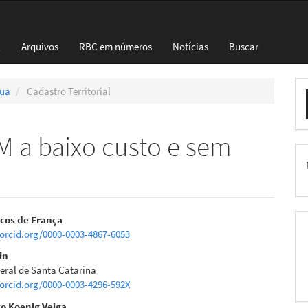
l
Arquivos
RBC em números
Notícias
Buscar
E
nua
Cadastro Territorial
S
M a baixo custo e sem
eúdo
cos de França
/orcid.org/0000-0003-4867-6053
in
deral de Santa Catarina
/orcid.org/0000-0003-4296-592X
pal
o Koenig Veiga