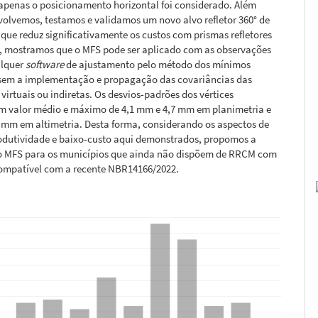
apenas o posicionamento horizontal foi considerado. Além
volvemos, testamos e validamos um novo alvo refletor 360° de
 que reduz significativamente os custos com prismas refletores
im, mostramos que o MFS pode ser aplicado com as observações
alquer
software
de ajustamento pelo método dos mínimos
sem a implementação e propagação das covariâncias das
virtuais ou indiretas. Os desvios-padrões dos vértices
m valor médio e máximo de 4,1 mm e 4,7 mm em planimetria e
 mm em altimetria. Desta forma, considerando os aspectos de
rodutividade e baixo-custo aqui demonstrados, propomos a
o MFS para os municípios que ainda não dispõem de RRCM com
ompatível com a recente NBR14166/2022.