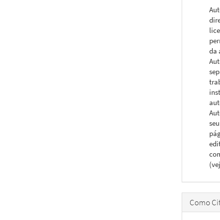
Aut
dir
lic
per
da 
Aut
sep
tra
ins
aut
Aut
seu
pág
edi
com
(ve
Como Cit