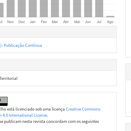
hes
24): Publicação Contínua
erritorial
alho está licenciado sob uma licença
Creative Commons
n 4.0 International License
.
ue publicam nesta revista concordam com os seguintes