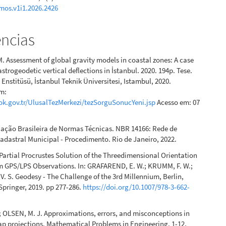
mos.v1i1.2026.2426
ências
 Assessment of global gravity models in coastal zones: A case
strogeodetic vertical deflections in İstanbul. 2020. 194p. Tese.
 Enstitüsü, İstanbul Teknik Üniversitesi, Istambul, 2020.
em:
yok.gov.tr/UlusalTezMerkezi/tezSorguSonucYeni.jsp
Acesso em: 07
iação Brasileira de Normas Técnicas. NBR 14166: Rede de
adastral Municipal - Procedimento. Rio de Janeiro, 2022.
artial Procrustes Solution of the Threedimensional Orientation
m GPS/LPS Observations. In: GRAFAREND, E. W.; KRUMM, F. W.;
 S. Geodesy - The Challenge of the 3rd Millennium, Berlin,
Springer, 2019. pp 277-286.
https://doi.org/10.1007/978-3-662-
 OLSEN, M. J. Approximations, errors, and misconceptions in
ap projections. Mathematical Problems in Engineering, 1-12,