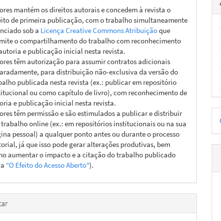
ores mantém os direitos autorais e concedem à revista o
eito de primeira publicação, com o trabalho simultaneamente
enciado sob a
Licença Creative Commons Atribuição
que
mite o compartilhamento do trabalho com reconhecimento
autoria e publicação inicial nesta revista.
ores têm autorização para assumir contratos adicionais
aradamente, para distribuição não-exclusiva da versão do
balho publicada nesta revista (ex.: publicar em repositório
titucional ou como capítulo de livro), com reconhecimento de
oria e publicação inicial nesta revista.
D
ores têm permissão e são estimulados a publicar e distribuir
 trabalho online (ex.: em repositórios institucionais ou na sua
p
ina pessoal) a qualquer ponto antes ou durante o processo
torial, já que isso pode gerar alterações produtivas, bem
o aumentar o impacto e a citação do trabalho publicado
ja
"O Efeito do Acesso Aberto"
).
ar