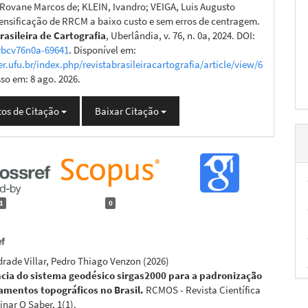
Rovane Marcos de; KLEIN, Ivandro; VEIGA, Luis Augusto
ensificação de RRCM a baixo custo e sem erros de centragem.
rasileira de Cartografia
, Uberlândia, v. 76, n. 0a, 2024. DOI:
rbcv76n0a-69641
. Disponível em:
er.ufu.br/index.php/revistabrasileiracartografia/article/view/6
sso em: 8 ago. 2026.
os de Citação
Baixar Citação
1
0
rade Villar, Pedro Thiago Venzon
(2026)
cia do sistema geodésico sirgas2000 para a padronização
amentos topográficos no Brasil.
RCMOS - Revista Científica
inar O Saber, 1(1).