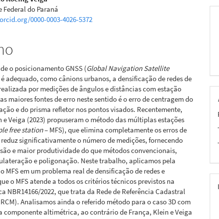
e Federal do Paraná
/orcid.org/0000-0003-4026-5372
mo
nde o posicionamento GNSS (
Global Navigation Satellite
 é adequado, como cânions urbanos, a densificação de redes de
 realizada por medições de ângulos e distâncias com estação
as maiores fontes de erro neste sentido é o erro de centragem do
ação e do prisma refletor nos pontos visados. Recentemente,
n e Veiga (2023) propuseram o método das múltiplas estações
le free station
– MFS), que elimina completamente os erros de
 reduz significativamente o número de medições, fornecendo
isão e maior produtividade do que métodos convencionais,
ulateração e poligonação. Neste trabalho, aplicamos pela
 o MFS em um problema real de densificação de redes e
e o MFS atende a todos os critérios técnicos previstos na
ca NBR14166/2022, que trata da Rede de Referência Cadastral
RRCM). Analisamos ainda o referido método para o caso 3D com
a componente altimétrica, ao contrário de França, Klein e Veiga