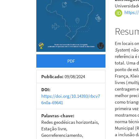
Universidad
https:/
Resu
Em locais o
System
) não
referência é
PDF
total. Uma d
ponto de est
França, Klei
Publicado:
09/08/2024
livres (
multip
centragem e
DOI:
melhor prec
https://doi.org/10.14393/rbcv7
como triang
6n0a-69641
primeira vez
mostramos qu
Palavras-chave:
norma técni
Redes geodésicas horizontais,
Municipal (
Estação livre,
a inclusão d
Georreferenciamento,