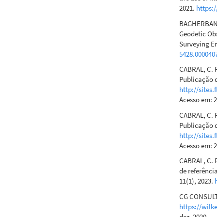
2021.
https:
BAGHERBANDI,
Geodetic Obs
Surveying En
5428.000040
CABRAL, C. R
Publicação d
http://sites
Acesso em: 2
CABRAL, C. R
Publicação d
http://sites
Acesso em: 2
CABRAL, C. R
de referênci
11(1), 2023.
CG CONSULTIN
https://wilk
dez. 2020.