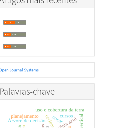
Artigos mais recentes
esenvolvido
Open Journal Systems
or
Palavras-chave
uso e cobertura da terra
cursos
planejamento
ravinas
cocar
amazônia azul
Árvore de decisão