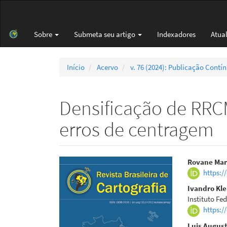
Navegação
Principal
Conteúdo
Sobre
Submeta seu artigo
Indexadores
Atua
principal
Barra
Lateral
Início
Acervo
v. 76 (2024): Publicação Contí
Densificação de RRC
erros de centragem
Barra
Cont
Rovane Mar
https:/
lateral
do
Ivandro Kle
de
artigo
Instituto Fe
https:/
artigos
princi
Luis August