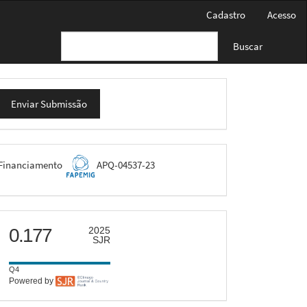
Cadastro
Acesso
Buscar
nviar
Enviar Submissão
ubmissão
FAPEMIG
Financiamento
APQ-04537-23
scimago
0.177
2025
SJR
Q4
Powered by