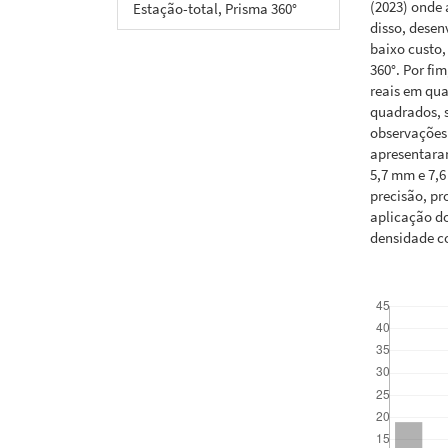
(2023) onde 
Estação-total, Prisma 360°
disso, desen
baixo custo,
360°. Por f
reais em qu
quadrados, 
observações 
apresentara
5,7 mm e 7,6
precisão, p
aplicação d
densidade c
Downloads