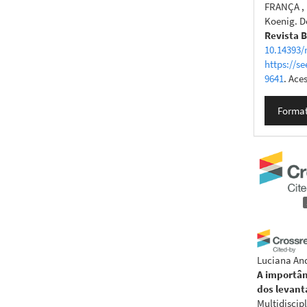
FRANÇA , 
Koenig. D
Revista B
10.14393/
https://se
9641
. Ace
Format
Luciana And
A importân
dos levant
Multidiscipl