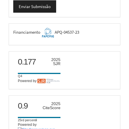
Enviar
Enviar Submissão
Submissão
FAPEMIG
Financiamento
APQ-04537-23
scimago
0.177
2025
SJR
Q4
Powered by
citescore
0.9
2025
CiteScore
25rd percentil
Powered by