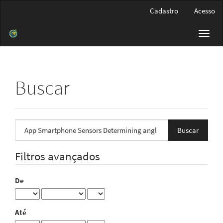
Navegação
Cadastro
Acesso
Principal
Conteúdo
Toggl
principal
navig
Barra
Lateral
Buscar
Pesquisar
termo
Filtros avançados
De
Até