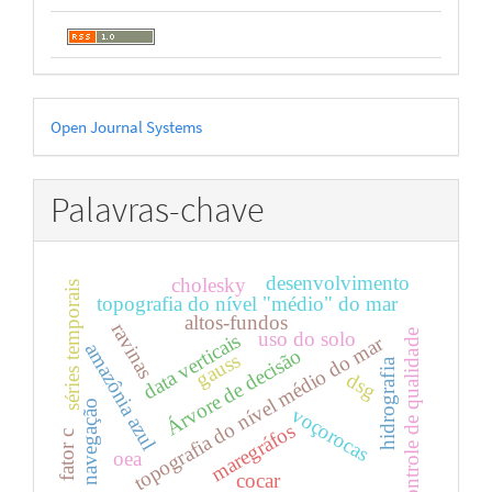
Desenvolvido
Open Journal Systems
por
Palavras-chave
desenvolvimento
cholesky
séries temporais
topografia do nível "médio" do mar
altos-fundos
ravinas
uso do solo
controle de qualidade
data verticais
topografia do nível médio do mar
amazônia azul
Árvore de decisão
gauss
hidrografia
dsg
navegação
voçorocas
maregráfos
fator c
oea
cocar