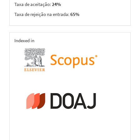
Taxa de aceitação:
24%
Taxa de rejeição na entrada:
65%
indexing
Indexed in