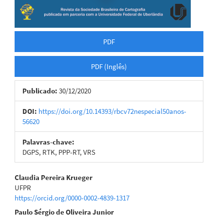
PDF
PDF (Inglês)
Publicado:
30/12/2020
DOI:
https://doi.org/10.14393/rbcv72nespecial50anos-
56620
Palavras-chave:
DGPS, RTK, PPP-RT, VRS
Conteúdo
Claudia Pereira Krueger
UFPR
do
https://orcid.org/0000-0002-4839-1317
artigo
Paulo Sérgio de Oliveira Junior