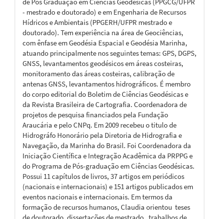
de Pós Graduação em Ciências Geodésicas (PPGCG/UFPR
- mestrado e doutorado) e em Engenharia de Recursos
Hídricos e Ambientais (PPGERH/UFPR mestrado e
doutorado). Tem experiência na área de Geociências,
com ênfase em Geodésia Espacial e Geodésia Marinha,
atuando principalmente nos seguintes temas: GPS, DGPS,
GNSS, levantamentos geodésicos em áreas costeiras,
monitoramento das áreas costeiras, calibração de
antenas GNSS, levantamentos hidrográficos. É membro
do corpo editorial do Boletim de Ciências Geodésicas e
da Revista Brasileira de Cartografia. Coordenadora de
projetos de pesquisa financiados pela Fundação
Araucária e pelo CNPq. Em 2009 recebeu o titulo de
Hidrográfo Honorário pela Diretoria de Hidrografia e
Navegação, da Marinha do Brasil. Foi Coordenadora da
Iniciação Científica e Integração Acadêmica da PRPPG e
do Programa de Pós-graduação em Ciências Geodésicas.
Possui 11 capítulos de livros, 37 artigos em periódicos
(nacionais e internacionais) e 151 artigos publicados em
eventos nacionais e internacionais. Em termos da
formação de recursos humanos, Claudia orientou teses
de doutorado, dissertações de mestrado, trabalhos de