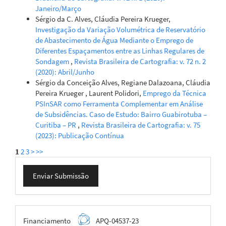
Janeiro/Março
Sérgio da C. Alves, Cláudia Pereira Krueger,
Investigação da Variação Volumétrica de Reservatório
de Abastecimento de Água Mediante o Emprego de
Diferentes Espaçamentos entre as Linhas Regulares de
Sondagem
,
Revista Brasileira de Cartografia: v. 72 n. 2
(2020): Abril/Junho
Sérgio da Conceição Alves, Regiane Dalazoana, Cláudia
Pereira Krueger , Laurent Polidori,
Emprego da Técnica
PSInSAR como Ferramenta Complementar em Análise
de Subsidências. Caso de Estudo: Bairro Guabirotuba –
Curitiba – PR
,
Revista Brasileira de Cartografia: v. 75
(2023): Publicação Contínua
1
2
3
>
>>
Enviar
Enviar Submissão
Submissão
FAPEMIG
Financiamento
APQ-04537-23