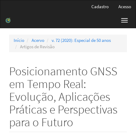
Navegação
Cadastro
Acesso
Principal
Conteúdo
Toggl
principal
navig
Barra
Lateral
Início
Acervo
v. 72 (2020): Especial de 50 anos
Artigos de Revisão
Posicionamento GNSS
em Tempo Real:
Evolução, Aplicações
Práticas e Perspectivas
para o Futuro