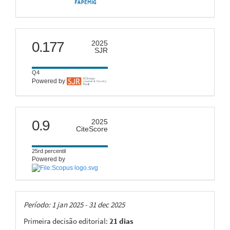
scimago
0.177
2025
SJR
Q4
Powered by
citescore
0.9
2025
CiteScore
25rd percentil
Powered by
Taxas
Período: 1 jan 2025 - 31 dec 2025
Primeira decisão editorial:
21 dias