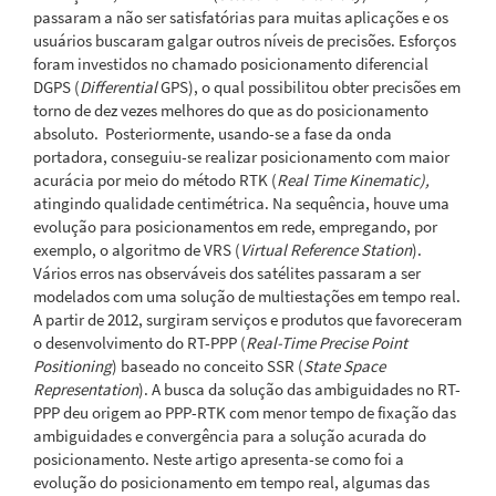
passaram a não ser satisfatórias para muitas aplicações e os
usuários buscaram galgar outros níveis de precisões. Esforços
foram investidos no chamado posicionamento diferencial
DGPS (
Differential
GPS), o qual possibilitou obter precisões em
torno de dez vezes melhores do que as do posicionamento
absoluto. Posteriormente, usando-se a fase da onda
portadora, conseguiu-se realizar posicionamento com maior
acurácia por meio do método RTK (
Real Time Kinematic),
atingindo qualidade centimétrica. Na sequência, houve uma
evolução para posicionamentos em rede, empregando, por
exemplo, o algoritmo de VRS (
Virtual Reference Station
).
Vários erros nas observáveis dos satélites passaram a ser
modelados com uma solução de multiestações em tempo real.
A partir de 2012, surgiram serviços e produtos que favoreceram
o desenvolvimento do RT-PPP (
Real-Time Precise Point
Positioning
) baseado no conceito SSR (
State Space
Representation
). A busca da solução das ambiguidades no RT-
PPP deu origem ao PPP-RTK com menor tempo de fixação das
ambiguidades e convergência para a solução acurada do
posicionamento. Neste artigo apresenta-se como foi a
evolução do posicionamento em tempo real, algumas das