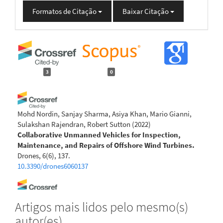
Formatos de Citação
Baixar Citação
3
0
Mohd Nordin, Sanjay Sharma, Asiya Khan, Mario Gianni,
Sulakshan Rajendran, Robert Sutton
(2022)
Collaborative Unmanned Vehicles for Inspection,
Maintenance, and Repairs of Offshore Wind Turbines.
Drones, 6(6), 137.
10.3390/drones6060137
Italo Oliveira Ferreira, Laura Coelho de Andrade, Victoria
Artigos mais lidos pelo mesmo(s)
Gibrim Teixeira, Felipe Catão Mesquita Santos
(2022)
autor(es)
State of art of bathymetric surveys.
Boletim de Ciências