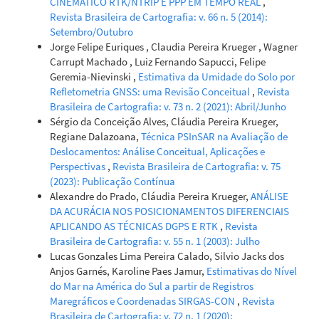
CINEMÁTICO RTK/NTRIP E PPP EM TEMPO REAL
,
Revista Brasileira de Cartografia: v. 66 n. 5 (2014):
Setembro/Outubro
Jorge Felipe Euriques , Claudia Pereira Krueger , Wagner
Carrupt Machado , Luiz Fernando Sapucci, Felipe
Geremia-Nievinski ,
Estimativa da Umidade do Solo por
Refletometria GNSS: uma Revisão Conceitual
,
Revista
Brasileira de Cartografia: v. 73 n. 2 (2021): Abril/Junho
Sérgio da Conceição Alves, Cláudia Pereira Krueger,
Regiane Dalazoana,
Técnica PSInSAR na Avaliação de
Deslocamentos: Análise Conceitual, Aplicações e
Perspectivas
,
Revista Brasileira de Cartografia: v. 75
(2023): Publicação Contínua
Alexandre do Prado, Cláudia Pereira Krueger,
ANÁLISE
DA ACURÁCIA NOS POSICIONAMENTOS DIFERENCIAIS
APLICANDO AS TÉCNICAS DGPS E RTK
,
Revista
Brasileira de Cartografia: v. 55 n. 1 (2003): Julho
Lucas Gonzales Lima Pereira Calado, Silvio Jacks dos
Anjos Garnés, Karoline Paes Jamur,
Estimativas do Nível
do Mar na América do Sul a partir de Registros
Maregráficos e Coordenadas SIRGAS-CON
,
Revista
Brasileira de Cartografia: v. 72 n. 1 (2020):