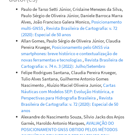
Geodésicas, 28(1).
Paulo de Tarso Setti Júnior, Crislaine Menezes da Silva,
10.1590/s1982-21702022000100002
Paulo Sérgio de Oliveira Júnior, Daniele Barroca Marra
Alves, João Francisco Galera Monico,
Posicionamento
multi-GNSS
,
Revista Brasileira de Cartografia: v. 72
Ludmila Aparecida de Oliveira, Felipe Oliveira e Silva, Danilo
(2020): Especial de 50 anos
Alves de Lima, Vinícius Manhães Gabriel de Brito Cavalcanti
Allan Gomes, Paulo Sérgio de Oliveira Júnior, Claudia
(2026)
Pereira Krueger,
Posicionamento pelo GNSS via
Performance analysis of single-frequency real-time
smartphones: breve histórico e contextualização de
single point positioning over Latin America.
Journal of
novas ferramentas e tecnologias
,
Revista Brasileira de
Navigation, 79(1-2), 75.
Cartografia: v. 74 n. 3 (2022): Julho/Setembro
10.1017/S0373463326101568
Felipe Rodrigues Santana, Claudia Pereira Krueger,
Tulio Alves Santana, Guilherme Antonio Gomes
Nascimento , Aluízio Maciel Oliveira Junior,
Cartas
Náuticas com Modelos SEP: Evolução Histórica, e
Perspectivas para Hidrografia Brasileira
,
Revista
Brasileira de Cartografia: v. 72 (2020): Especial de 50
anos
Alexandre do Nascimento Souza, Sílvio Jacks dos Anjos
Garnés, Haroldo Antonio Marques,
AVALIAÇÃO DO
POSICIONAMENTO GNSS OBTIDO PELOS MÉTODOS