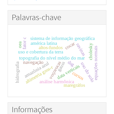
por
Palavras-chave
sistema de informação geográfica
fator c
américa latina
cocar
oea
ravinas
cholesky
altos-fundos
equações normais
uso e cobertura da terra
topografia do nível médio do mar
dsg
navegação
voçorocas
gauss
amazônia azul
uso do solo
hidrografia
data verticais
altimetria gnss-r
cursos
análise harmônica
maregráfos
Informações