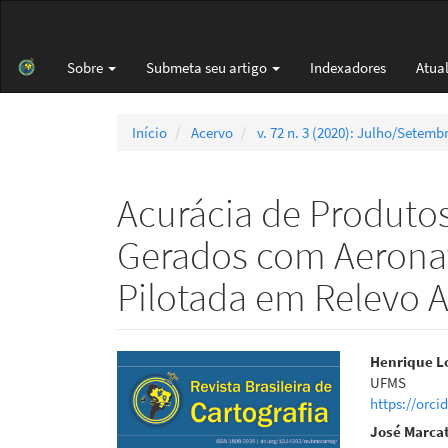
Navegação
Principal
Conteúdo
Sobre
Submeta seu artigo
Indexadores
Atua
principal
Barra
Lateral
Início
Acervo
v. 72 n. 3 (2020): Julho/Setemb
Acurácia de Produto
Gerados com Aeron
Pilotada em Relevo 
Barra
Cont
Henrique L
UFMS
lateral
do
https://orci
de
artigo
José Marca