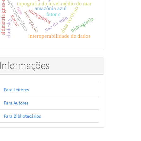
mapa topográfico
altimetria gnss-r
topografia do nível médio do mar
data verticais
amazônia azul
oea
maregráfos
navegação
fator c
cocar
uso do solo
hidrografia
cholesky
interoperabilidade de dados
Informações
Para Leitores
Para Autores
Para Bibliotecários