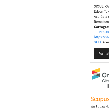
SIQUEIRA
Edson Tak
Acurácia 
Remotame
Cartogra
10.14393/
https://se
8413
. Ace
Format
de Souza M