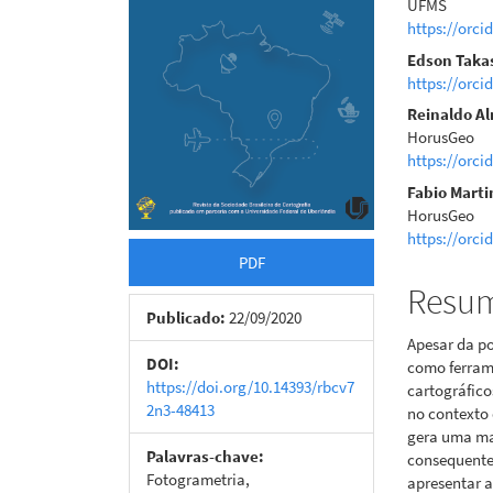
UFMS
artigos
princi
https://orci
Edson Taka
https://orci
Reinaldo A
HorusGeo
https://orci
Fabio Marti
HorusGeo
https://orci
PDF
Resu
Publicado:
22/09/2020
Apesar da p
DOI:
como ferram
https://doi.org/10.14393/rbcv7
cartográfico
2n3-48413
no contexto 
gera uma ma
Palavras-chave:
consequentem
Fotogrametria,
apresentar 