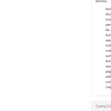
termos:
Aut
dir
lic
per
da 
Aut
sep
tra
ins
aut
Aut
seu
pág
edi
com
(ve
Como Cit