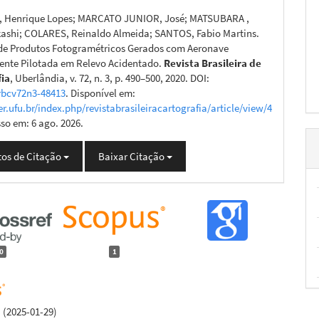
, Henrique Lopes; MARCATO JUNIOR, José; MATSUBARA ,
ashi; COLARES, Reinaldo Almeida; SANTOS, Fabio Martins.
de Produtos Fotogramétricos Gerados com Aeronave
nte Pilotada em Relevo Acidentado.
Revista Brasileira de
fia
, Uberlândia, v. 72, n. 3, p. 490–500, 2020. DOI:
rbcv72n3-48413
. Disponível em:
er.ufu.br/index.php/revistabrasileiracartografia/article/view/4
sso em: 6 ago. 2026.
os de Citação
Baixar Citação
0
1
.
(2025-01-29)