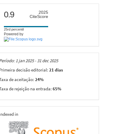
citescore
0.9
2025
CiteScore
25rd percentil
Powered by
Taxas
Período: 1 jan 2025 - 31 dec 2025
Primeira decisão editorial:
21 dias
Taxa de aceitação:
24%
Taxa de rejeição na entrada:
65%
indexing
Indexed in