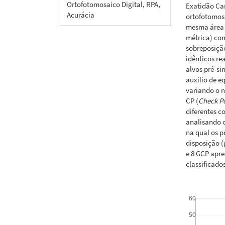
Ortofotomosaico Digital, RPA,
Exatidão Car
Acurácia
ortofotomosa
mesma área 
métrica) co
sobreposiçã
idênticos re
alvos pré-si
auxilio de 
variando o 
CP (
Check P
diferentes c
analisando o
na qual os p
disposição (
e 8 GCP apre
classificado
Downloads