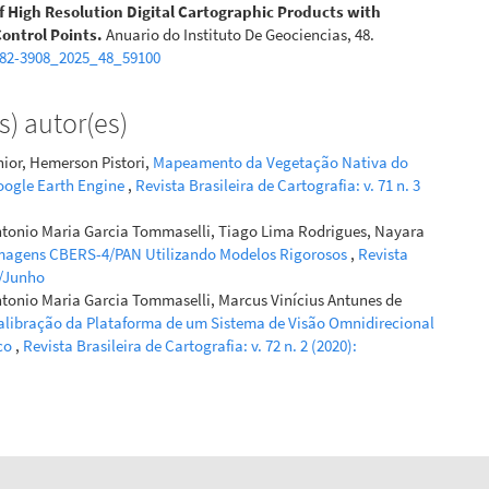
f High Resolution Digital Cartographic Products with
Control Points.
Anuario do Instituto De Geociencias, 48.
982-3908_2025_48_59100
) autor(es)
ior, Hemerson Pistori,
Mapeamento da Vegetação Nativa do
oogle Earth Engine
,
Revista Brasileira de Cartografia: v. 71 n. 3
Antonio Maria Garcia Tommaselli, Tiago Lima Rodrigues, Nayara
Imagens CBERS-4/PAN Utilizando Modelos Rigorosos
,
Revista
il/Junho
ntonio Maria Garcia Tommaselli, Marcus Vinícius Antunes de
alibração da Plataforma de um Sistema de Visão Omnidirecional
co
,
Revista Brasileira de Cartografia: v. 72 n. 2 (2020):