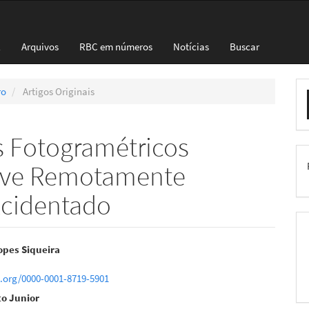
l
Arquivos
RBC em números
Notícias
Buscar
E
ro
Artigos Originais
S
s Fotogramétricos
ave Remotamente
Acidentado
eúdo
opes Siqueira
d.org/0000-0001-8719-5901
to Junior