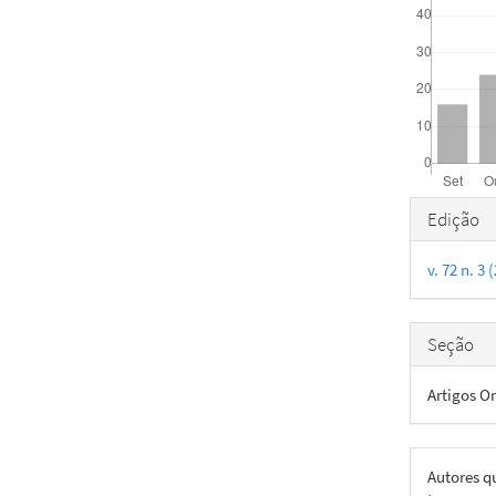
Detal
Edição
do
v. 72 n. 3
artigo
Seção
Artigos Or
Autores q