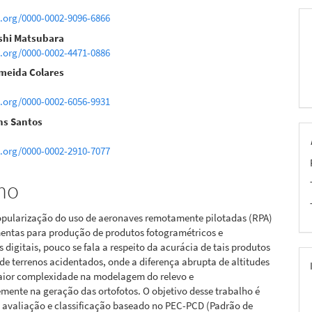
pal
d.org/0000-0002-9096-6866
shi Matsubara
d.org/0000-0002-4471-0886
lmeida Colares
d.org/0000-0002-6056-9931
ns Santos
d.org/0000-0002-2910-7077
mo
opularização do uso de aeronaves remotamente pilotadas (RPA)
entas para produção de produtos fotogramétricos e
s digitais, pouco se fala a respeito da acurácia de tais produtos
de terrenos acidentados, onde a diferença abrupta de altitudes
ior complexidade na modelagem do relevo e
ente na geração das ortofotos. O objetivo desse trabalho é
a avaliação e classificação baseado no PEC-PCD (Padrão de