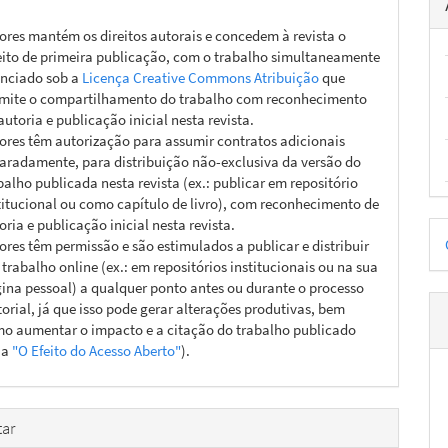
ores mantém os direitos autorais e concedem à revista o
eito de primeira publicação, com o trabalho simultaneamente
enciado sob a
Licença Creative Commons Atribuição
que
mite o compartilhamento do trabalho com reconhecimento
autoria e publicação inicial nesta revista.
ores têm autorização para assumir contratos adicionais
aradamente, para distribuição não-exclusiva da versão do
balho publicada nesta revista (ex.: publicar em repositório
titucional ou como capítulo de livro), com reconhecimento de
oria e publicação inicial nesta revista.
D
ores têm permissão e são estimulados a publicar e distribuir
p
 trabalho online (ex.: em repositórios institucionais ou na sua
ina pessoal) a qualquer ponto antes ou durante o processo
torial, já que isso pode gerar alterações produtivas, bem
o aumentar o impacto e a citação do trabalho publicado
ja
"O Efeito do Acesso Aberto"
).
ar