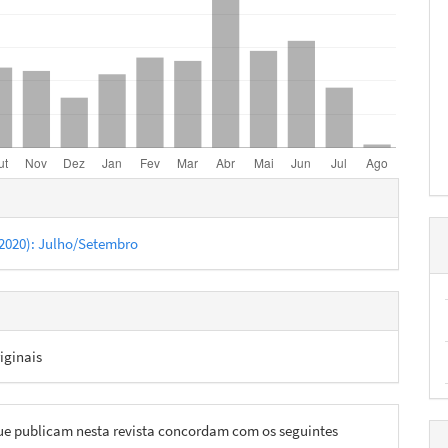
hes
 (2020): Julho/Setembro
iginais
ue publicam nesta revista concordam com os seguintes