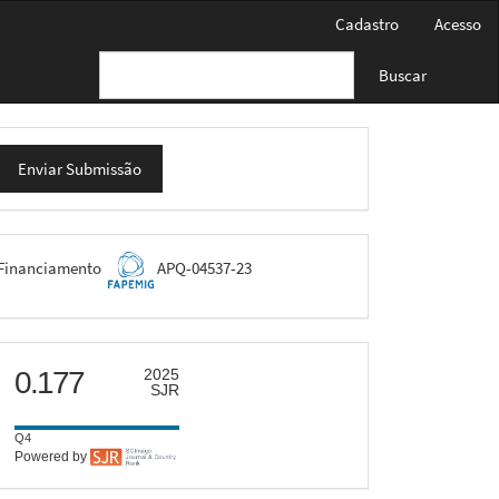
Cadastro
Acesso
Buscar
nviar
Enviar Submissão
ubmissão
FAPEMIG
Financiamento
APQ-04537-23
scimago
0.177
2025
SJR
Q4
Powered by