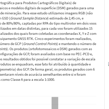
tográfica para Produtos Cartográficos Digitais) de
icos e modelos digitais de superfície (DSM) gerados para uma
de mineração. Para esse estudo utilizamos imagens RGB (não
m GSD (
Ground Sample Distance
) estimado de 2,45 cm, e
o de 80%/80%, captadas por RPA do tipo multirotor em dois voos
alizados em datas distintas, para cada voo foram utilizados 15
nalizados dos quais foram coletadas as coordenadas X, Y e Z com
equipamento GNSS RTK. Cinco experimentos foram realizados,
número de GCP (
Ground Control Points
) e mantendo o número de
oints
). Os produtos (ortofotomosaicos e DSM) gerados com as
onfigurações de GCP, foram avaliados com base no PEC-PCD e,
s resultados obtidos foi possível constatar a variação de escala
rodutos se enquadram, esse fato foi atribuído à quantidade e
geometria) dos GCP. De forma geral, os produtos gerados com 6
sentaram níveis de acurácia semelhantes entre si e foram
s como Classe A para a escala 1:1000.