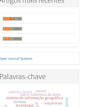
Artigos mais recentes
esenvolvido
Open Journal Systems
or
Palavras-chave
cursos
américa latina
uso e cobertura da terra
sistema de informação geográfica
gauss
ravinas
voçorocas
dsg
tecnologia