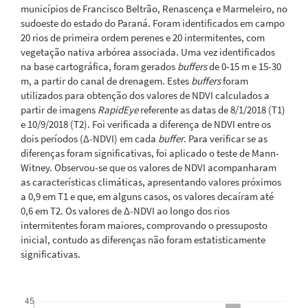
municípios de Francisco Beltrão, Renascença e Marmeleiro, no
sudoeste do estado do Paraná. Foram identificados em campo
20 rios de primeira ordem perenes e 20 intermitentes, com
vegetação nativa arbórea associada. Uma vez identificados
na base cartográfica, foram gerados
buffers
de 0-15 m e 15-30
m, a partir do canal de drenagem. Estes
buffers
foram
utilizados para obtenção dos valores de NDVI calculados a
partir de imagens
RapidEye
referente as datas de 8/1/2018 (T1)
e 10/9/2018 (T2). Foi verificada a diferença de NDVI entre os
dois períodos (Δ-NDVI) em cada
buffer
. Para verificar se as
diferenças foram significativas, foi aplicado o teste de Mann-
Witney. Observou-se que os valores de NDVI acompanharam
as características climáticas, apresentando valores próximos
a 0,9 em T1 e que, em alguns casos, os valores decaíram até
0,6 em T2. Os valores de Δ-NDVI ao longo dos rios
intermitentes foram maiores, comprovando o pressuposto
inicial, contudo as diferenças não foram estatisticamente
significativas.
Downloads