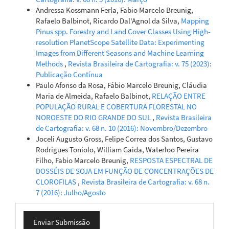
Andressa Kossmann Ferla, Fabio Marcelo Breunig,
Rafaelo Balbinot, Ricardo Dal'Agnol da Silva,
Mapping
Pinus spp. Forestry and Land Cover Classes Using High-
resolution PlanetScope Satellite Data: Experimenting
Images from Different Seasons and Machine Learning
Methods
,
Revista Brasileira de Cartografia: v. 75 (2023):
Publicação Contínua
Paulo Afonso da Rosa, Fábio Marcelo Breunig, Cláudia
Maria de Almeida, Rafaelo Balbinot,
RELAÇÃO ENTRE
POPULAÇÃO RURAL E COBERTURA FLORESTAL NO
NOROESTE DO RIO GRANDE DO SUL
,
Revista Brasileira
de Cartografia: v. 68 n. 10 (2016): Novembro/Dezembro
Joceli Augusto Gross, Felipe Correa dos Santos, Gustavo
Rodrigues Toniolo, William Gaida, Waterloo Pereira
Filho, Fabio Marcelo Breunig,
RESPOSTA ESPECTRAL DE
DOSSÉIS DE SOJA EM FUNÇÃO DE CONCENTRAÇÕES DE
CLOROFILAS
,
Revista Brasileira de Cartografia: v. 68 n.
7 (2016): Julho/Agosto
Enviar
Enviar Submissão