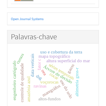
Desenvolvido
Open Journal Systems
por
Palavras-chave
uso e cobertura da terra
cursos
mapa topográfico
data verticais
altura superficial do mar
fator c
engenheiro cartógrafo
séries temporais
gauss
controle de qualidade
Árvore de decisão
altimetria gnss-r
oea
cocar
dsg
amazônia azul
uso do solo
voçorocas
maregráfos
ravinas
altos-fundos