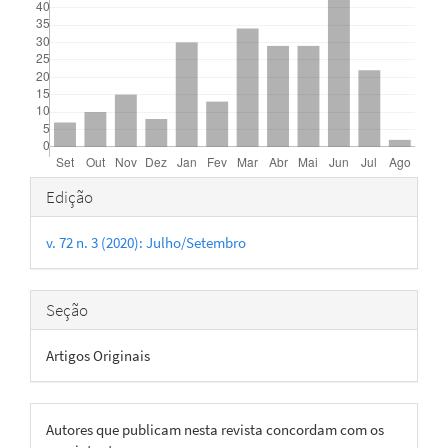
Detalhes
Edição
do
v. 72 n. 3 (2020): Julho/Setembro
artigo
Seção
Artigos Originais
Autores que publicam nesta revista concordam com os