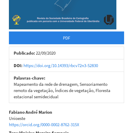
PDF
Publicado:
22/09/2020
DOI:
https://doi.org/10.14393/rbcv72n3-52830
Palavras-chave:
Mapeamento da rede de drenagem, Sensoriamento
remoto da vegetação, Índices de vegetação, Floresta
estacional semidecidual
Conteúdo
Fabiano André Marion
Unioeste
do
https://orcid.org/0000-0002-8762-315X
Tony Vinicius Moreira Sampaio