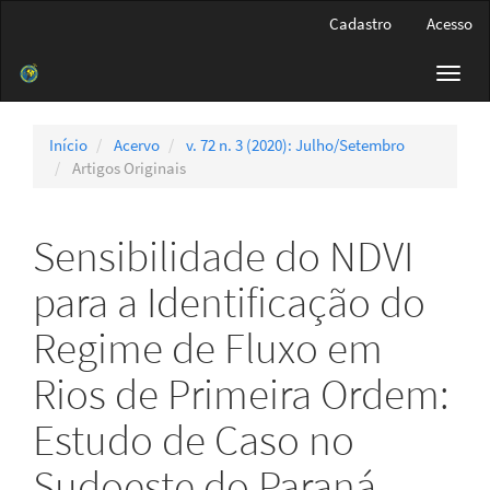
Navegação
Cadastro
Acesso
Principal
Conteúdo
Toggl
principal
navig
Barra
Lateral
Início
Acervo
v. 72 n. 3 (2020): Julho/Setembro
Artigos Originais
Sensibilidade do NDVI
para a Identificação do
Regime de Fluxo em
Rios de Primeira Ordem:
Estudo de Caso no
Sudoeste do Paraná