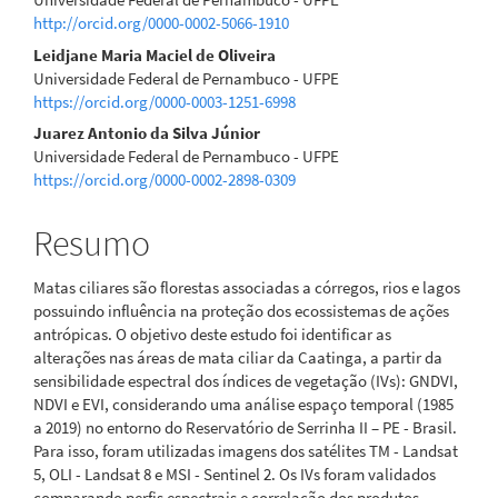
principal
http://orcid.org/0000-0002-5066-1910
Leidjane Maria Maciel de Oliveira
Universidade Federal de Pernambuco - UFPE
https://orcid.org/0000-0003-1251-6998
Juarez Antonio da Silva Júnior
Universidade Federal de Pernambuco - UFPE
https://orcid.org/0000-0002-2898-0309
Resumo
Matas ciliares são florestas associadas a córregos, rios e lagos
possuindo influência na proteção dos ecossistemas de ações
antrópicas. O objetivo deste estudo foi identificar as
alterações nas áreas de mata ciliar da Caatinga, a partir da
sensibilidade espectral dos índices de vegetação (IVs): GNDVI,
NDVI e EVI, considerando uma análise espaço temporal (1985
a 2019) no entorno do Reservatório de Serrinha II – PE - Brasil.
Para isso, foram utilizadas imagens dos satélites TM - Landsat
5, OLI - Landsat 8 e MSI - Sentinel 2. Os IVs foram validados
comparando perfis espectrais e correlação dos produtos