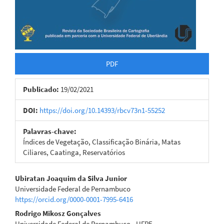
PDF
Publicado:
19/02/2021
DOI:
https://doi.org/10.14393/rbcv73n1-55252
Palavras-chave:
Índices de Vegetação, Classificação Binária, Matas
Ciliares, Caatinga, Reservatórios
Conteúdo
Ubiratan Joaquim da Silva Junior
Universidade Federal de Pernambuco
do
https://orcid.org/0000-0001-7995-6416
artigo
Rodrigo Mikosz Gonçalves
Universidade Federal de Pernambuco - UFPE