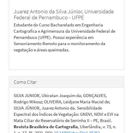
Juarez Antonio da Silva Júnior,
Universidade
Federal de Pernambuco - UFPE
Estudante do Curso Bacharelado em Engenharia
Cartografica e Agrimensura da Universidade Federal de
Pernambuco (UFPE). Possui experiência em
Sensoriamento Remoto para o monitoramento da
vegetação e áreas queimadas.
Como Citar
SILVA JUNIOR, Ubiratan Joaquim da; GONÇALVES,
Rodrigo Mikosz; OLIVEIRA, Leidjane Maria Maciel de;
SILVA JÚNIOR, Juarez Antonio da. Sensibilidade
Espectral dos Índices de Vegetação: GNDVI, NDVI e EVI na
Mata Ciliar do Reservatório de Serrinha II – PE, Brasil.
Revista Brasileira de Cartografia
, Uberlândia, v. 73, n.
1, p. 17–35, 2021. DOI:
10.14393/rbcv73n1-55252
.