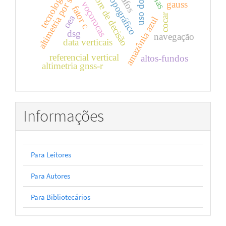
mapa topográfico
altimetria por satélites
uso do solo
Árvore de decisão
tecnologia
gauss
voçorocas
fator c
cocar
oea
amazônia azul
dsg
navegação
data verticais
referencial vertical
altos-fundos
altimetria gnss-r
Informações
Para Leitores
Para Autores
Para Bibliotecários