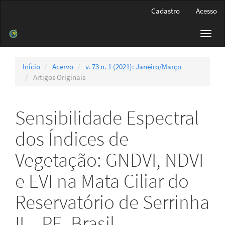
Navegação
Cadastro
Acesso
Principal
Conteúdo
Toggl
principal
navig
Barra
Lateral
Início
Acervo
v. 73 n. 1 (2021): Janeiro/Março
Artigos Originais
Sensibilidade Espectral
dos Índices de
Vegetação: GNDVI, NDVI
e EVI na Mata Ciliar do
Reservatório de Serrinha
II – PE, Brasil