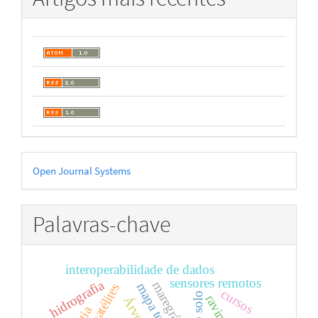
Desenvolvido
Open Journal Systems
por
Palavras-chave
interoperabilidade de dados
sensores remotos
hidrografia
maregráfos
cursos
ravinas