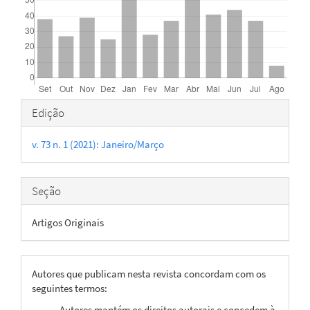
Detalhes
Edição
do
v. 73 n. 1 (2021): Janeiro/Março
artigo
Seção
Artigos Originais
Autores que publicam nesta revista concordam com os
seguintes termos:
Autores mantém os direitos autorais e concedem à