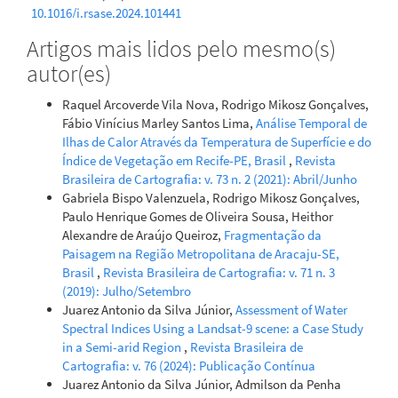
10.1016/j.rsase.2024.101441
Artigos mais lidos pelo mesmo(s)
autor(es)
Gabriel Siqueira Tavares Fernandes, Ivy Laura Siqueira
Saliba Machado, Flávia Raphaela Carvalho Miranda Guedes,
Raquel Arcoverde Vila Nova, Rodrigo Mikosz Gonçalves,
Maryelle Kleyce Machado Sousa, Edivania de Araujo Lima
Fábio Vinícius Marley Santos Lima,
Análise Temporal de
(2023)
Ilhas de Calor Através da Temperatura de Superfície e do
Gross primary productivity by remote sensing in the
Índice de Vegetação em Recife-PE, Brasil
,
Revista
Serra das Confusões National Park, Piauí, Brazil.
Remote
Brasileira de Cartografia: v. 73 n. 2 (2021): Abril/Junho
Sensing Applications: Society and Environment, 29, 100890.
Gabriela Bispo Valenzuela, Rodrigo Mikosz Gonçalves,
10.1016/j.rsase.2022.100890
Paulo Henrique Gomes de Oliveira Sousa, Heithor
Alexandre de Araújo Queiroz,
Fragmentação da
Paisagem na Região Metropolitana de Aracaju-SE,
Kadierye Maolan, Yusufujiang Rusuli, WuHaizhi, Yimuran
Brasil
,
Revista Brasileira de Cartografia: v. 71 n. 3
Kuluwan
(2025)
(2019): Julho/Setembro
Identification of phenological characteristics and
Juarez Antonio da Silva Júnior,
Assessment of Water
mapping lavender using Sentinel-2 time series data.
Spectral Indices Using a Landsat-9 scene: a Case Study
Advances in Space Research, 76(1), 46.
in a Semi-arid Region
,
Revista Brasileira de
10.1016/j.asr.2025.04.028
Cartografia: v. 76 (2024): Publicação Contínua
Juarez Antonio da Silva Júnior, Admilson da Penha