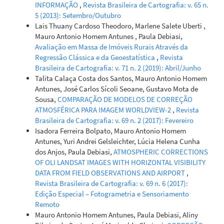
INFORMAÇÃO
,
Revista Brasileira de Cartografia: v. 65 n.
Juan Mateo Rivera-Pérez, Yulie Shimano, Raisa Nicole
5 (2013): Setembro/Outubro
Campos Cardoso, Luciano Fogaça de Assis Montag, Thaisa
Lais Thuany Cardoso Theodoro, Marlene Salete Uberti ,
Sala Michelan, Leandro Juen
(2026)
Mauro Antonio Homem Antunes , Paula Debiasi,
Anthropogenic landscapes change the functional
Avaliação em Massa de Imóveis Rurais Através da
feeding group diversity of aquatic insects in streams of
Regressão Clássica e da Geoestatística
,
Revista
the eastern Amazon.
Water Biology and Security, 100592.
Brasileira de Cartografia: v. 71 n. 2 (2019): Abril/Junho
10.1016/j.watbs.2026.100592
Talita Calaça Costa dos Santos, Mauro Antonio Homem
Antunes, José Carlos Sícoli Seoane, Gustavo Mota de
Sousa,
COMPARAÇÃO DE MODELOS DE CORREÇÃO
ATMOSFÉRICA PARA IMAGEM WORLDVIEW-2
,
Revista
Brasileira de Cartografia: v. 69 n. 2 (2017): Fevereiro
Isadora Ferreira Bolpato, Mauro Antonio Homem
Antunes, Yuri Andrei Gelsleichter, Lúcia Helena Cunha
dos Anjos, Paula Debiasi,
ATMOSPHERIC CORRECTIONS
OF OLI LANDSAT IMAGES WITH HORIZONTAL VISIBILITY
DATA FROM FIELD OBSERVATIONS AND AIRPORT
,
Revista Brasileira de Cartografia: v. 69 n. 6 (2017):
Edição Especial – Fotogrametria e Sensoriamento
Remoto
Mauro Antonio Homem Antunes, Paula Debiasi, Aliny