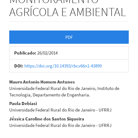
AGRÍCOLA E AMBIENTAL
Barra
PDF
lateral
Publicado:
26/02/2014
de
artigos
DOI:
https://doi.org/10.14393/rbcv66n1-43899
Conteúdo
Mauro Antonio Homem Antunes
Universidade Federal Rural do Rio de Janeiro, Instituto de
do
Tecnologia, Departamento de Engenharia.
artigo
Paula Debiasi
Universidade Federal Rural do Rio de Janeiro - UFRRJ
principal
Jéssica Caroline dos Santos Siqueira
Universidade Federal Rural do Rio de Janeiro - UFRRJ