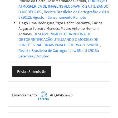
Ribeiro da Costa, José Marinaldo Gleriani,
CORREÇÃO
ATMOSFÉRICA DE IMAGENS ALOS/AVNIR-2 UTILIZANDO
O MODELO 6S
,
Revista Brasileira de Cartografia: v. 64 n.
5 (2012): Agosto – Sensoriamento Remoto
Tiago Lima Rodrigues, Ygor Hecht Speranza, Carlos
Augusto Teixeira Mendes, Mauro Antonio Homem
Antunes,
DESENVOLVIMENTO DA ROTINA DE
ORTORRETIFICAÇÃO UTILIZANDO O MODELO DE
FUNÇÕES RACIONAIS PARA O SOFTWARE SPRING
,
Revista Brasileira de Cartografia: v. 65 n. 5 (2013):
Setembro/Outubro
Enviar
Enviar Submissão
Submissão
FAPEMIG
Financiamento
APQ-04537-23