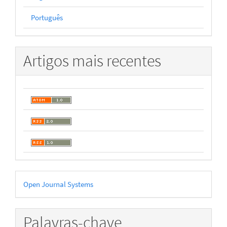
Português
Artigos mais recentes
Desenvolvido
Open Journal Systems
por
Palavras-chave