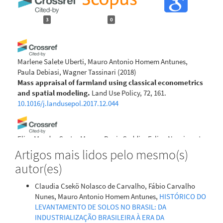
3
0
Marlene Salete Uberti, Mauro Antonio Homem Antunes,
Paula Debiasi, Wagner Tassinari
(2018)
Mass appraisal of farmland using classical econometrics
and spatial modeling.
Land Use Policy, 72, 161.
10.1016/j.landusepol.2017.12.044
Elias Mendes Costa, Marcos Bacis Ceddia, Felipe Nascimento
dos Santos, Laiz de Oliveira Silva, Igor Prata Terra de
Artigos mais lidos pelo mesmo(s)
Rezende, Douglath Alves Correa Fernandes
(2021)
autor(es)
Training pedologist for soil mapping: Contextualizing
methods and its accuracy using the project pedagogy
Claudia Csekö Nolasco de Carvalho, Fábio Carvalho
approach.
Revista Brasileira de Ciência do Solo, 45.
Nunes, Mauro Antonio Homem Antunes,
HISTÓRICO DO
10.36783/18069657rbcs20200130
LEVANTAMENTO DE SOLOS NO BRASIL: DA
INDUSTRIALIZAÇÃO BRASILEIRA À ERA DA