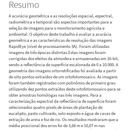
Resumo
A acurácia geométrica e as resoluções espacial, espectral,
radiométrica e temporal são aspectos importantes para a
seleção de imagens para o monitoramento agrícola e
ambiental. O objetivo deste trabalho é avaliar a acurácia
geométrica e as características de resolução das imagens
RapidEye (nível de processamento 3A). Foram utilizadas
imagens de três épocas distintas.Estas imagens foram
corrigidas dos efeitos da atmosfera e armazenadas em 16-bit,
sendo a reflectância de superfície escalonada de 0 a 10.000. A
geometria das imagens ortorretificadas foi avaliada a partir
de oito pontos extraídos de um ortofotomosaico. As imagens
foram também registradas com polinômio de primeiro grau
utilizando dez pontos extraídos deste ortofotomosaico para se
obter amostras homólogas nas três imagens. Para a
caracterização espectral da reflectância de superfície foram
selecionados quatro pixels de áreas de plantação de
eucalipto, pasto cultivado, solo exposto e água de cavas de
extração de areia e foz de rio. Os resultados mostraram que a
média posicional dos erros foi de 3,66 m e 10,07 m nas