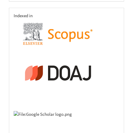
indexing
Indexed in