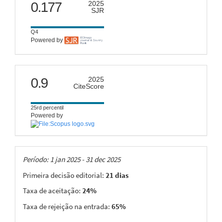
scimago
0.177
2025
SJR
Q4
Powered by
citescore
0.9
2025
CiteScore
25rd percentil
Powered by
Taxas
Período: 1 jan 2025 - 31 dec 2025
Primeira decisão editorial:
21 dias
Taxa de aceitação:
24%
Taxa de rejeição na entrada:
65%