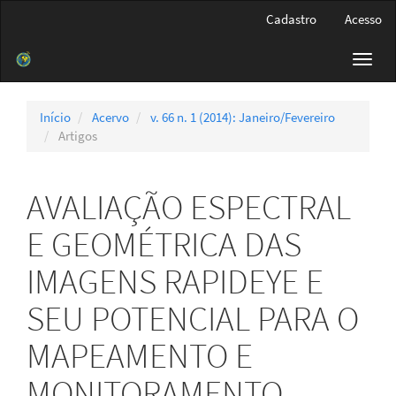
Navegação
Cadastro
Acesso
Principal
Conteúdo
Toggl
principal
navig
Barra
Lateral
Início
Acervo
v. 66 n. 1 (2014): Janeiro/Fevereiro
Artigos
AVALIAÇÃO ESPECTRAL
E GEOMÉTRICA DAS
IMAGENS RAPIDEYE E
SEU POTENCIAL PARA O
MAPEAMENTO E
MONITORAMENTO