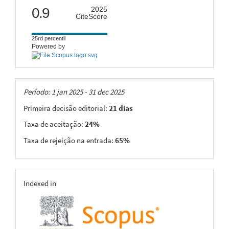
citescore
0.9
2025
CiteScore
25rd percentil
Powered by
Taxas
Período: 1 jan 2025 - 31 dec 2025
Primeira decisão editorial:
21 dias
Taxa de aceitação:
24%
Taxa de rejeição na entrada:
65%
indexing
Indexed in