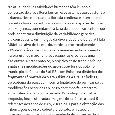
principal
Na atualidade, as atividades humanas têm levado a
conversão de áreas florestais em ecossistemas agropastoris e
urbanos. Neste processo, a floresta contínua é interrompida
por estas barreiras antrópicas as quais são capazes de impedir
o fluxo gênico, aumentando a taxa de endocruzamento, o que
pode acarretar a diminuição da variabilidade genética
e a consequente diminuição da diversidade biológica. A Mata
Atlântica, alvo deste estudo, perdeu aproximadamente
71% de sua área, sendo que seus remanescentes apresentam,
na sua grande maioria, áreas pequenas e isoladas uma
das outras. Neste contexto, o objetivo deste trabalho foi de
analisar as modificações do uso e cobertura do solo no
município de Caxias do Sul-RS, com ênfase na dinâmica dos
fragmentos florestais de Mata Atlântica e avaliar índices
de ecologia da paisagem, com a finalidade de verificar se as
modificações ocorridas ao longo do tempo favoreceram
a manutenção da biodiversidade. Para atingir o objetivo
proposto, foram utilizadas imagens do satélite Landsat 5
referentes aos anos de 1985, 2004 e 2011 para a obtenção das
informações do uso e cobertura do solo, em especial,
as áreas florestais e índices de ecologia de paisagem, tais