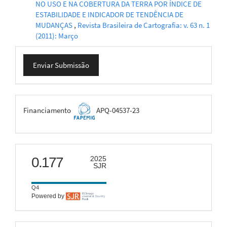
NO USO E NA COBERTURA DA TERRA POR ÍNDICE DE
ESTABILIDADE E INDICADOR DE TENDÊNCIA DE
MUDANÇAS
,
Revista Brasileira de Cartografia: v. 63 n. 1
(2011): Março
Enviar
Enviar Submissão
Submissão
FAPEMIG
Financiamento
APQ-04537-23
scimago
0.177
2025
SJR
Q4
Powered by