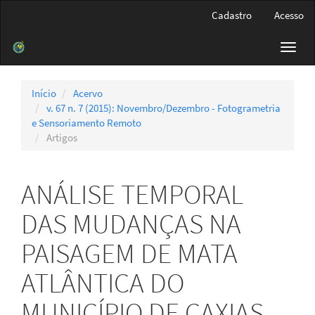
Navegação
Cadastro
Acesso
Principal
Conteúdo
Toggl
principal
navig
Barra
Lateral
Início
Acervo
v. 67 n. 7 (2015): Novembro/Dezembro - Fotogrametria
e Sensoriamento Remoto
Artigos
ANÁLISE TEMPORAL
DAS MUDANÇAS NA
PAISAGEM DE MATA
ATLÂNTICA DO
MUNICÍPIO DE CAXIAS