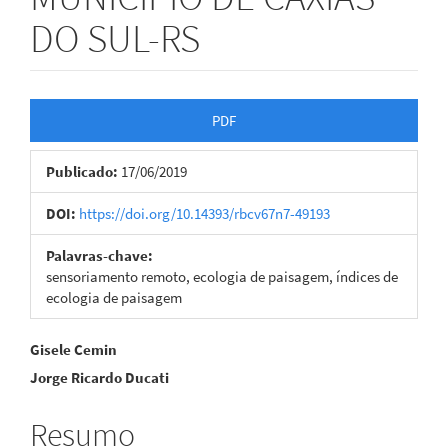
DO SUL-RS
Barra
PDF
lateral
Publicado:
17/06/2019
de
artigos
DOI:
https://doi.org/10.14393/rbcv67n7-49193
Palavras-chave:
sensoriamento remoto, ecologia de paisagem, índices de
ecologia de paisagem
Conteúdo
Gisele Cemin
Jorge Ricardo Ducati
do
artigo
Resumo