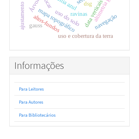
ajustamento de redes
altimetria gnss-r
amazônia azul
cocar
data verticais
dsg
mapa topográfico
uso do solo
ravinas
navegação
altos-fundos
gauss
uso e cobertura da terra
Informações
Para Leitores
Para Autores
Para Bibliotecários