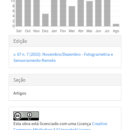
Detalhes
Edição
do
v. 67 n. 7 (2015): Novembro/Dezembro - Fotogrametria e
artigo
Sensoriamento Remoto
Seção
Artigos
Esta obra está licenciado com uma Licença
Creative
Commons Attribution 3.0 Unported License
.