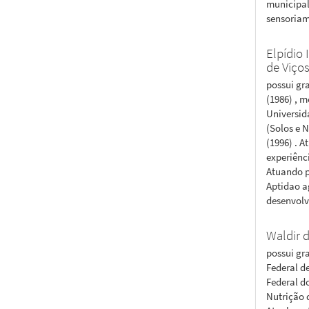
municipal
sensoriam
Elpídio 
de Viço
possui gr
(1986) , 
Universid
(Solos e 
(1996) . 
experiênc
Atuando p
Aptidao a
desenvolv
Waldir 
possui gr
Federal d
Federal d
Nutrição 