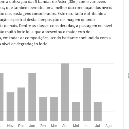
m a utilização das 9 bandas do Aster (30m) como variáveis
tes, que também permitiu uma melhor discriminação dos níveis
o das pastagens considerados. Este resultado é atribuído à
lução espectral desta composição de imagem quando
s demais. Dentre as classes consideradas, a pastagem no nível
o muito forte foi a que apresentou o maior erro de
ão, em todas as composições, sendo bastante confundida com a
 nível de degradação forte.