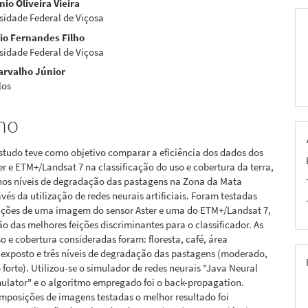
io Oliveira Vieira
sidade Federal de Viçosa
cio Fernandes Filho
pal
sidade Federal de Viçosa
arvalho Júnior
los
mo
studo teve como objetivo comparar a eficiência dos dados dos
er e ETM+/Landsat 7 na classificação do uso e cobertura da terra,
nos níveis de degradação das pastagens na Zona da Mata
avés da utilização de redes neurais artificiais. Foram testadas
ições de uma imagem do sensor Aster e uma do ETM+/Landsat 7,
ão das melhores feições discriminantes para o classificador. As
so e cobertura consideradas foram: floresta, café, área
 exposto e três níveis de degradação das pastagens (moderado,
o forte). Utilizou-se o simulador de redes neurais "Java Neural
ulator" e o algoritmo empregado foi o back-propagation.
mposições de imagens testadas o melhor resultado foi