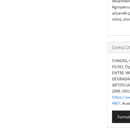
Atualment
Agropecuá
atuando p
solos, zo
Como Cit
CHAGAS, C
FILHO, E
ENTRE IM
DEGRADAÇ
ARTIFICIA
2009. DOI
https://se
4867
. Ace
Format