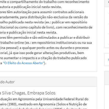
mite o compartilhamento do trabalho com reconhecimento
autoria e publicação inicial nesta revista.
ores têm autorização para assumir contratos adicionais
aradamente, para distribuição não-exclusiva da versão do
balho publicada nesta revista (ex.: publicar em repositório
titucional ou como capítulo de livro), com reconhecimento de
oria e publicação inicial nesta revista.
ores têm permissão e são estimulados a publicar e distribuir
 trabalho online (ex.: em repositórios institucionais ou na sua
ina pessoal) a qualquer ponto antes ou durante o processo
torial, já que isso pode gerar alterações produtivas, bem
D
o aumentar o impacto e a citação do trabalho publicado
ja
"O Efeito do Acesso Aberto"
).
p
 do Autor
a Silva Chagas,
Embrapa Solos
aduação em Agronomia pela Universidade Federal Rural do
neiro (1983), mestrado em Agronomia (Solos e Nutrição de