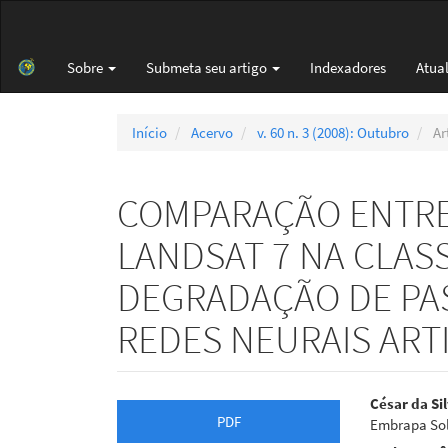
Navegação
Principal
Conteúdo
Sobre
Submeta seu artigo
Indexadores
Atua
principal
Barra
Lateral
Início
Acervo
v. 60 n. 3 (2008): Outubro
Ar
COMPARAÇÃO ENTRE
LANDSAT 7 NA CLASS
DEGRADAÇÃO DE PA
REDES NEURAIS ARTI
Barra
Cont
César da Si
PDF
Embrapa So
lateral
do