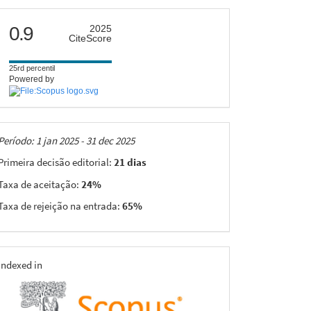
citescore
0.9
2025
CiteScore
25rd percentil
Powered by
Taxas
Período: 1 jan 2025 - 31 dec 2025
Primeira decisão editorial:
21 dias
Taxa de aceitação:
24%
Taxa de rejeição na entrada:
65%
indexing
Indexed in