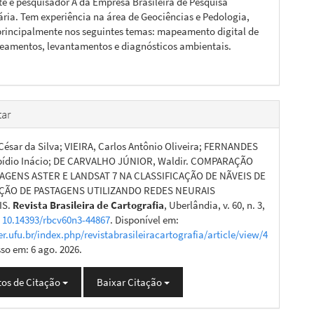
e é pesquisador A da Empresa Brasileira de Pesquisa
ria. Tem experiência na área de Geociências e Pedologia,
rincipalmente nos seguintes temas: mapeamento digital de
neamentos, levantamentos e diagnósticos ambientais.
ar
ésar da Silva; VIEIRA, Carlos Antônio Oliveira; FERNANDES
lpídio Inácio; DE CARVALHO JÚNIOR, Waldir. COMPARAÇÃO
AGENS ASTER E LANDSAT 7 NA CLASSIFICAÇÃO DE NÃVEIS DE
ÃO DE PASTAGENS UTILIZANDO REDES NEURAIS
IS.
Revista Brasileira de Cartografia
, Uberlândia, v. 60, n. 3,
:
10.14393/rbcv60n3-44867
. Disponível em:
er.ufu.br/index.php/revistabrasileiracartografia/article/view/4
sso em: 6 ago. 2026.
os de Citação
Baixar Citação