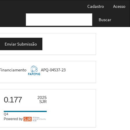
Cadastro
Acesso
Buscar
nviar
Enviar Submissão
ubmissão
FAPEMIG
Financiamento
APQ-04537-23
scimago
0.177
2025
SJR
Q4
Powered by