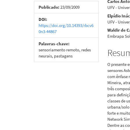
Carlos Antôn
de
artigo
Publicado:
23/09/2009
UFV - Univer
Elpídio Iná
artigos
princi
DOI:
UFV - Univer
https://doi.org/10.14393/rbcv6
Waldir de C
0n3-44867
Embrapa So
Palavras-chave:
sensoriamento remoto, redes
Resu
neurais, pastagens
O presente e
sensores Ast
com ênfase 
Mineira, atr
três compos
para definiç
classes de u
urbana/solo
forte e muit
Network Sim
Dentre as co