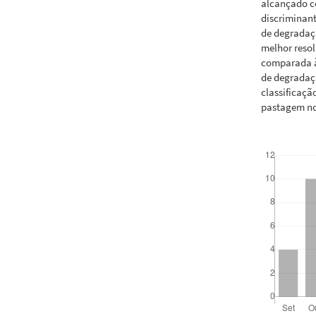
alcançado co
discriminan
de degradaçã
melhor reso
comparada à
de degradaçã
classificaç
pastagem no
Downloads