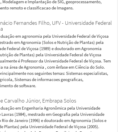
, Modelagem e Implantação de SIG, geoprocessamento,
ento remoto e classificacao de Imagens.
Inácio Fernandes Filho,
UFV - Universidade Federal
sa
aduação em agronomia pela Universidade Federal de Viçosa
mestrado em Agronomia (Solos e Nutrição de Plantas) pela
ade Federal de Viçosa (1989) e doutorado em Agronomia
Nutrição de Plantas) pela Universidade Federal de Viçosa
Atualmente é Professor da Universidade Federal de Viçosa. Tem
ia na área de Agronomia , com ênfase em Ciência do Solo.
rincipalmente nos seguintes temas: Sistemas especialistas,
gricola, Sistemas de informacoes geograficas,
imento de software.
de Carvalho Júnior,
Embrapa Solos
aduação em Engenharia Agronômica pela Universidade
e Lavras (1984), mestrado em Geografia pela Universidade
o Rio de Janeiro (1996) e doutorado em Agronomia (Solos e
de Plantas) pela Universidade Federal de Viçosa (2005).