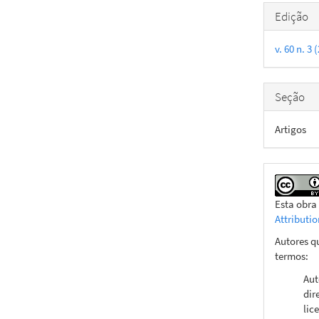
Detal
Edição
do
v. 60 n. 3
artigo
Seção
Artigos
Esta obra
Attributi
Autores q
termos:
Aut
dir
lic