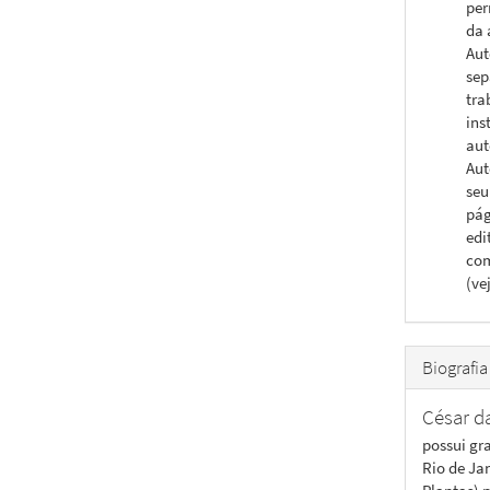
per
da 
Aut
sep
tra
ins
aut
Aut
seu
pág
edi
com
(ve
Biografia
César d
possui gr
Rio de Ja