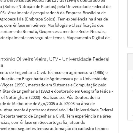
pela Universidade Federal de Lavras (1994) e doutorado em
 (Solos e Nutrição de Plantas) pela Universidade Federal de
006). Atualmente é pesquisador A da Empresa Brasileira de
Agropecuária (Embrapa Solos). Tem experiência na área de
, com ênfase em Gênese, Morfologia e Classificação dos
nsoriamento Remoto, Geoprocessamento e Redes Neurais,
rincipalmente nos seguintes temas: Mapeamento Digital de
ntônio Oliveira Vieira,
UFV - Universidade Federal
sa
nto de Engenharia Civil. Técnico em agrimensura (1985) e
aduação em Engenharia de Agrimensura pela Universidade
e Viçosa (1990), mestrado em Sistemas e Computação pelo
Militar de Engenharia (1992) e doutorado em Geografia Física -
y of Nottingham (2000). Realizou seu Pós-Doutorado na
ade de Melbourne de Ago/2005 a Jul/2006 na área de
. Atualmente é professor Associado I da Universidade Federal
/Departamento de Engenharia Civil. Tem experiência na área
ncias, com ênfase em Geocartografia, atuando
mente nos seguintes temas: automação do cadastro técnico