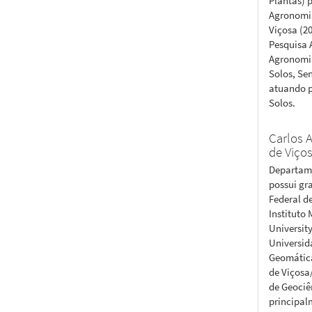
Plantas) 
Agronomia
Viçosa (2
Pesquisa 
Agronomia
Solos, Se
atuando p
Solos.
Carlos A
de Viço
Departame
possui gr
Federal d
Instituto 
Universit
Universid
Geomática
de Viçosa
de Geociê
principal