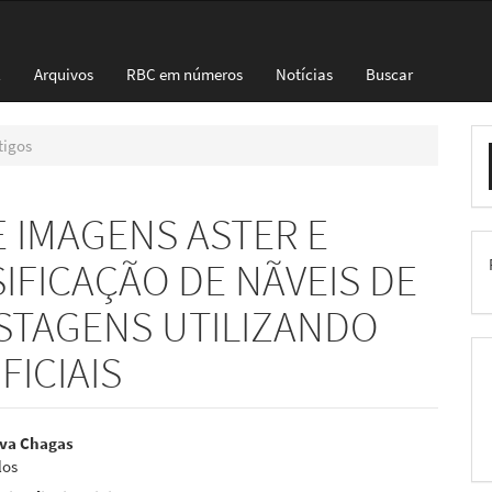
l
Arquivos
RBC em números
Notícias
Buscar
E
tigos
S
 IMAGENS ASTER E
IFICAÇÃO DE NÃVEIS DE
STAGENS UTILIZANDO
FICIAIS
eúdo
lva Chagas
los