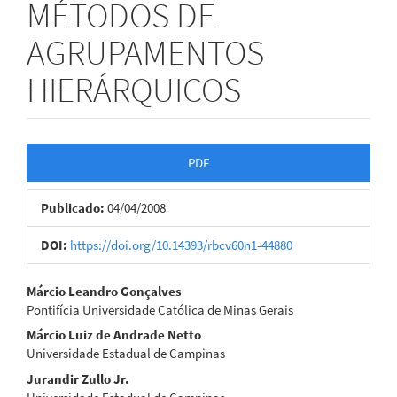
MÉTODOS DE
AGRUPAMENTOS
HIERÁRQUICOS
Barra
PDF
lateral
Publicado:
04/04/2008
de
artigos
DOI:
https://doi.org/10.14393/rbcv60n1-44880
Conteúdo
Márcio Leandro Gonçalves
Pontifícia Universidade Católica de Minas Gerais
do
Márcio Luiz de Andrade Netto
artigo
Universidade Estadual de Campinas
Jurandir Zullo Jr.
principal