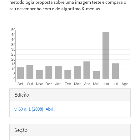
metodologia proposta sobre uma imagem teste e compara o
seu desempenho com o do algoritmo K-médias.
Downloads
Detalhes
Edição
do
v. 60 n. 1 (2008): Abril
artigo
Seção