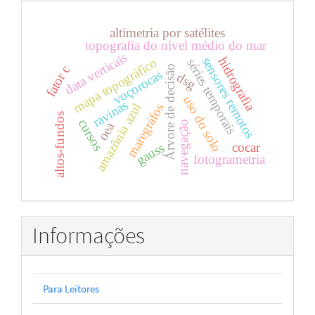
altimetria por satélites
topografia do nível médio do mar
data verticais
hidrografia
sensores remotos
mapa topográfico
séries temporais
fator c
Árvore de decisão
voçorocas
dsg
uso do solo
ravinas
amazônia azul
maregráfos
altos-fundos
cursos
navegação
oea
cocar
gauss
fotogrametria
Informações
Para Leitores