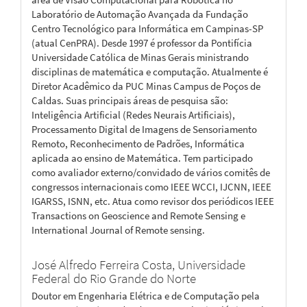
Laboratório de Automação Avançada da Fundação
Centro Tecnológico para Informática em Campinas-SP
(atual CenPRA). Desde 1997 é professor da Pontifícia
Universidade Católica de Minas Gerais ministrando
disciplinas de matemática e computação. Atualmente é
Diretor Acadêmico da PUC Minas Campus de Poços de
Caldas. Suas principais áreas de pesquisa são:
Inteligência Artificial (Redes Neurais Artificiais),
Processamento Digital de Imagens de Sensoriamento
Remoto, Reconhecimento de Padrões, Informática
aplicada ao ensino de Matemática. Tem participado
como avaliador externo/convidado de vários comitês de
congressos internacionais como IEEE WCCI, IJCNN, IEEE
IGARSS, ISNN, etc. Atua como revisor dos periódicos IEEE
Transactions on Geoscience and Remote Sensing e
International Journal of Remote sensing.
José Alfredo Ferreira Costa,
Universidade
Federal do Rio Grande do Norte
Doutor em Engenharia Elétrica e de Computação pela