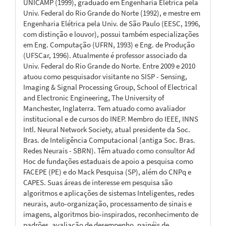
UNICAMP (1999), graduado em Engenharia Elétrica pela
Univ. Federal do Rio Grande do Norte (1992), e mestre em
Engenharia Elétrica pela Univ. de São Paulo (EESC, 1996,
com distinção e louvor), possui também especializações
em Eng. Computação (UFRN, 1993) e Eng. de Produção
(UFSCar, 1996). Atualmente é professor associado da
Univ. Federal do Rio Grande do Norte. Entre 2009 e 2010
atuou como pesquisador visitante no SISP - Sensing,
Imaging & Signal Processing Group, School of Electrical
and Electronic Engineering, The University of
Manchester, Inglaterra. Tem atuado como avaliador
institucional e de cursos do INEP. Membro do IEEE, INNS
Intl. Neural Network Society, atual presidente da Soc.
Bras. de Inteligência Computacional (antiga Soc. Bras.
Redes Neurais - SBRN). Têm atuado como consultor Ad
Hoc de fundações estaduais de apoio a pesquisa como
FACEPE (PE) e do Mack Pesquisa (SP), além do CNPq e
CAPES. Suas áreas de interesse em pesquisa são
algoritmos e aplicações de sistemas Inteligentes, redes
neurais, auto-organização, processamento de sinais e
imagens, algoritmos bio-inspirados, reconhecimento de
padrões, avaliação de desempenho, painéis de