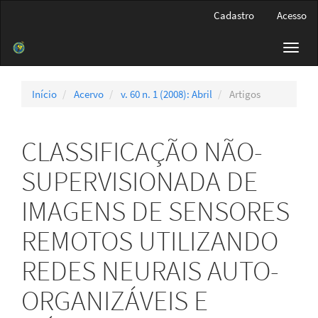
Navegação
Cadastro
Acesso
Principal
Conteúdo
Toggl
principal
navig
Barra
Lateral
Início
Acervo
v. 60 n. 1 (2008): Abril
Artigos
CLASSIFICAÇÃO NÃO-
SUPERVISIONADA DE
IMAGENS DE SENSORES
REMOTOS UTILIZANDO
REDES NEURAIS AUTO-
ORGANIZÁVEIS E