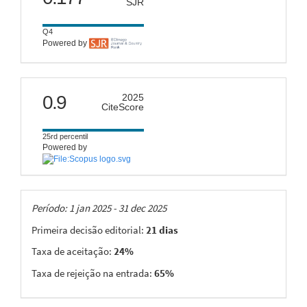
SJR
Q4
Powered by
citescore
0.9
2025
CiteScore
25rd percentil
Powered by
Taxas
Período: 1 jan 2025 - 31 dec 2025
Primeira decisão editorial:
21 dias
Taxa de aceitação:
24%
Taxa de rejeição na entrada:
65%