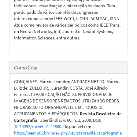
indicadores, visualização e mineração de dados. Tem
participado de vários comitês de congressos
internacionais como IEEE WCCI, IJCNN, ACM SAC, ISNN.
Atua como revisor de vários periódicos como IEEE Trans.
on Neural Networks, Intl. Journal of Neural Systems,
Information Sciences, entre outras.
Como Citar
GONÇALVES, Márcio Leandro; ANDRADE NETTO, Márcio
Luiz de; ZULLO JR., Jurandir; COSTA, José Alfredo
Ferreira. CLASSIFICAÇÃO NÃO-SUPERVISIONADA DE
IMAGENS DE SENSORES REMOTOS UTILIZANDO REDES
NEURAIS AUTO-ORGANIZÁVEIS E MÉTODOS DE
AGRUPAMENTOS HIERÁRQUICOS.
Revista Brasileira de
Cartografia
, Uberlândia, v. 60, n. 1, 2008. DOI:
10.14393/rbcv60n1-44880
. Disponível em:
https://seer.ufu.br/index.php/revistabrasileiracartografia