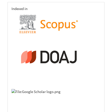
indexing
Indexed in