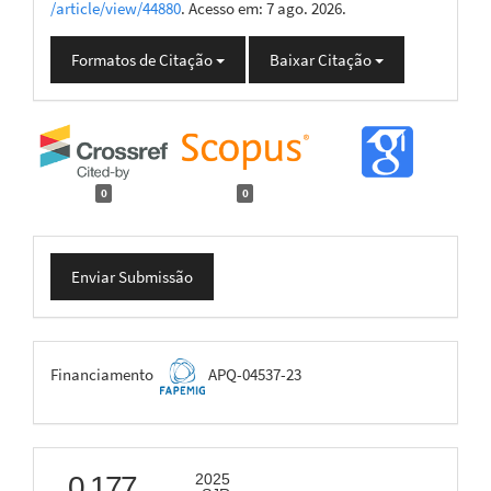
/article/view/44880
. Acesso em: 7 ago. 2026.
Formatos de Citação
Baixar Citação
0
0
Enviar
Enviar Submissão
Submissão
FAPEMIG
Financiamento
APQ-04537-23
scimago
0.177
2025