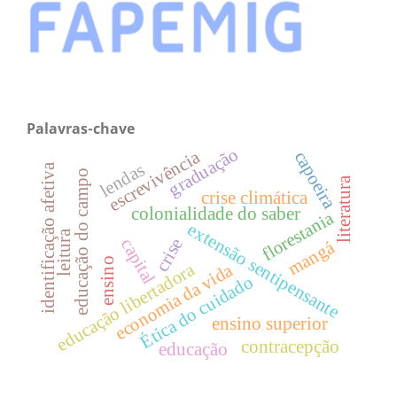
Palavras-chave
graduação
escrevivência
capoeira
lendas
identificação afetiva
educação do campo
literatura
crise climática
colonialidade do saber
florestania
extensão sentipensante
leitura
crise
capital
mangá
ensino
educação libertadora
economia da vida
Ética do cuidado
ensino superior
contracepção
educação