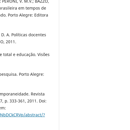
: PERONI, V. M.V.; BAZZO,
brasileira em tempos de
ado. Porto Alegre: Editora
 D. A. Políticas docentes
CO, 2011.
e total e educação. Visões
pesquisa. Porto Alegre:
emporaneidade. Revista
47, p. 333-361, 2011. Doi:
em:
3YNbDCkCRVp/abstract/?