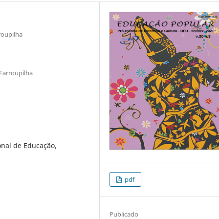
roupilha
 Farroupilha
onal de Educação,
pdf
Publicado