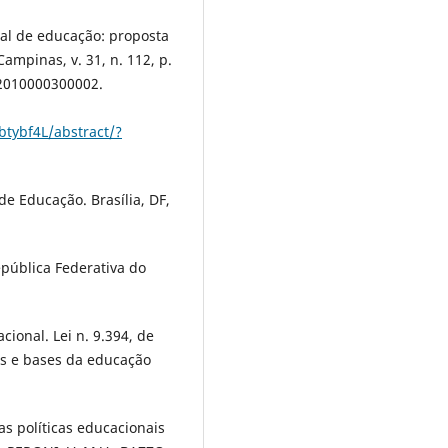
al de educação: proposta
ampinas, v. 31, n. 112, p.
02010000300002.
btybf4L/abstract/?
e Educação. Brasília, DF,
epública Federativa do
cional. Lei n. 9.394, de
es e bases da educação
s políticas educacionais