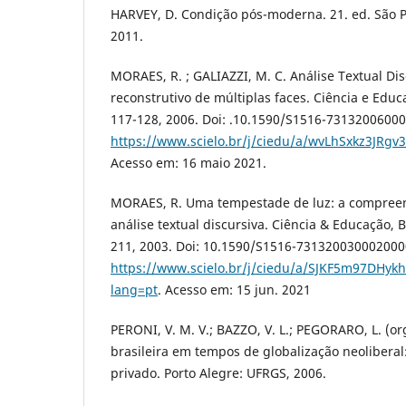
HARVEY, D. Condição pós-moderna. 21. ed. São P
2011.
MORAES, R. ; GALIAZZI, M. C. Análise Textual Dis
reconstrutivo de múltiplas faces. Ciência e Educaç
117-128, 2006. Doi: .10.1590/S1516-73132006000
https://www.scielo.br/j/ciedu/a/wvLhSxkz3JR
Acesso em: 16 maio 2021.
MORAES, R. Uma tempestade de luz: a compreens
análise textual discursiva. Ciência & Educação, Ba
211, 2003. Doi: 10.1590/S1516-731320030002000
https://www.scielo.br/j/ciedu/a/SJKF5m97DHykh
lang=pt
. Acesso em: 15 jun. 2021
PERONI, V. M. V.; BAZZO, V. L.; PEGORARO, L. (o
brasileira em tempos de globalização neoliberal:
privado. Porto Alegre: UFRGS, 2006.