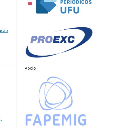
cação
Apoio
a
-