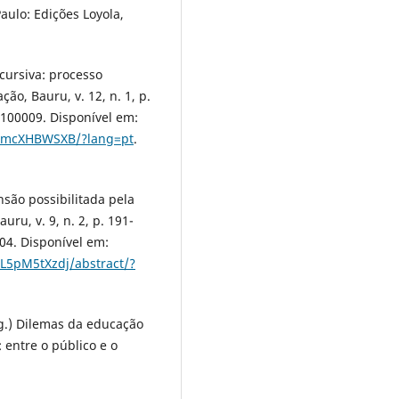
aulo: Edições Loyola,
cursiva: processo
ão, Bauru, v. 12, n. 1, p.
100009. Disponível em:
gv3mcXHBWSXB/?lang=pt
.
ão possibilitada pela
uru, v. 9, n. 2, p. 191-
04. Disponível em:
L5pM5tXzdj/abstract/?
rg.) Dilemas da educação
 entre o público e o