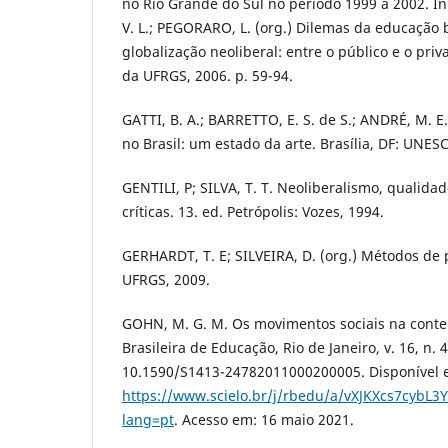
no Rio Grande do Sul no período 1999 a 2002. In
V. L.; PEGORARO, L. (org.) Dilemas da educação 
globalização neoliberal: entre o público e o priv
da UFRGS, 2006. p. 59-94.
GATTI, B. A.; BARRETTO, E. S. de S.; ANDRÉ, M. E.
no Brasil: um estado da arte. Brasília, DF: UNES
GENTILI, P; SILVA, T. T. Neoliberalismo, qualidad
críticas. 13. ed. Petrópolis: Vozes, 1994.
GERHARDT, T. E; SILVEIRA, D. (org.) Métodos de 
UFRGS, 2009.
GOHN, M. G. M. Os movimentos sociais na cont
Brasileira de Educação, Rio de Janeiro, v. 16, n. 
10.1590/S1413-24782011000200005. Disponível 
https://www.scielo.br/j/rbedu/a/vXJKXcs7cybL
lang=pt
. Acesso em: 16 maio 2021.