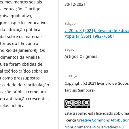
dos movimentos sociais
30-12-2021
la educação. O artigo
uisa qualitativa,
guns aspectos educativos
Edição
da educação pública.
v. 20 n. 3 (2021): Revista de Edu
Popular (ISSN 1982-7660)
tal sobre os materiais
tórios do I Encontro
Seção
o Rio de Janeiro-RJ. Os
Artigos Originais
edimentos da Análise
quisa foram obtidas de
l teórico crítico sobre as
Licença
ou como pressupostos
Copyright (c) 2021 Evandro de Godoi,
essidade de rearticulação
Tarcísio Samborski
ducação pública como um
mercantilização crescentes
elas políticas
Este trabalho está licenciado sob um
licença
Creative Commons Attribution
NonCommercial-NoDerivatives 4.0