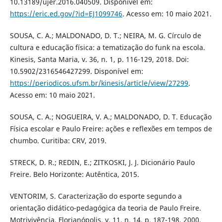
10.13189/ujer.2016.040509. Disponível em:
https://eric.ed.gov/?id=EJ1099746
. Acesso em: 10 maio 2021.
SOUSA, C. A.; MALDONADO, D. T.; NEIRA, M. G. Círculo de
cultura e educação física: a tematização do funk na escola.
Kinesis, Santa Maria, v. 36, n. 1, p. 116-129, 2018. Doi:
10.5902/2316546427299. Disponível em:
https://periodicos.ufsm.br/kinesis/article/view/27299
.
Acesso em: 10 maio 2021.
SOUSA, C. A.; NOGUEIRA, V. A.; MALDONADO, D. T. Educação
Física escolar e Paulo Freire: ações e reflexões em tempos de
chumbo. Curitiba: CRV, 2019.
STRECK, D. R.; REDIN, E.; ZITKOSKI, J. J. Dicionário Paulo
Freire. Belo Horizonte: Autêntica, 2015.
VENTORIM, S. Caracterização do esporte segundo a
orientação didático-pedagógica da teoria de Paulo Freire.
Motrivivência, Florianópolis, v. 11, n. 14, p. 187-198, 2000.