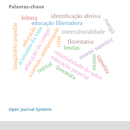
Palavras-chave
identificação afetiva
leitura
mangá
educação libertadora
imaginário popular
educação
economia da vida
extensão sentipensante
educação do campo
interculturalidade
crise
ensino superior
florestania
lendas
colonialidade do saber
capoeira
educação popular
ensino
capital
literatura
Open Journal Systems