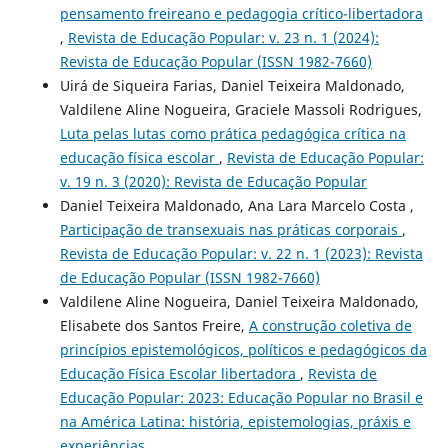
pensamento freireano e pedagogia crítico-libertadora
,
Revista de Educação Popular: v. 23 n. 1 (2024):
Revista de Educação Popular (ISSN 1982-7660)
Uirá de Siqueira Farias, Daniel Teixeira Maldonado,
Valdilene Aline Nogueira, Graciele Massoli Rodrigues,
Luta pelas lutas como prática pedagógica crítica na
educação física escolar
,
Revista de Educação Popular:
v. 19 n. 3 (2020): Revista de Educação Popular
Daniel Teixeira Maldonado, Ana Lara Marcelo Costa ,
Participação de transexuais nas práticas corporais
,
Revista de Educação Popular: v. 22 n. 1 (2023): Revista
de Educação Popular (ISSN 1982-7660)
Valdilene Aline Nogueira, Daniel Teixeira Maldonado,
Elisabete dos Santos Freire,
A construção coletiva de
princípios epistemológicos, políticos e pedagógicos da
Educação Física Escolar libertadora
,
Revista de
Educação Popular: 2023: Educação Popular no Brasil e
na América Latina: história, epistemologias, práxis e
experiências