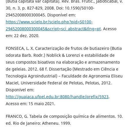
(Butia capitata var capitata). Rev. Bras. Frutic., Jaboticabal, v.
30, n. 3, p. 827-829, 2008. Doi: 10.1590/S0100-
29452008000300045. Disponível em:
https://www.scielo.br/scielo.php?pid=S0100-
29452008000300045&script=sci_abstract&tlng=pt
. Acesso
em: 22 dez. 2020.
FONSECA, L. X. Caracterização de frutos de butiazeiro (Butia
odorata Barb. Rodr.) Noblick & Lorenzi e estabilidade de
seus compostos bioativos na elaboração e armazenamento
de geleias. 2012. 68 f. Dissertação (Mestrado em Ciência e
Tecnologia Agroindustrial) – Faculdade de Agronomia Eliseu
Maciel, Universidade Federal de Pelotas, Pelotas, 2012.
Disponível em:
http://guaiaca.ufpel.edu.br:8080/handle/prefix/5923
.
Acesso em: 15 maio 2021.
FRANCO, G. Tabela de composição química de alimentos. 10.
ed. Rio de Janeiro: Atheneu. 1999.