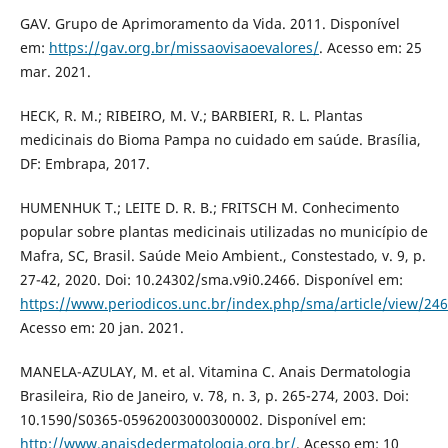
GAV. Grupo de Aprimoramento da Vida. 2011. Disponível
em:
https://gav.org.br/missaovisaoevalores/
. Acesso em: 25
mar. 2021.
HECK, R. M.; RIBEIRO, M. V.; BARBIERI, R. L. Plantas
medicinais do Bioma Pampa no cuidado em saúde. Brasília,
DF: Embrapa, 2017.
HUMENHUK T.; LEITE D. R. B.; FRITSCH M. Conhecimento
popular sobre plantas medicinais utilizadas no município de
Mafra, SC, Brasil. Saúde Meio Ambient., Constestado, v. 9, p.
27-42, 2020. Doi: 10.24302/sma.v9i0.2466. Disponível em:
https://www.periodicos.unc.br/index.php/sma/article/view/24
Acesso em: 20 jan. 2021.
MANELA-AZULAY, M. et al. Vitamina C. Anais Dermatologia
Brasileira, Rio de Janeiro, v. 78, n. 3, p. 265-274, 2003. Doi:
10.1590/S0365-05962003000300002. Disponível em:
http://www.anaisdedermatologia.org.br/
. Acesso em: 10