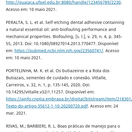
http://guaiaca.ufpel.edu.br:8080/handle/123456789/2230
.
Acesso em: 10 maio 2021.
PERALTA, S. L. et al. Self-etching dental adhesive containing
a natural essential oil: anti-biofouling performance and
mechanical properties. Biofouling, [s. l.], v. 29, n. 4, p. 345-
55, 2013. Doi: 10.1080/08927014.2013.770477. Disponível
em:
https://pubmed.ncbi.nlm.nih.gov/23560741/
. Acesso
em: 10 maio 2021.
PORTELINHA, M. K. et al. Os butiazeiros e a Rota dos
Butiazais, sementes de cuidado e conexão. Vittalle,
Carreiros, v. 32, n. 1, p. 135-145, 2020. Doi:
10.14295/vittalle.v32i1.11257. Disponível em:
https://ainfo.cnptia.embrapa.br/digital/bitstream/item/218301
Texto-do-artigo-35612-1-10-20200720.pdf
. Acesso em: 24
mar. 2021.
RIVAS, M.; BARBIERI, R. L. Boas práticas de manejo para o