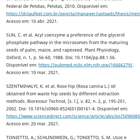
Federal de Pelotas, Pelotas, 2010. Disponível em:
https://dctaufpel.com.br/ppgcta/manager/uploads/thesis/mes
Acesso em: 10 abr. 2021.
SUN, C. et al. Acyl coenzyme a preference of the glycerol
phosphate pathway in the microsomes from the maturing
seeds of palm, maize, and rapeseed. Plant Physiology,
Oxford, n. 1, p. 56-60, 1988. Doi: 10.1104/pp.88.1.56.
Disponível em:
https://pubmed.ncbi.nlm.nih.gov/16666279/
.
Acesso em: 10 mar. 2021.
SZENTMIHALYI, K. et al. Rose hip (Rosa canina L.) oil
obtained from waste hip seeds by different extraction
methods. Bioresour Technol, [s. l.], v. 82, n. 2, p. 195-201,
2002. Doi: 10.1016/s0960-8524(01)00161-4. Disponível em:
https://www.sciencedirect.com/science/article/abs/pii/S0960
Acesso em: 20 mar. 2021.
TONIETTO, A.; SCHLINDWEIN, G.; TONIETTO, S. M. Usos e