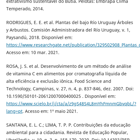
extrativismo sustentável do Butiá. Pelotas: Embrapa Clima
Temperado, 2014.
RODRIGUES, E. E. et al. Plantas del bajo Río Uruguay Árboles
y Arbustos. Comisión Administradora del Río Uruguay, v. 1,
Paysandú, 2018. Disponível em:
https://www.researchgate.net/publication/329502908_Planta
Acesso em: 10 mar. 2021.
ROSA, J. S. et al. Desenvolvimento de um método de análise
de vitamina C em alimentos por cromatografia líquida de
alta eficiência e exclusão iônica. Food Science and
Technology, Campinas, v. 27, n. 4, p. 837-846, dez. 2007. Doi:
10.1590/S0101-20612007000400025 . Disponível em:
https://www.scielo.br/j/cta/a/z9gS48S4L8mYhFmnmGbvqbL/?
lang=pt
. Acesso em: 1º maio 2021.
SANTANA, E. L. C.; LIMA, T. P. P. Contribuições da educação
ambiental para a cidadania. Revista de Educação Popular,
Uberlândia, v. 19, n. 3, p. 158-170, 2020. Doi: 10.14393/REP-