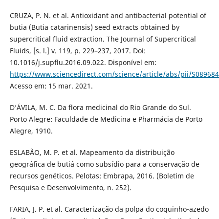
CRUZA, P. N. et al. Antioxidant and antibacterial potential of
butia (Butia catarinensis) seed extracts obtained by
supercritical fluid extraction. The Journal of Supercritical
Fluids, [s. l.] v. 119, p. 229–237, 2017. Doi:
10.1016/j.supflu.2016.09.022. Disponível em:
https://www.sciencedirect.com/science/article/abs/pii/S0896
Acesso em: 15 mar. 2021.
D’ÁVILA, M. C. Da flora medicinal do Rio Grande do Sul.
Porto Alegre: Faculdade de Medicina e Pharmácia de Porto
Alegre, 1910.
ESLABÃO, M. P. et al. Mapeamento da distribuição
geográfica de butiá como subsídio para a conservação de
recursos genéticos. Pelotas: Embrapa, 2016. (Boletim de
Pesquisa e Desenvolvimento, n. 252).
FARIA, J. P. et al. Caracterização da polpa do coquinho-azedo