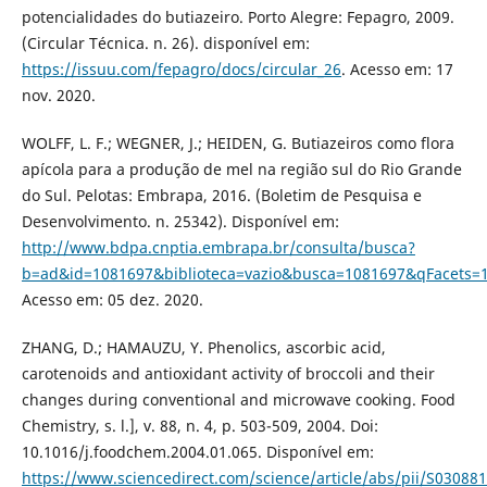
potencialidades do butiazeiro. Porto Alegre: Fepagro, 2009.
(Circular Técnica. n. 26). disponível em:
https://issuu.com/fepagro/docs/circular_26
. Acesso em: 17
nov. 2020.
WOLFF, L. F.; WEGNER, J.; HEIDEN, G. Butiazeiros como flora
apícola para a produção de mel na região sul do Rio Grande
do Sul. Pelotas: Embrapa, 2016. (Boletim de Pesquisa e
Desenvolvimento. n. 25342). Disponível em:
http://www.bdpa.cnptia.embrapa.br/consulta/busca?
b=ad&id=1081697&biblioteca=vazio&busca=1081697&qFacets=
Acesso em: 05 dez. 2020.
ZHANG, D.; HAMAUZU, Y. Phenolics, ascorbic acid,
carotenoids and antioxidant activity of broccoli and their
changes during conventional and microwave cooking. Food
Chemistry, s. l.], v. 88, n. 4, p. 503-509, 2004. Doi:
10.1016/j.foodchem.2004.01.065. Disponível em:
https://www.sciencedirect.com/science/article/abs/pii/S0308