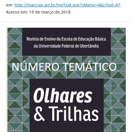
em:
http://marciax.art.br/mxText.asp?sMenu=4&sText=47
.
Acesso em: 19 de março de 2018.