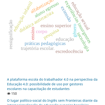
alfabetização
experiências insurgentes
educação infantil
aluno egresso
educação sexual
extensão
didática antirracista
ressignificação
ensino superior
gênero
ensino
pesquisa
corpo
tecnologia
educação
práticas pedagógicas
trajetória escolar.
escredocência
A plataforma escola do trabalhador 4.0 na perspectiva da
Educação 4.0: possibilidade de uso por gestores
escolares na capacitação de estudantes
150
O lugar político-social do Inglês sem Fronteiras diante da