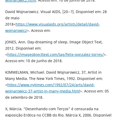
wojnarowicz.html
. Acesso em: 10 de junho de 2018.
David Wojnarowicz. Visual AIDS, [20--?]. Disponível em: 28
de maio
2018<
https://www.visualaids.org/artists/detail/david-
wojnarowicz
>. Acesso em:
JONES, Ann. Day-dreaming of sleep. Image Object Text,
2012. Disponível em:
<
https://imageobjecttext.com/tag/felix-gonzalez-torres/
>.
Acesso em: 10 de junho de 2018.
KIMMELMAN, Michael. David Wojnarowicz, 37, Artist in
Many Media. The New York Times, 1992. Disponível em:
<
https://www.nytimes.com/1992/07/24/arts/david-
wojnarowicz-37-artist-in-many-media.html
>. Acesso em: 05
de setembro de 2018.
X, Márcia. “Desenhando com Terços” é censurada na
exposição Erótica no CCBB do Rio. Márcia X, 2006. Disponível