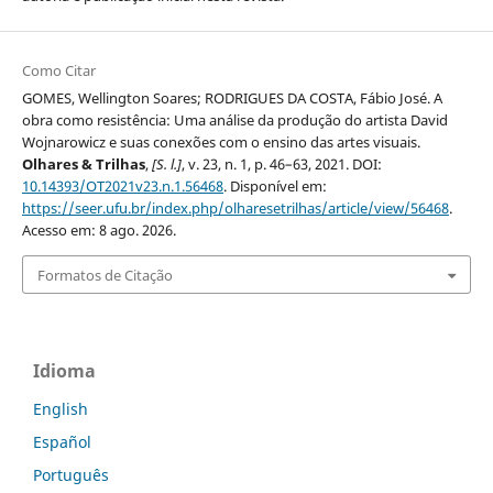
Como Citar
GOMES, Wellington Soares; RODRIGUES DA COSTA, Fábio José. A
obra como resistência: Uma análise da produção do artista David
Wojnarowicz e suas conexões com o ensino das artes visuais.
Olhares & Trilhas
,
[S. l.]
, v. 23, n. 1, p. 46–63, 2021. DOI:
10.14393/OT2021v23.n.1.56468
. Disponível em:
https://seer.ufu.br/index.php/olharesetrilhas/article/view/56468
.
Acesso em: 8 ago. 2026.
Formatos de Citação
Idioma
English
Español
Português