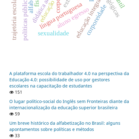
políticas públicas
trajetória escolar.
educação integral
corpo
educação
língua portuguesa
corporeidade
aluno egresso
sexualidade
A plataforma escola do trabalhador 4.0 na perspectiva da
Educação 4.0: possibilidade de uso por gestores
escolares na capacitação de estudantes
151
O lugar político-social do Inglês sem Fronteiras diante da
internacionalização da educação superior brasileira
59
Um breve histórico da alfabetização no Brasil: alguns
apontamentos sobre políticas e métodos
33