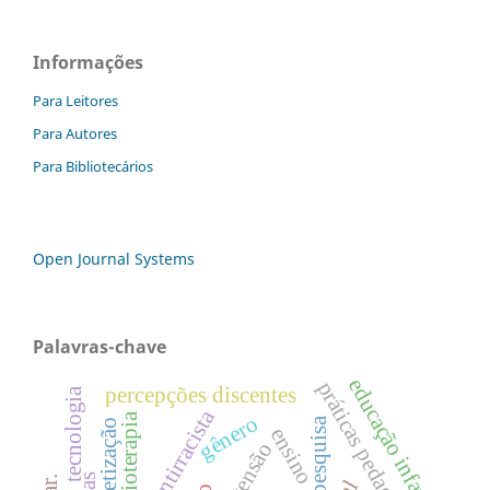
Informações
Para Leitores
Para Autores
Para Bibliotecários
Open Journal Systems
Palavras-chave
educação infantil
práticas pedagógicas
percepções discentes
tecnologia
didática antirracista
fisioterapia
gênero
pesquisa
alfabetização
ensino
extensão